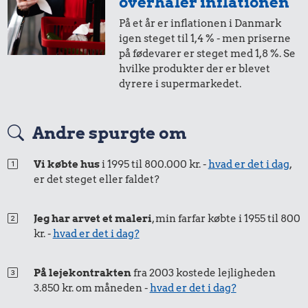
Priser i 2025
overhaler inflationen
På et år er inflationen i Danmark
1,-
=
1,-
igen steget til 1,4 % - men priserne
på fødevarer er steget med 1,8 %. Se
i 2005
i 2025
hvilke produkter der er blevet
dyrere i supermarkedet.
50 øre
=
0,72,-
Andre spurgte om
50 kr.
i 2005
i 2025
Kylling
Vi købte hus
i 1995 til 800.000 kr. -
hvad er det i dag
,
240 kr.
135 kr.
er det steget eller faldet?
25 øre
=
0,36,-
10 kg gas
Snaps
i 2005
i 2025
Jeg har arvet et maleri
, min farfar købte i 1955 til 800
kr. -
hvad er det i dag?
På lejekontrakten
fra 2003 kostede lejligheden
3.850 kr. om måneden -
hvad er det i dag?