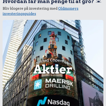
Hvordan får man penge til at gro?
Bliv klogere på investering med
Oldmoneys
investeringsguides
Aktier