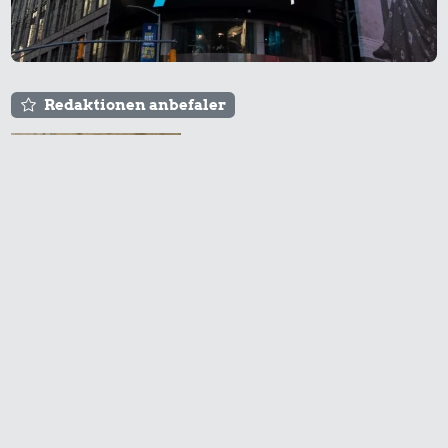
Redaktionen anbefaler
Agnes og Røde lejede
sig ind for 20 kr. -
hvad er det i dag?
Prisen på en tur i
biografen er steget på
få år