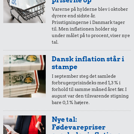
14 kr.
Varerne på hylderne blev i oktober
1 kg havregryn
dyrere end sidste år.
20,-
=
29,-
Prisstigningerne i Danmark tager
til. Men inflationen holder sig
i 2005
i 2025
under målet på to procent, viser nye
tal.
10,-
=
14,-
Dansk inflation står i
i 2005
i 2025
17 kr.
stampe
17 kr.
200 g smør
I september steg det samlede
forbrugerprisindeks med 1,3 % i
Syltetøj
5,-
=
7,-
forhold til samme måned året før. I
august var den tilsvarende stigning
i 2005
i 2025
bare 0,1 % højere.
497 kr.
Samlet pris i 2005
2,-
=
3,-
Nye tal:
Fødevarepriser
i 2005
i 2025