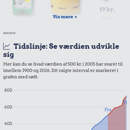
19 kr.
Vis mere
▼
200 g
166 kr.
16 kr.
chokolade
10 kg gas
Husholdningssprit
annonce
Tidslinje: Se værdien udvikle
sig
Her kan du se hvad værdien af 500 kr. i 2005 har svaret til
imellem 1900 og 2026. Dit valgte interval er markeret i
grafen med rødt.
800
13 kr.
Til
10 karklude
600
Fra
10 kr.
21 kr.
400
1 liter mælk
Is