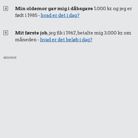
Min oldemor gav mig i dåbsgave
1.000 kr. og jeg er
29 kr.
født i 1985 -
hvad er det i dag?
6,00 kr.
6 æg
13 kr.
Æble
Mit første job
, jeg fik i 1967, betalte mig 3.000 kr. om
2 kg mel
måneden -
hvad er det beløb i dag?
annonce
9,00 kr.
100 g
18 kr.
flæskesvær
Pilsner