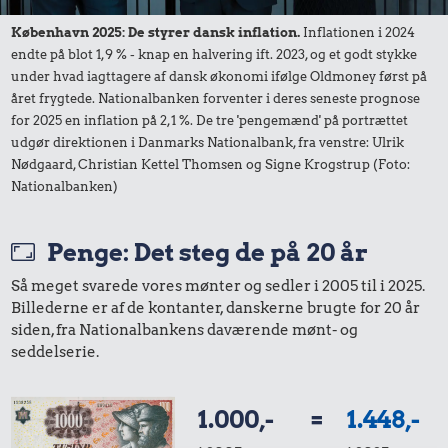
København 2025: De styrer dansk inflation.
Inflationen i 2024
endte på blot 1,9 % - knap en halvering ift. 2023, og et godt stykke
19 kr.
under hvad iagttagere af dansk økonomi ifølge Oldmoney først på
4,14 kr.
Hotdog
året frygtede. Nationalbanken forventer i deres seneste prognose
11 kr.
Æble
for 2025 en inflation på 2,1 %. De tre 'pengemænd' på portrættet
1 kg sukker
udgør direktionen i Danmarks Nationalbank, fra venstre: Ulrik
Nødgaard, Christian Kettel Thomsen og Signe Krogstrup (Foto:
Nationalbanken)
Penge: Det steg de på 20 år
Så meget svarede vores mønter og sedler i 2005 til i 2025.
Billederne er af de kontanter, danskerne brugte for 20 år
siden, fra Nationalbankens daværende mønt- og
seddelserie.
6,21 kr.
11 kr.
8,98 kr.
100 g
1 dåse suppe
1.000,-
=
1.448,-
Syltede
flæskesvær
rødbeder