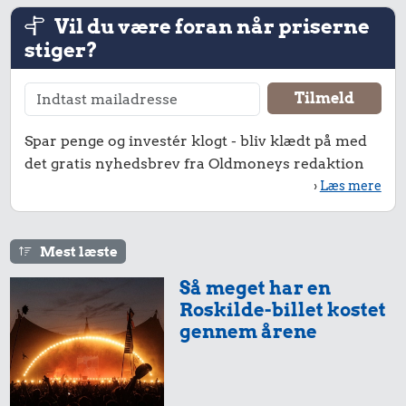
Vil du være foran når priserne
stiger?
500 kr.
Samlet pris i 2025
Udvalgte varer fra danskernes indkøbskurv gennem tiderne.
Spar penge og investér klogt - bliv klædt på med
Priser i nutidskroner er estimeret af Oldmoney. Priser i
det gratis nyhedsbrev fra Oldmoneys redaktion
datidskroner er på baggrund af forbrugerprisindekset fra
›
Læs mere
Danmarks Statistik.
Mest læste
Så meget har en
Roskilde-billet kostet
gennem årene