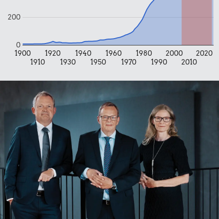
200
0
1900
1920
1940
1960
1980
2000
2020
1910
1930
1950
1970
1990
2010
66 kr.
20 kr.
Biografbillet
6 æg
12 kr.
Pilsner