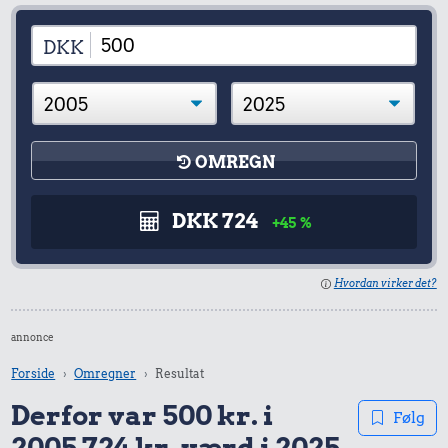
DKK
OMREGN
DKK 724
+45 %
Hvordan virker det?
annonce
Forside
Omregner
Resultat
Derfor var 500 kr. i
Følg
2005 724 kr. værd i 2025