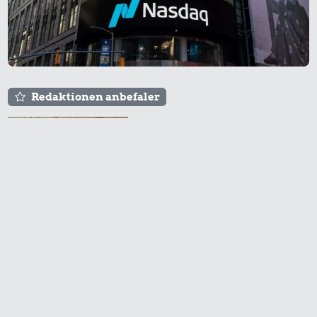
Redaktionen anbefaler
Agnes og Røde lejede
sig ind for 20 kr. -
hvad er det i dag?
Prisen på en tur i
biografen er steget på
få år