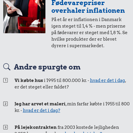
Fødevarepriser
i 2005
i 2025
overhaler inflationen
På et år er inflationen i Danmark
1,-
=
1,-
igen steget til 1,4 % - men priserne
på fødevarer er steget med 1,8 %. Se
i 2005
i 2025
hvilke produkter der er blevet
dyrere i supermarkedet.
50 øre
=
0,72,-
Andre spurgte om
i 2005
i 2025
Vi købte hus
i 1995 til 800.000 kr. -
hvad er det i dag
,
er det steget eller faldet?
25 øre
=
0,36,-
i 2005
i 2025
Jeg har arvet et maleri
, min farfar købte i 1955 til 800
kr. -
hvad er det i dag?
På lejekontrakten
fra 2003 kostede lejligheden