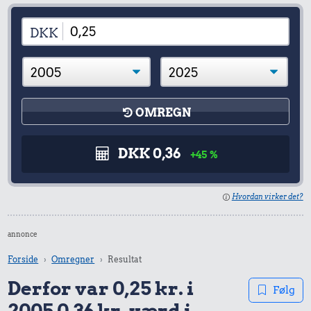
DKK
OMREGN
DKK 0,36
+45 %
Hvordan virker det?
annonce
Forside
Omregner
Resultat
Derfor var 0,25 kr. i
Følg
2005 0,36 kr. værd i