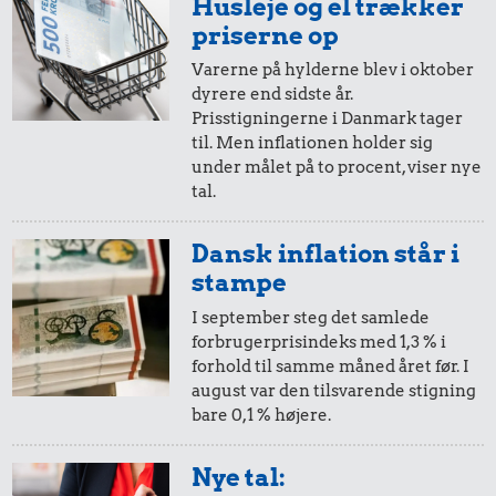
Husleje og el trækker
i 2005
i 2025
priserne op
Varerne på hylderne blev i oktober
dyrere end sidste år.
20,-
=
29,-
Prisstigningerne i Danmark tager
til. Men inflationen holder sig
i 2005
i 2025
under målet på to procent, viser nye
tal.
10,-
=
14,-
Dansk inflation står i
i 2005
i 2025
stampe
I september steg det samlede
forbrugerprisindeks med 1,3 % i
5,-
=
7,-
forhold til samme måned året før. I
august var den tilsvarende stigning
i 2005
i 2025
bare 0,1 % højere.
2,-
=
3,-
Nye tal: