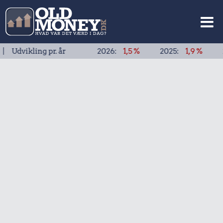
kling pr. år
2026:
1,5 %
2025:
1,9 %
2024:
1,