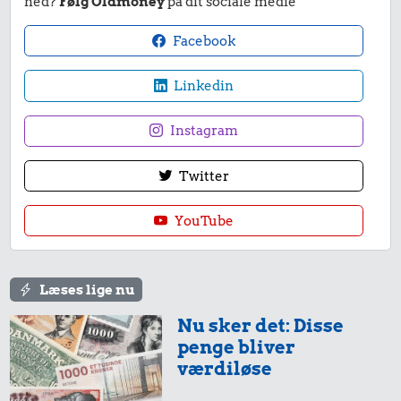
ned?
Følg Oldmoney
på dit sociale medie
Facebook
Linkedin
Instagram
Twitter
YouTube
Læses lige nu
Nu sker det: Disse
penge bliver
værdiløse