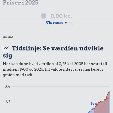
Priser i 2025
0,00 kr.
Vis mere
▼
Samlet pris i 2025
annonce
Udvalgte varer fra danskernes indkøbskurv gennem tiderne.
Priser i nutidskroner er estimeret af Oldmoney. Priser i
Tidslinje: Se værdien udvikle
datidskroner er på baggrund af forbrugerprisindekset fra
sig
Danmarks Statistik.
Her kan du se hvad værdien af 0,25 kr. i 2005 har svaret til
imellem 1900 og 2026. Dit valgte interval er markeret i
grafen med rødt.
0,4
Til
0,3
Fra