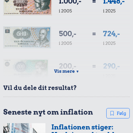
1.000,-
=
1.448,-
i 2005
i 2025
500,-
=
724,-
i 2005
i 2025
200,-
=
290,-
Vis mere
▼
i 2005
i 2025
Vil du dele dit resultat?
100,-
=
145,-
i 2005
i 2025
Seneste nyt om inflation
Følg
Inflationen stiger:
50,-
=
72,-