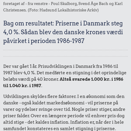
foretaget af - fra venstre - Poul Skalborg, Svend Åge Bach og Karl
Christensen. (Foto: Hadsund Lokalhistoriske Arkiv)
Bag om resultatet: Priserne i Danmark steg
4,0 %. Sådan blev den danske krones værdi
påvirket i perioden 1986-1987
Der var gået 1 år. Prisudviklingen i Danmark fra 1986 til
1987 blev 4,0 %. Det medførte en stigning i det oprindelige
beløbs værdi på 40 kroner.
Altså svarede 1.000 kr. i 1986
til 1.040 kr. i 1987
.
Udviklingen skyldes flere faktorer. I en økonomi som den
danske - også kaldet markedsøkonomi - vil priserne på
varer og ydelser svinge over tid. Nogle priser stiger, andre
priser falder. Over en længere periode vil enhver pris dog
altid stige - det kaldes inflation. Inflation er, når der i hele
samfundet konstateres en samlet stigning i priserne.