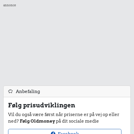
annonce
43 kr.
23 kr.
Biografbillet
4,51 kr.
Kylling
Agurk
999 kr.
Samlet pris i 1987
Anbefaling
Udvalgte varer fra danskernes indkøbskurv gennem tiderne.
Følg prisudviklingen
Priser i nutidskroner er estimeret af Oldmoney. Priser i
datidskroner er på baggrund af forbrugerprisindekset fra
Vil du også være først når priserne er på vej op eller
Danmarks Statistik.
ned?
Følg Oldmoney
på dit sociale medie