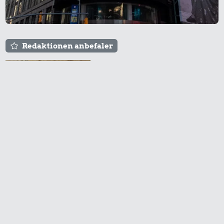
Redaktionen anbefaler
Agnes og Røde lejede
sig ind for 20 kr. -
hvad er det i dag?
Prisen på en tur i
biografen er steget på
få år