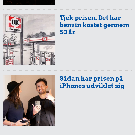
11 kr.
Tjek prisen: Det har
benzin kostet gennem
Røget sild
50 år
7,22 kr.
1 dåse suppe
10 kr.
Husholdningssprit
Sådan har prisen på
iPhones udviklet sig
282 kr.
Flybillet,
11 kr.
København-
189 kr.
200 g smør
Mallorca
Dæk