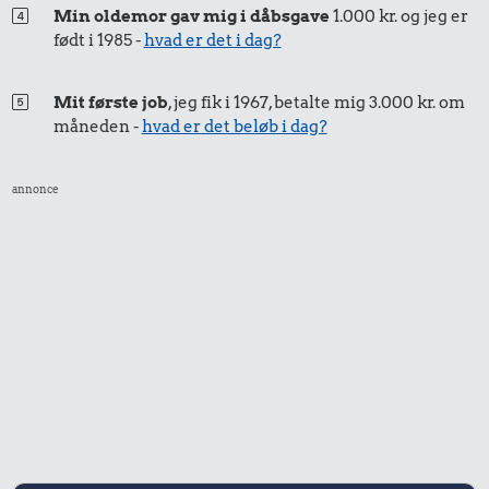
Min oldemor gav mig i dåbsgave
1.000 kr. og jeg er
16 kr.
født i 1985 -
hvad er det i dag?
3,16 kr.
Avis
Banan
5,64 kr.
Mit første job
, jeg fik i 1967, betalte mig 3.000 kr. om
måneden -
hvad er det beløb i dag?
2 kg mel
annonce
12 kr.
74 kr.
200 g
10 liter benzin
6,76 kr.
chokolade
Sodavand