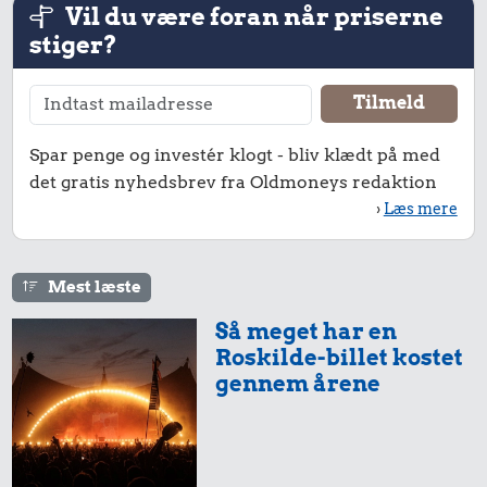
Vil du være foran når priserne
stiger?
Spar penge og investér klogt - bliv klædt på med
det gratis nyhedsbrev fra Oldmoneys redaktion
›
Læs mere
2,71 kr.
9,02 kr.
Mest læste
Æble
14 kr.
1 kg havregryn
Så meget har en
Is
Roskilde-billet kostet
gennem årene