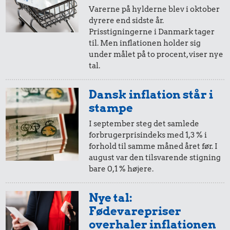
Varerne på hylderne blev i oktober
11 kr.
4,06 kr.
dyrere end sidste år.
10,-
=
10,-
20 kr.
Prisstigningerne i Danmark tager
Rugbrød
100 g
til. Men inflationen holder sig
i 1986
i 1987
100 g garn
flæskesvær
under målet på to procent, viser nye
tal.
5,-
=
5,-
Dansk inflation står i
i 1986
i 1987
stampe
I september steg det samlede
forbrugerprisindeks med 1,3 % i
10 øre
=
0,10,-
forhold til samme måned året før. I
16 kr.
august var den tilsvarende stigning
i 1986
i 1987
13 kr.
bare 0,1 % højere.
1/2 kg hakket
6 æg
oksekød
144 kr.
5 øre
=
0,05,-
Nye tal:
Fødevarepriser
Bukser
i 1986
i 1987
overhaler inflationen