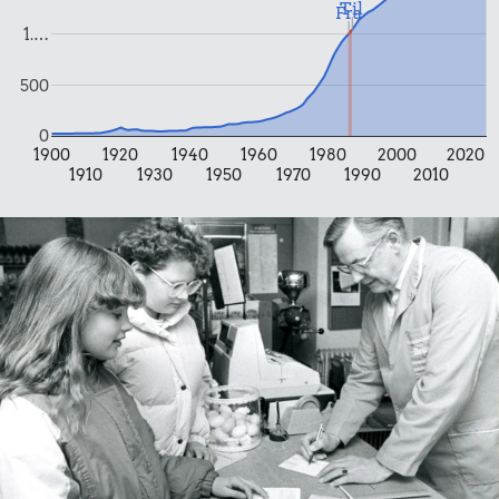
Til
Fra
1.…
139 kr.
500
Togbillet,
Aarhus-
0
1900
1920
1940
1960
1980
2000
2020
5,64 kr.
København
20 kr.
1910
1930
1950
1970
1990
2010
Syltede
100 g garn
rødbeder
7,80 kr.
14 kr.
4,34 kr.
Franskbrød
Bakke jordbær
Agurk