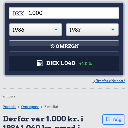
DKK
OMREGN
DKK 1.040
+4,0 %
Hvordan virker det?
annonce
Forside
Omregner
Resultat
Derfor var 1.000 kr. i
Følg
1986 1.040 kr. værd i