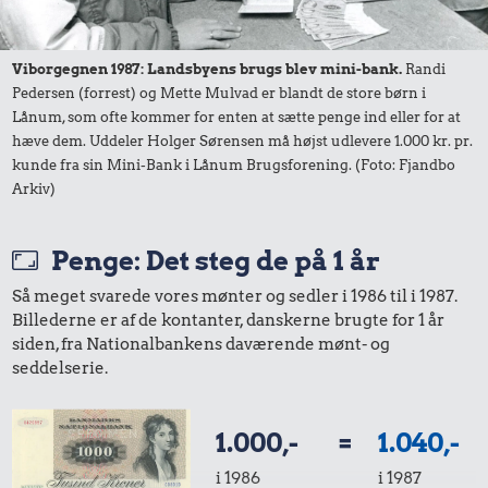
Viborgegnen 1987: Landsbyens brugs blev mini-bank.
Randi
Pedersen (forrest) og Mette Mulvad er blandt de store børn i
Lånum, som ofte kommer for enten at sætte penge ind eller for at
hæve dem. Uddeler Holger Sørensen må højst udlevere 1.000 kr. pr.
kunde fra sin Mini-Bank i Lånum Brugsforening. (Foto: Fjandbo
Arkiv)
260 kr.
11 kr.
Sko
200 g smør
Penge: Det steg de på 1 år
139 kr.
Så meget svarede vores mønter og sedler i 1986 til i 1987.
Bukser
Billederne er af de kontanter, danskerne brugte for 1 år
siden, fra Nationalbankens daværende mønt- og
seddelserie.
1.000,-
=
1.040,-
i 1986
i 1987