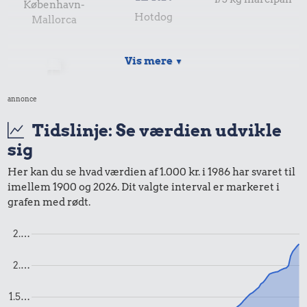
København-
Hotdog
Mallorca
Vis mere
▼
annonce
Tidslinje: Se værdien udvikle
sig
0,43 kr.
22 kr.
Her kan du se hvad værdien af 1.000 kr. i 1986 har svaret til
imellem 1900 og 2026. Dit valgte interval er markeret i
Tyggegummi
Kylling
grafen med rødt.
59 kr.
2.…
Snaps
2.…
1.5…