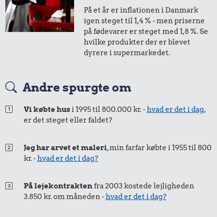
På et år er inflationen i Danmark
igen steget til 1,4 % - men priserne
på fødevarer er steget med 1,8 %. Se
hvilke produkter der er blevet
dyrere i supermarkedet.
Andre spurgte om
0,45 kr.
Tyggegummi
Vi købte hus
i 1995 til 800.000 kr. -
hvad er det i dag
,
6,99 kr.
er det steget eller faldet?
61 kr.
1 kg sukker
Snaps
Jeg har arvet et maleri
, min farfar købte i 1955 til 800
kr. -
hvad er det i dag?
På lejekontrakten
fra 2003 kostede lejligheden
3.850 kr. om måneden -
hvad er det i dag?