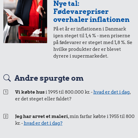
2,-
=
3,-
Nye tal:
Fødevarepriser
i 2005
i 2025
overhaler inflationen
På et år er inflationen i Danmark
1,-
=
1,-
igen steget til 1,4 % - men priserne
på fødevarer er steget med 1,8 %. Se
i 2005
i 2025
hvilke produkter der er blevet
dyrere i supermarkedet.
50 øre
=
0,72,-
Andre spurgte om
i 2005
i 2025
Vi købte hus
i 1995 til 800.000 kr. -
hvad er det i dag
,
er det steget eller faldet?
25 øre
=
0,36,-
i 2005
i 2025
Jeg har arvet et maleri
, min farfar købte i 1955 til 800
kr. -
hvad er det i dag?