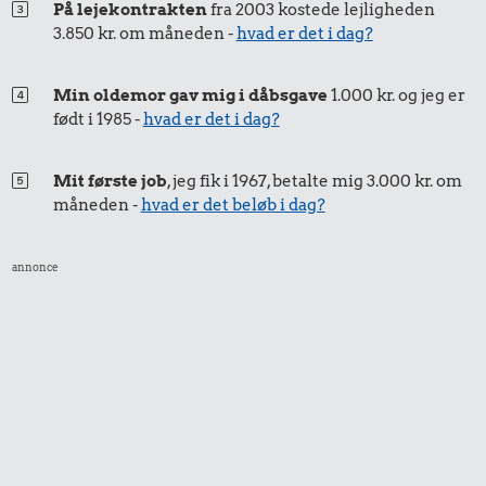
På lejekontrakten
fra 2003 kostede lejligheden
3.850 kr. om måneden -
hvad er det i dag?
Min oldemor gav mig i dåbsgave
1.000 kr. og jeg er
født i 1985 -
hvad er det i dag?
Mit første job
, jeg fik i 1967, betalte mig 3.000 kr. om
måneden -
hvad er det beløb i dag?
annonce