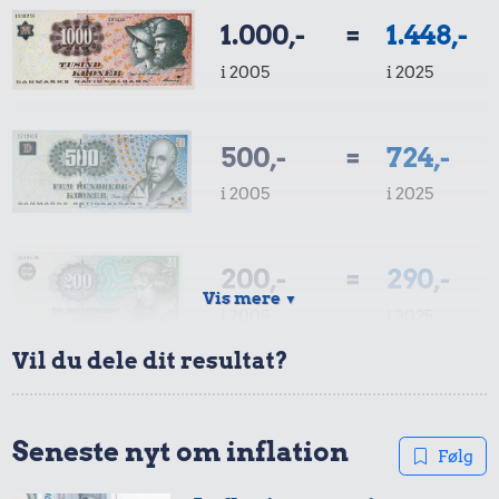
1.000,-
=
1.448,-
i 2005
i 2025
500,-
=
724,-
i 2005
i 2025
200,-
=
290,-
Vis mere
▼
i 2005
i 2025
Vil du dele dit resultat?
100,-
=
145,-
i 2005
i 2025
Seneste nyt om inflation
Følg