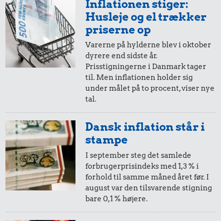
Inflationen stiger:
50,-
=
72,-
Husleje og el trækker
i 2005
i 2025
priserne op
Varerne på hylderne blev i oktober
dyrere end sidste år.
20,-
=
29,-
Prisstigningerne i Danmark tager
til. Men inflationen holder sig
i 2005
i 2025
under målet på to procent, viser nye
tal.
10,-
=
14,-
Dansk inflation står i
i 2005
i 2025
stampe
I september steg det samlede
forbrugerprisindeks med 1,3 % i
5,-
=
7,-
forhold til samme måned året før. I
august var den tilsvarende stigning
i 2005
i 2025
bare 0,1 % højere.