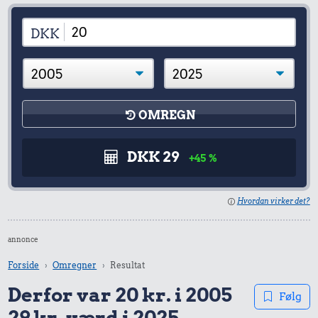
DKK
OMREGN
DKK 29
+45 %
Hvordan virker det?
annonce
Forside
Omregner
Resultat
Derfor var 20 kr. i 2005
Følg
29 kr. værd i 2025