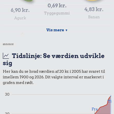
0,69 kr.
4,83 kr.
6,90 kr.
Tyggegummi
Banan
Agurk
Vis mere
▼
annonce
Tidslinje: Se værdien udvikle
sig
4,14 kr.
Her kan du se hvad værdien af 20 kr. i 2005 har svaret til
imellem 1900 og 2026. Dit valgte interval er markeret i
Æble
grafen med rødt.
17 kr.
30
Til
Samlet pris i 2005
Fra
20