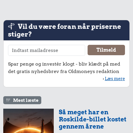
Vil du være foran når priserne
stiger?
Spar penge og investér klogt - bliv klædt på med
det gratis nyhedsbrev fra Oldmoneys redaktion
›
Læs mere
Mest læste
Så meget har en
Roskilde-billet kostet
gennem årene