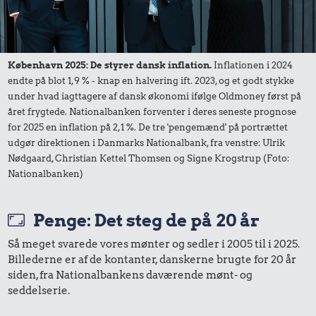
Priser i nutidskroner er estimeret af Oldmoney. Priser i
datidskroner er på baggrund af forbrugerprisindekset fra
Danmarks Statistik.
København 2025: De styrer dansk inflation.
Inflationen i 2024
endte på blot 1,9 % - knap en halvering ift. 2023, og et godt stykke
under hvad iagttagere af dansk økonomi ifølge Oldmoney først på
året frygtede. Nationalbanken forventer i deres seneste prognose
for 2025 en inflation på 2,1 %. De tre 'pengemænd' på portrættet
udgør direktionen i Danmarks Nationalbank, fra venstre: Ulrik
Nødgaard, Christian Kettel Thomsen og Signe Krogstrup (Foto:
Nationalbanken)
Penge: Det steg de på 20 år
Så meget svarede vores mønter og sedler i 2005 til i 2025.
Billederne er af de kontanter, danskerne brugte for 20 år
siden, fra Nationalbankens daværende mønt- og
seddelserie.