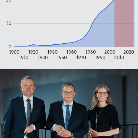
Priser i 2025
10
0
1900
1920
1940
1960
1980
2000
2020
1910
1930
1950
1970
1990
2010
20 kr.
1 kg havregryn
20 kr.
Samlet pris i 2025
Udvalgte varer fra danskernes indkøbskurv gennem tiderne.