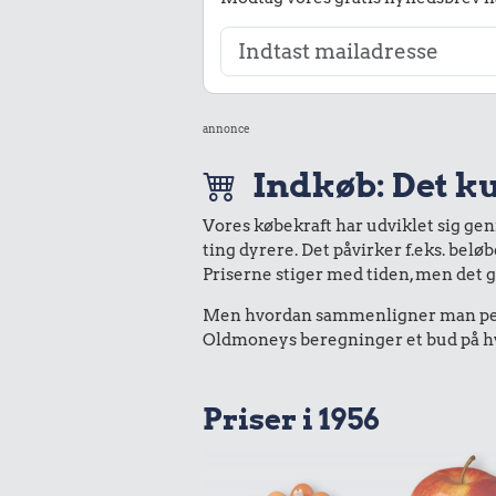
annonce
Indkøb: Det ku
Vores købekraft har udviklet sig ge
ting dyrere. Det påvirker f.eks. belø
Priserne stiger med tiden, men det 
Men hvordan sammenligner man peng
Oldmoneys beregninger et bud på hvad
Priser i 1956