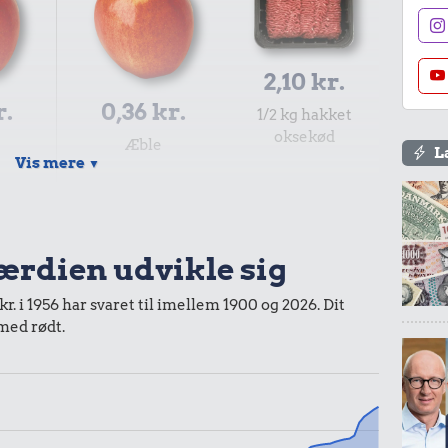
2,10 kr.
r.
0,36 kr.
1/2 kg hakket
oksekød
Æble
L
Vis mere
▼
værdien udvikle sig
r. i 1956 har svaret til imellem 1900 og 2026. Dit
0,60 kr.
 med rødt.
17 kr.
r.
Agurk
Strygejern
ør