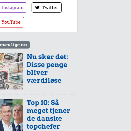
Instagram
Twitter
YouTube
æses lige nu
Nu sker det:
Disse penge
bliver
værdiløse
Top 10: Så
meget tjener
de danske
topchefer