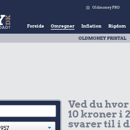
Oldmoney PRO
Forside
Omregner
Inflation
Rigdom
OLDMONEY PRISTAL
| Udvikli
Ved du hvor
10 kroner i 
svarer til i 