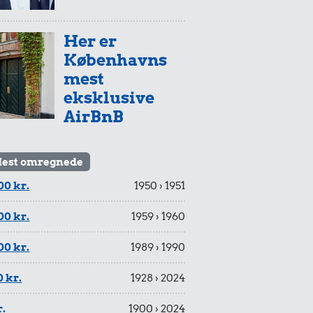
Her er
Københavns
mest
eksklusive
AirBnB
est omregnede
00 kr.
1950 › 1951
00 kr.
1959 › 1960
00 kr.
1989 › 1990
 kr.
1928 › 2024
r.
1900 › 2024