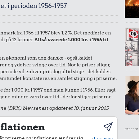
et i perioden 1956-1957
anmark fra 1956 til 1957 blev 1,2 %. Det medførte en
di på 12 kroner.
Altså svarede 1.000 kr. i 1956 til
I en økonomi som den danske - også kaldet
r og ydelser svinge over tid. Nogle priser stiger,
periode vil enhver pris dog altid stige - det kaldes
le samfundet konstateres en samlet stigning i priserne.
for 1.000 kr. i 1957 end man kunne i 1956. Eller sagt
ene mindre værd over tid - derfor stiger priserne.
ne (DKK) blev senest opdateret 10. januar 2025
flationen
annonce
r priserne og inflationen ændrer sig
›
Læs mere