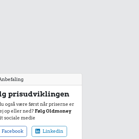
Anbefaling
lg prisudviklingen
du også være først når priserne er
ej op eller ned?
Følg Oldmoney
it sociale medie
Facebook
Linkedin