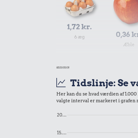
1,72 kr.
0,36 k
6 æg
Æble
annonce
Tidslinje: Se 
Her kan du se hvad værdien af 1.000 k
valgte interval er markeret i grafen
1,48 k
20…
200 g sm
1,19 kr.
1 kg havregryn
15.…