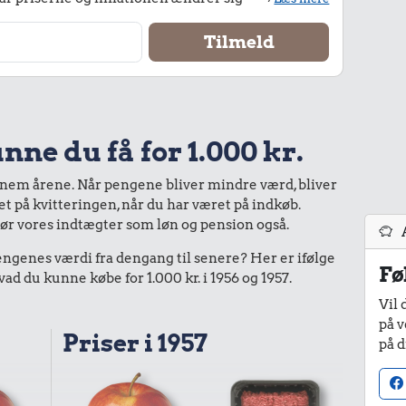
nne du få for 1.000 kr.
nnem årene. Når pengene bliver mindre værd, bliver
bet på kvitteringen, når du har været på indkøb.
gør vores indtægter som løn og pension også.
enes værdi fra dengang til senere? Her er ifølge
Fø
 du kunne købe for 1.000 kr. i 1956 og 1957.
Vil 
på v
Priser i 1957
på d