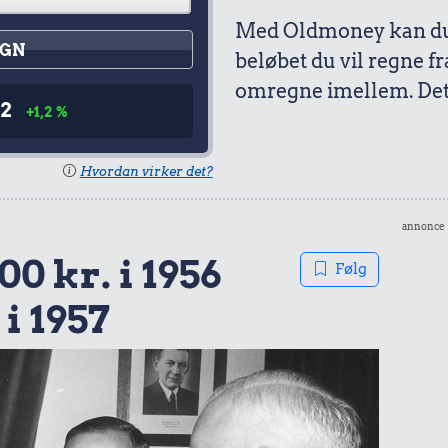
Med Oldmoney kan du 
GN
beløbet du vil regne fr
omregne imellem. Det 
12
+1,2 %
Hvordan virker det?
annonce
00 kr. i 1956
Følg
 i 1957