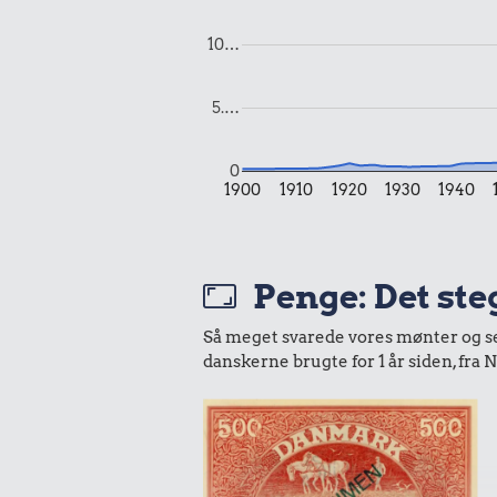
10…
5.…
0
1900
1910
1920
1930
1940
190 kr.
Penge: Det steg
1,34 k
Komfur
Husholdnings
Så meget svarede vores mønter og sedl
danskerne brugte for 1 år siden, fr