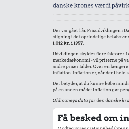
danske krones værdi påvirk
Der var gået 1 år. Prisudviklingen i D
stigning i det oprindelige beløbs vær
1.012 kr. i 1957
.
Udviklingen skyldes flere faktorer. 
markedsøkonomi - vil priserne på vare
andre priser falder. Over en længere 
inflation. Inflation er, når der i he
Det betyder, at du kunne købe mindre 
på en anden måde: Inflation gør peng
Oldmoneys data for den danske kro
Få besked om in
Modtag vores gratis nyhedsbrev nå