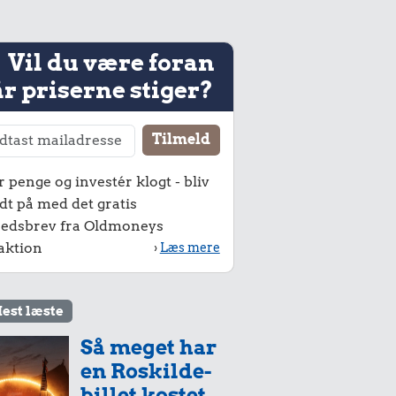
Vil du være foran
r priserne stiger?
r penge og investér klogt - bliv
dt på med det gratis
edsbrev fra Oldmoneys
aktion
›
Læs mere
est læste
Så meget har
en Roskilde-
billet kostet