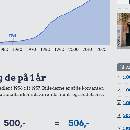
1,74 kr.
1,92 kr.
6 æg
Bakke jordbær
Til
Fra
1950
1960
1970
1980
1990
2000
2010
2020
1,44 kr.
M
2,10 kr.
 de på 1 år
r.
1.0
Røget sild
Avis
sprit
er i 1956 til i 1957. Billederne er af de kontanter,
1.0
a Nationalbankens daværende mønt- og seddelserie.
1.0
500
500,-
=
506,-
1 k