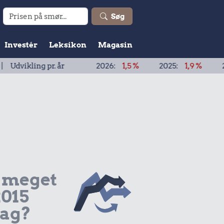
Søg
Investér
Leksikon
Magasin
ng pr. år
2026:
1,5 %
2025:
1,9 %
2024:
1,9 %
 meget
2015
dag?