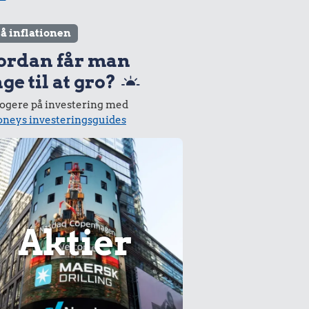
lå inflationen
ordan får man
ge til at gro?
logere på investering med
neys investeringsguides
Aktier