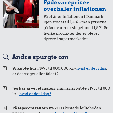
Fødevarepriser
i 2005
i 2025
overhaler inflationen
På et år er inflationen i Danmark
1,-
=
1,-
igen steget til 1,4 % - men priserne
på fødevarer er steget med 1,8 %. Se
i 2005
i 2025
hvilke produkter der er blevet
dyrere i supermarkedet.
50 øre
=
0,72,-
Andre spurgte om
i 2005
i 2025
Vi købte hus
i 1995 til 800.000 kr. -
hvad er det i dag
,
er det steget eller faldet?
25 øre
=
0,36,-
i 2005
i 2025
Jeg har arvet et maleri
, min farfar købte i 1955 til 800
kr. -
hvad er det i dag?
På lejekontrakten
fra 2003 kostede lejligheden