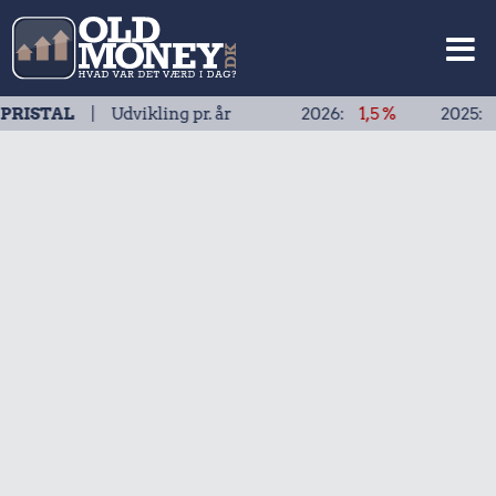
| Udvikling pr. år
2026:
1,5 %
2025:
1,9 %