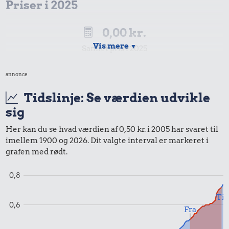
Priser i 2025
0,00 kr.
Vis mere
▼
Samlet pris i 2025
annonce
Udvalgte varer fra danskernes indkøbskurv gennem tiderne.
Priser i nutidskroner er estimeret af Oldmoney. Priser i
Tidslinje: Se værdien udvikle
datidskroner er på baggrund af forbrugerprisindekset fra
sig
Danmarks Statistik.
Her kan du se hvad værdien af 0,50 kr. i 2005 har svaret til
imellem 1900 og 2026. Dit valgte interval er markeret i
grafen med rødt.
0,8
Til
0,6
Fra