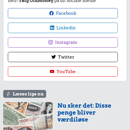
ned?
Følg Oldmoney
på dit sociale medie
Facebook
Linkedin
Instagram
Twitter
YouTube
Læses lige nu
Nu sker det: Disse
penge bliver
værdiløse