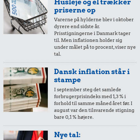
Husleje og el trækker
i 2005
i 2025
priserne op
Varerne på hylderne blev i oktober
dyrere end sidste år.
20,-
=
29,-
Prisstigningerne i Danmark tager
til. Men inflationen holder sig
i 2005
i 2025
under målet på to procent, viser nye
tal.
10,-
=
14,-
Dansk inflation står i
i 2005
i 2025
stampe
I september steg det samlede
forbrugerprisindeks med 1,3 % i
5,-
=
7,-
forhold til samme måned året før. I
august var den tilsvarende stigning
i 2005
i 2025
bare 0,1 % højere.
2,-
=
3,-
Nye tal: