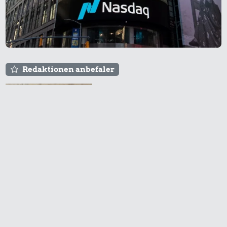
Redaktionen anbefaler
Agnes og Røde lejede
sig ind for 20 kr. -
hvad er det i dag?
Prisen på en tur i
biografen er steget på
få år