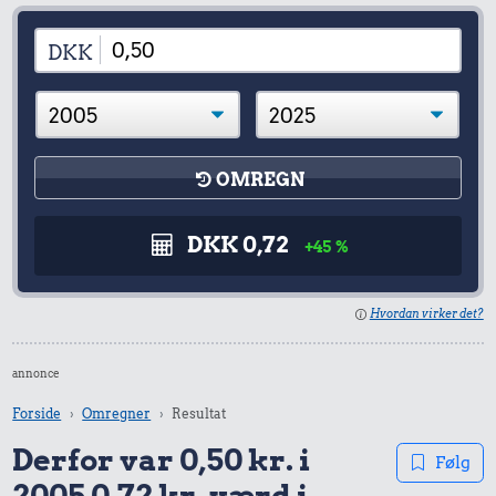
DKK
OMREGN
DKK 0,72
+45 %
Hvordan virker det?
annonce
Forside
Omregner
Resultat
Derfor var 0,50 kr. i
Følg
2005 0,72 kr. værd i