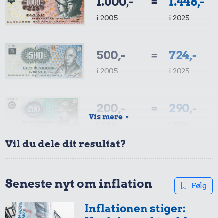
1.000,-
=
1.448,-
i 2005
i 2025
500,-
=
724,-
i 2005
i 2025
200,-
=
290,-
Vis mere
▼
i 2005
i 2025
Vil du dele dit resultat?
100,-
=
145,-
i 2005
i 2025
Seneste nyt om inflation
Følg
Inflationen stiger:
50,-
=
72,-