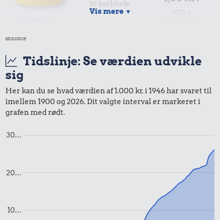
10 karklude
Vis mere
▼
200 g
9,33 kr.
chokolade
10 kg gas
annonce
Tidslinje: Se værdien udvikle
sig
Her kan du se hvad værdien af 1.000 kr. i 1946 har svaret til
imellem 1900 og 2026. Dit valgte interval er markeret i
grafen med rødt.
0,93 kr.
Røget sild
30…
0,23 kr.
16 kr.
Æble
Dæk
20…
10…