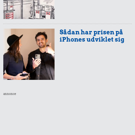
Sådan har prisen på
iPhones udviklet sig
0,40 kr.
Agurk
0,50 kr.
0,72 kr.
2 kg mel
Pilsner
annonce
13 kr.
13 kr.
Togbillet,
Taxatur,