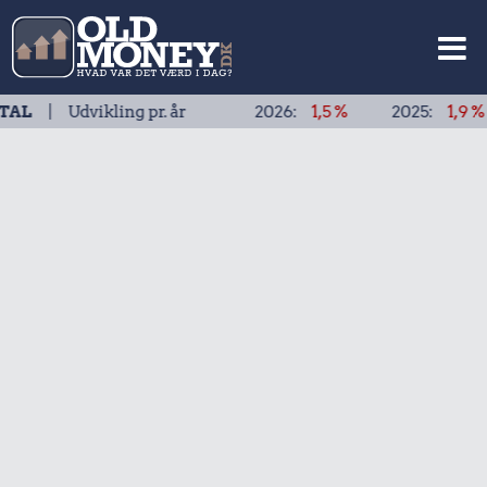
vikling pr. år
2026:
1,5 %
2025:
1,9 %
2024