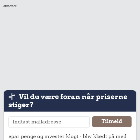
annonce
1,36 kr.
0,27 kr.
1/2 kg hakket
Banan
oksekød
1.000 kr.
Samlet pris i 1946
Priser i 1947
Vil du være foran når priserne
stiger?
Spar penge og investér klogt - bliv klædt på med
1,00 kr.