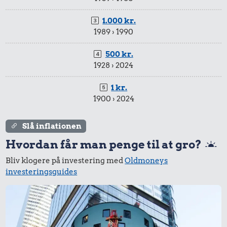
oksekød
5,39 kr.
1.000 kr.
Snaps
1989 › 1990
500 kr.
1928 › 2024
1 kr.
1900 › 2024
1,16 kr.
Slå inflationen
6 æg
Hvordan får man penge til at gro?
0,64 kr.
Bliv klogere på investering med
Oldmoneys
1 dåse suppe
0,58 kr.
investeringsguides
1 liter mælk