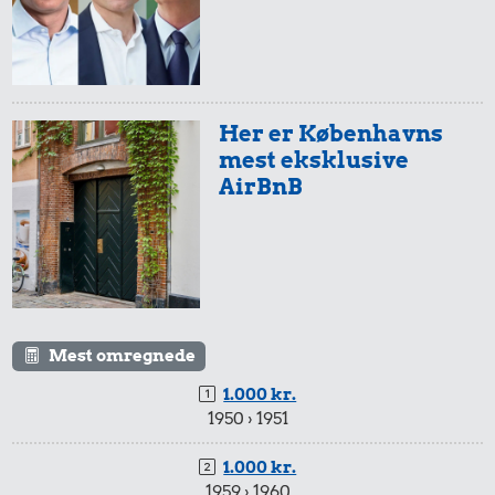
3,80 kr.
Her er Københavns
0,76 kr.
Biografbillet
mest eksklusive
1,00 kr.
10 karklude
AirBnB
Rugbrød
Mest omregnede
1.000 kr.
1950 › 1951
1,40 kr.
0,72 kr.
1.000 kr.
1/2 kg hakket
Franskbrød
1959 › 1960