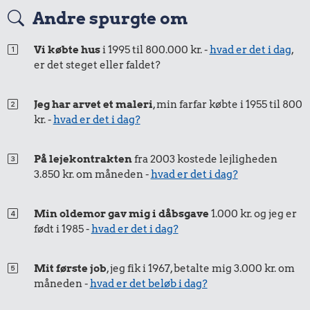
Rugbrød
Andre spurgte om
Vi købte hus
i 1995 til 800.000 kr. -
hvad er det i dag
,
er det steget eller faldet?
Jeg har arvet et maleri
, min farfar købte i 1955 til 800
kr. -
hvad er det i dag?
1,09 kr.
På lejekontrakten
fra 2003 kostede lejligheden
0,35 kr.
3.850 kr. om måneden -
hvad er det i dag?
Hotdog
100 g
0,87 kr.
flæskesvær
Min oldemor gav mig i dåbsgave
1.000 kr. og jeg er
Husholdningssprit
født i 1985 -
hvad er det i dag?
Mit første job
, jeg fik i 1967, betalte mig 3.000 kr. om
måneden -
hvad er det beløb i dag?