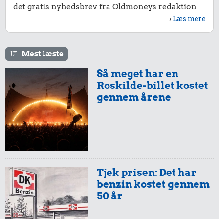
det gratis nyhedsbrev fra Oldmoneys redaktion
0,36 kr.
200 g smør
0,62 kr.
›
Læs mere
100 g
1 kg sukker
flæskesvær
Mest læste
Så meget har en
Roskilde-billet kostet
gennem årene
1,40 kr.
17 kr.
Avis
Dæk
Tjek prisen: Det har
1,20 kr.
benzin kostet gennem
Is
50 år