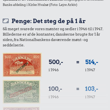
1 liter mælk
Banks afdeling i Kirke Hvalsø (Foto: Lejre Arkiv)
Penge: Det steg de på 1 år
Så meget svarede vores mønter og sedler i 1946 til i 1947.
Billederne er af de kontanter, danskerne brugte for 1 år
siden, fra Nationalbankens daværende mønt- og
seddelserie.
0,04 kr.
500,-
=
514,-
Tyggegummi
0,78 kr.
i 1946
i 1947
5,25 kr.
1 kg havregryn
Snaps
100,-
=
103,-
i 1946
i 1947