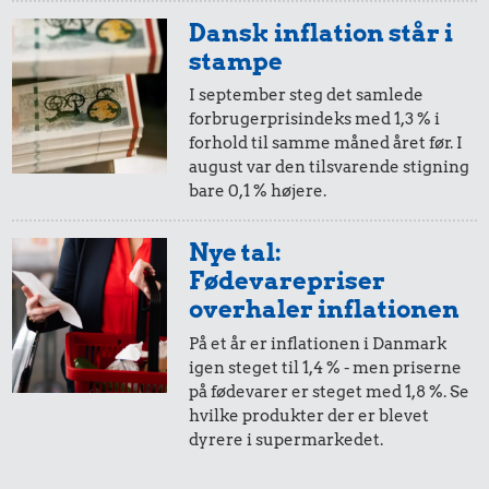
Dansk inflation står i
stampe
I september steg det samlede
forbrugerprisindeks med 1,3 % i
forhold til samme måned året før. I
23 kr.
0,97 kr.
august var den tilsvarende stigning
Sko
200 g smør
bare 0,1 % højere.
1,17 kr.
Nye tal:
Is
Fødevarepriser
overhaler inflationen
På et år er inflationen i Danmark
igen steget til 1,4 % - men priserne
på fødevarer er steget med 1,8 %. Se
hvilke produkter der er blevet
dyrere i supermarkedet.
1,24 kr.
1,94 kr.
0,97 kr.
Bakke jordbær
Kylling