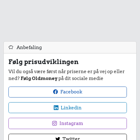
Aarhus-
1,08 kr.
Hovedbanegården-
København
Lufthavnen
200 g
chokolade
Anbefaling
25 kr.
Følg prisudviklingen
Flybillet,
Vil du også være først når priserne er på vej op eller
2,00 kr.
København-
0,28 kr.
ned?
Følg Oldmoney
på dit sociale medie
Mallorca
Kylling
Banan
Facebook
Linkedin
Instagram
Twitter