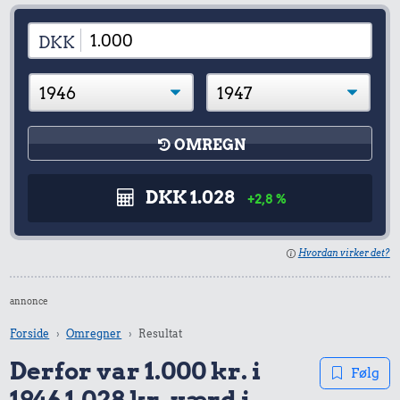
DKK
OMREGN
DKK 1.028
+2,8 %
Hvordan virker det?
annonce
Forside
Omregner
Resultat
Derfor var 1.000 kr. i
Følg
1946 1.028 kr. værd i