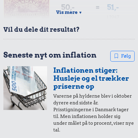
50,-
=
51,-
Vis mere
▼
i 1946
i 1947
214 kr.
11 kr.
0,62 kr.
Vil du dele dit resultat?
Kat
Strygejern
1 dåse suppe
10,-
=
10,-
i 1946
i 1947
Seneste nyt om inflation
Følg
Inflationen stiger:
5,-
=
5,-
Husleje og el trækker
i 1946
i 1947
priserne op
Varerne på hylderne blev i oktober
0,39 kr.
6,34 kr.
dyrere end sidste år.
0,93 kr.
Agurk
Prisstigningerne i Danmark tager
10 liter benzin
Syltetøj
til. Men inflationen holder sig
under målet på to procent, viser nye
tal.