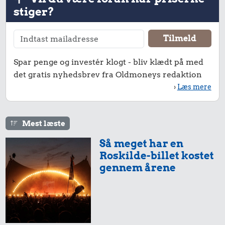
stiger?
Hotdog
1/2 kg skæreost
15 kr.
1 kg sukker
Spar penge og investér klogt - bliv klædt på med
det gratis nyhedsbrev fra Oldmoneys redaktion
›
Læs mere
Mest læste
Så meget har en
6,90 kr.
Roskilde-billet kostet
gennem årene
Banan
20 kr.
18 kr.
1 kg havregryn
Pilsner