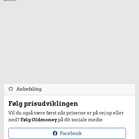
100 g
Syltetøj
flæskesvær
24 kr.
Røget sild
991 kr.
Samlet pris i 2026
Anbefaling
Udvalgte varer fra danskernes indkøbskurv gennem tiderne.
Følg prisudviklingen
Priser i nutidskroner er estimeret af Oldmoney. Priser i
Vil du også være først når priserne er på vej op eller
datidskroner er på baggrund af forbrugerprisindekset fra
ned?
Følg Oldmoney
på dit sociale medie
Danmarks Statistik.
Facebook