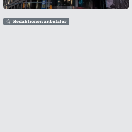
Redaktionen anbefaler
Agnes og Røde lejede
sig ind for 20 kr. -
hvad er det i dag?
Prisen på en tur i
biografen er steget på
få år