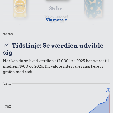
35 kr.
1/2 kg hakket
Vis mere
▼
oksekød
15 kr.
15 kr.
annonce
Sodavand
1 liter mælk
Tidslinje: Se værdien udvikle
sig
Her kan du se hvad værdien af 1.000 kr. i 2025 har svaret til
imellem 1900 og 2026. Dit valgte interval er markeret i
625 kr.
grafen med rødt.
24 kr.
Flybillet,
Røget sild
1.2…
København-
24 kr.
Til
Fra
Mallorca
1.…
Syltetøj
750