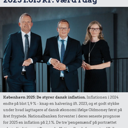
København 2025: De styrer dansk inflation.
Inflationen i 2024
endte på blot 1,9 % - knap en halvering ift. 2023, og et godt stykke
under hvad iagttagere af dansk økonomi ifølge Oldmoney først på
året frygtede. Nationalbanken forventer i deres seneste prognose
for 2025 en inflation på 2,1 %. De tre 'pengemænd' på portrættet