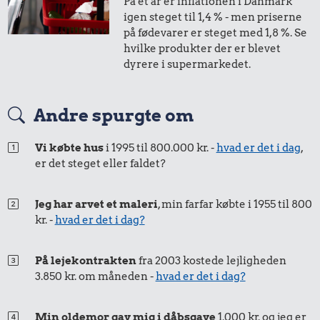
På et år er inflationen i Danmark
1,-
=
1,-
igen steget til 1,4 % - men priserne
på fødevarer er steget med 1,8 %. Se
i 2025
i dag
hvilke produkter der er blevet
dyrere i supermarkedet.
94 kr.
19 kr.
Biografbillet
50 øre
=
0,51,-
1 kg kartofler
Andre spurgte om
133 kr.
i 2025
i dag
Snaps
Vi købte hus
i 1995 til 800.000 kr. -
hvad er det i dag
,
er det steget eller faldet?
Jeg har arvet et maleri
, min farfar købte i 1955 til 800
kr. -
hvad er det i dag?
På lejekontrakten
fra 2003 kostede lejligheden
3.850 kr. om måneden -
hvad er det i dag?
19 kr.
5,91 kr.
10 karklude
13 kr.
Min oldemor gav mig i dåbsgave
1.000 kr. og jeg er