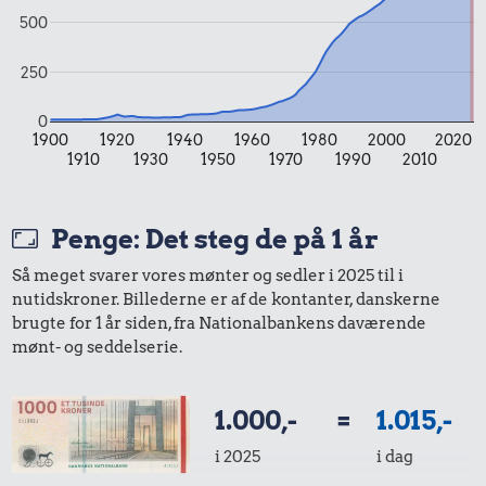
500
250
0
1900
1920
1940
1960
1980
2000
2020
7,00 kr.
10 kr.
27 kr.
1910
1930
1950
1970
1990
2010
Banan
Agurk
200 g
chokolade
Penge: Det steg de på 1 år
Så meget svarer vores mønter og sedler i 2025 til i
nutidskroner. Billederne er af de kontanter, danskerne
brugte for 1 år siden, fra Nationalbankens daværende
mønt- og seddelserie.
1.000,-
=
1.015,-
60 kr.
i 2025
i dag
19 kr.