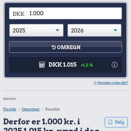
DKK
OMREGN
DKK 1.015
+1,5 %
Hvordan virker det?
annonce
Forside
Omregner
Resultat
Derfor er 1.000 kr. i
Følg
2025 1.015 kr. værd i dag