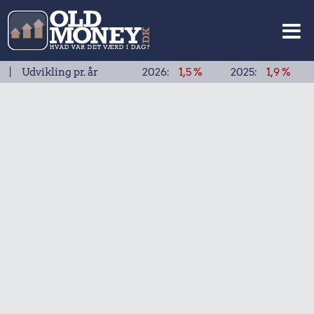
kling pr. år
2026:
1,5 %
2025:
1,9 %
2024:
1