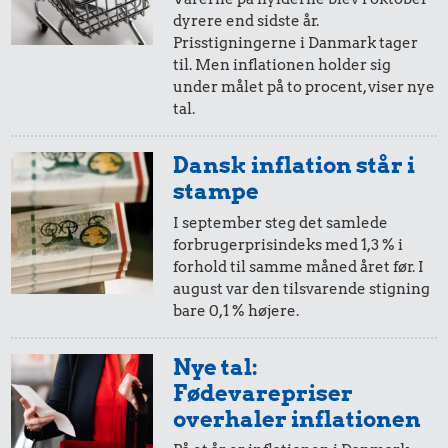
dyrere end sidste år.
20,-
=
20,-
Prisstigningerne i Danmark tager
til. Men inflationen holder sig
i 2025
i dag
under målet på to procent, viser nye
tal.
1,00 kr.
6,00 kr.
10,-
=
10,-
Tyggegummi
16 kr.
Dansk inflation står i
Æble
1 dåse suppe
i 2025
i dag
stampe
I september steg det samlede
1.000 kr.
forbrugerprisindeks med 1,3 % i
5,-
=
5,-
forhold til samme måned året før. I
Samlet pris i 2025
august var den tilsvarende stigning
i 2025
i dag
bare 0,1 % højere.
Priser i 2026
2,-
=
2,-
Nye tal:
Fødevarepriser
i 2025
i dag
overhaler inflationen