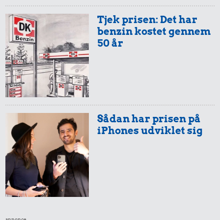
Tjek prisen: Det har
benzin kostet gennem
50 år
54 kr.
25 kr.
1/3 kg marcipan
27 kr.
200 g smør
200 g
chokolade
Sådan har prisen på
iPhones udviklet sig
34 kr.
8,87 kr.
24 kr.
Avis
annonce