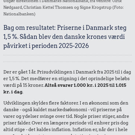
udgør direktionen i Danmarks Nationalbank, fra venstre: Ulrik
Nødgaard, Christian Kettel Thomsen og Signe Krogstrup (Foto:
Nationalbanken)
Bag om resultatet: Priserne i Danmark steg
1,5 %. Sådan blev den danske krones værdi
påvirket i perioden 2025-2026
Der er gået 1 år. Prisudviklingen i Danmark fra 2025 til i dag
er 1,5 %. Det medfører en stigning i det oprindelige beløbs
værdi på 15 kroner.
Altså svarer 1.000 kr. i 2025 til 1.015
kr. i dag
.
Udviklingen skyldes flere faktorer. I en økonomi som den
danske - også kaldet markedsøkonomi - vil priserne på
varer og ydelser svinge over tid. Nogle priser stiger, andre
priser falder. Over en længere periode vil enhver pris dog
altid stige - det kaldes inflation. Inflation er, når der i hele