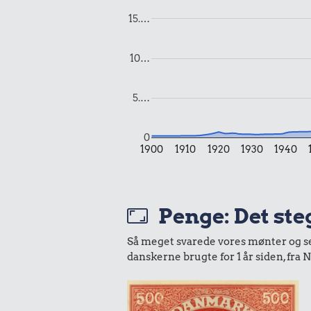
1,02 k
15.…
1 kg havre
10…
5.…
0
1900
1910
1920
1930
1940
1,48 k
6 æg
0,67 kr.
Penge: Det steg
Syltede rødbeder
Så meget svarede vores mønter og sedle
danskerne brugte for 1 år siden, fr