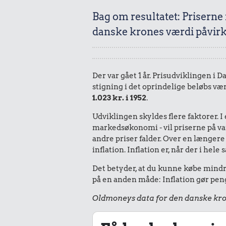
Bag om resultatet: Priserne
danske krones værdi påvirke
Der var gået 1 år. Prisudviklingen i D
stigning i det oprindelige beløbs vær
1.023 kr. i 1952
.
Udviklingen skyldes flere faktorer. 
markedsøkonomi - vil priserne på vare
andre priser falder. Over en længere 
inflation. Inflation er, når der i he
Det betyder, at du kunne købe mindre 
på en anden måde: Inflation gør peng
Oldmoneys data for den danske kro