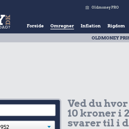
Oldmoney PRO
Forside
Omregner
Inflation
Rigdom
OLDMONEY PRISTAL
| Udv
Ved du hvor
10 kroner i 
svarer til i 