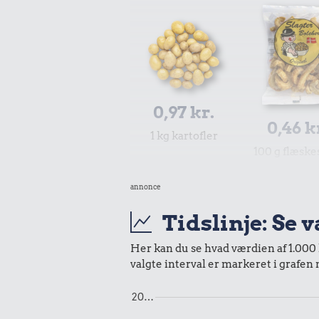
0,97 kr.
0,46 k
1 kg kartofler
100 g flæsk
annonce
Tidslinje: Se 
Her kan du se hvad værdien af 1.000 k
valgte interval er markeret i grafen
1,28 kr.
20…
200 g smør