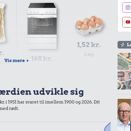
1,52 kr.
L
r.
6 æg
168 kr.
Vis mere
▼
esvær
Komfur
værdien udvikle sig
r. i 1951 har svaret til imellem 1900 og 2026. Dit
 med rødt.
1,83 kr.
31 kr.
Avis
Sko