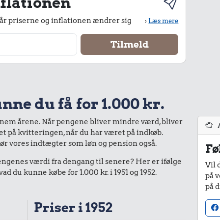
flationen
r priserne og inflationen ændrer sig
›
Læs mere
nne du få for 1.000 kr.
nnem årene. Når pengene bliver mindre værd, bliver
bet på kvitteringen, når du har været på indkøb.
gør vores indtægter som løn og pension også.
Fø
enes værdi fra dengang til senere? Her er ifølge
Vil 
 du kunne købe for 1.000 kr. i 1951 og 1952.
på v
på d
Priser i 1952