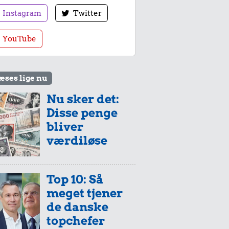
Instagram
Twitter
YouTube
æses lige nu
Nu sker det:
Disse penge
bliver
værdiløse
Top 10: Så
meget tjener
de danske
topchefer