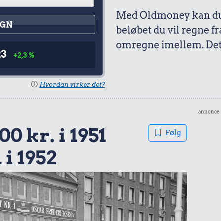
Med Oldmoney kan du 
GN
beløbet du vil regne fr
omregne imellem. Det 
23
+2,3 %
Hvordan virker det?
annonce
00 kr. i 1951
Følg
 i 1952