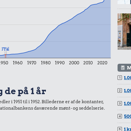
r.
gryn
1,68 kr.
8,53 kr.
Til
Fra
Bakke jordbær
10 liter benzin
1950
1960
1970
1980
1990
2000
2010
2020
M
r.
1.0
 de på 1 år
1.0
r i 1951 til i 1952. Billederne er af de kontanter,
1.0
a Nationalbankens daværende mønt- og seddelserie.
500
1 k