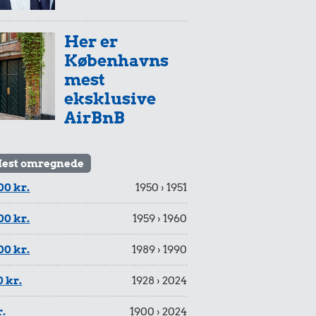
Her er
Københavns
mest
eksklusive
AirBnB
est omregnede
00 kr.
1950 › 1951
00 kr.
1959 › 1960
00 kr.
1989 › 1990
 kr.
1928 › 2024
r.
1900 › 2024