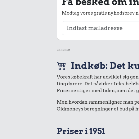
Få besked om in
Modtag vores gratis nyhedsbrev nå
annonce
Indkøb: Det ku
Vores købekraft har udviklet sig ge
ting dyrere. Det påvirker f.eks. belø
Priserne stiger med tiden, men det 
Men hvordan sammenligner man peng
Oldmoneys beregninger et bud på hvad
Priser i 1951