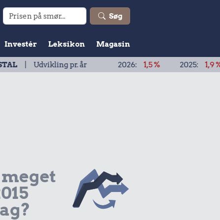
Søg
Investér
Leksikon
Magasin
ikling pr. år
2026:
1,5 %
2025:
1,9 %
2024:
 meget
2015
dag?