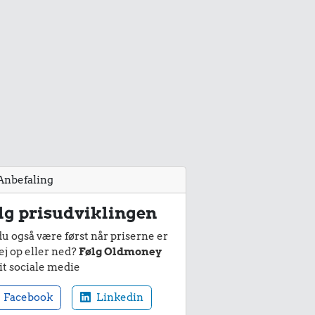
Anbefaling
lg prisudviklingen
du også være først når priserne er
ej op eller ned?
Følg Oldmoney
it sociale medie
Facebook
Linkedin