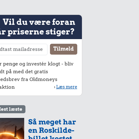
Vil du være foran
r priserne stiger?
r penge og investér klogt - bliv
dt på med det gratis
edsbrev fra Oldmoneys
aktion
›
Læs mere
est læste
Så meget har
en Roskilde-
billet kostet