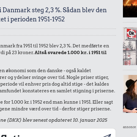
 i Danmark steg 2,3 %. Sådan blev den
t i perioden 1951-1952
anmark fra 1951 til 1952 blev 2,3 %. Det medførte en
di på 23 kroner.
Altså svarede 1.000 kr. i 1951 til
I en økonomi som den danske - også kaldet
r og ydelser svinge over tid. Nogle priser stiger,
periode vil enhver pris dog altid stige - det kaldes
le samfundet konstateres en samlet stigning i priserne.
for 1.000 kr. i 1952 end man kunne i 1951. Eller sagt
ene mindre værd over tid - derfor stiger priserne.
ne (DKK) blev senest opdateret 10. januar 2025
annonce