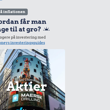
lå inflationen
ordan får man
ge til at gro?
logere på investering med
neys investeringsguides
Aktier