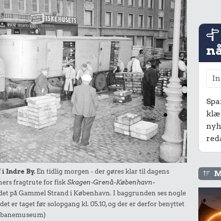
nå
Spa
klæ
nyh
red
 i Indre By.
En tidlig morgen - der gøres klar til dagens
M
rs fragtrute for fisk
Skagen-Grenå-København-
det på Gammel Strand i København. I baggrunden ses nogle
det er taget før solopgang kl. 05.10, og der er derfor benyttet
ernbanemuseum)