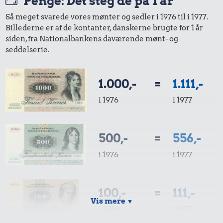
Penge: Det steg de på 1 år
Så meget svarede vores mønter og sedler i 1976 til i 1977.
Billederne er af de kontanter, danskerne brugte for 1 år
siden, fra Nationalbankens daværende mønt- og
seddelserie.
119 kr.
Flybillet,
5,51 kr.
6,07 kr.
1.000,-
=
1.111,-
København-
6 æg
Bakke jordbær
Mallorca
i 1976
i 1977
500,-
=
556,-
i 1976
i 1977
3,42 kr.
100,-
=
111,-
4,75 kr.
4,56 kr.
Vis mere
Franskbrød
▼
i 1976
i 1977
Rugbrød
Syltetøj