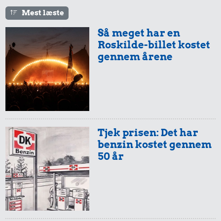
12 kr.
Mest læste
1/3 kg marcipan
2,11 kr.
Så meget har en
Agurk
Roskilde-billet kostet
3,16 kr.
gennem årene
Sodavand
Tjek prisen: Det har
benzin kostet gennem
50 år
13 kr.
61 kr.
1/2 kg skæreost
Strygejern
4,75 kr.
Husholdningssprit