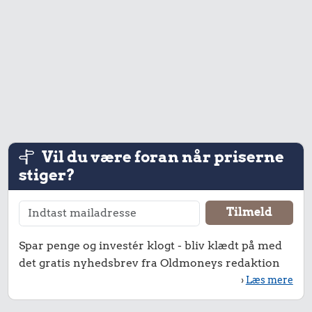
5,27 kr.
9,49 kr.
3,27 kr.
Vil du være foran når priserne
Rugbrød
stiger?
100 g garn
1 kg sukker
Spar penge og investér klogt - bliv klædt på med
det gratis nyhedsbrev fra Oldmoneys redaktion
›
Læs mere