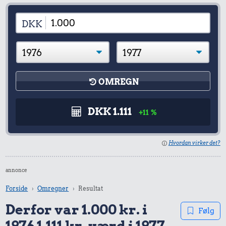
DKK
OMREGN
DKK 1.111
+11 %
Hvordan virker det?
annonce
Forside
Omregner
Resultat
Derfor var 1.000 kr. i
Følg
1976 1.111 kr. værd i 1977