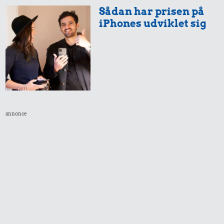
Sådan har prisen på
iPhones udviklet sig
132 kr.
11 kr.
Flybillet,
Kylling
5,70 kr.
København-
Mallorca
annonce
200 g
chokolade
2,74 kr.
4,01 kr.
4,01 kr.
Syltede
10 karklude
1 kg kartofler
rødbeder