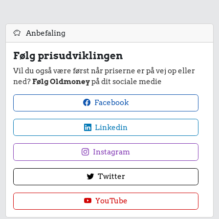
Anbefaling
68 kr.
5,06 kr.
Følg prisudviklingen
Togbillet,
Røget sild
Vil du også være først når priserne er på vej op eller
Aarhus-
ned?
Følg Oldmoney
på dit sociale medie
København
4,22 kr.
Facebook
1 kg havregryn
Linkedin
Instagram
Twitter
68 kr.
88 kr.
Taxatur,
YouTube
Hovedbanegården-
Dæk
Lufthavnen