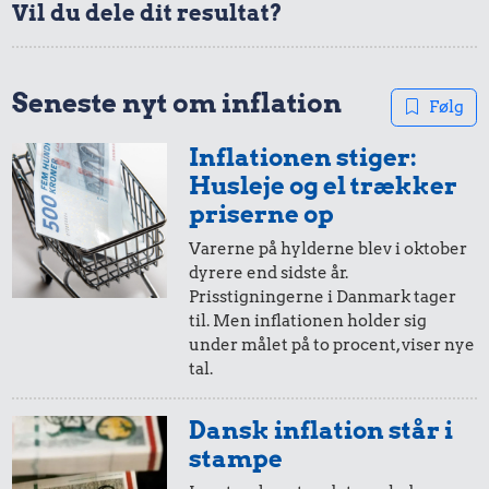
Vil du dele dit resultat?
50,-
=
56,-
i 1976
i 1977
Seneste nyt om inflation
Følg
Inflationen stiger:
10,-
=
11,-
Husleje og el trækker
i 1976
i 1977
priserne op
5,13 kr.
Varerne på hylderne blev i oktober
dyrere end sidste år.
3,80 kr.
200 g
5,-
=
6,-
Prisstigningerne i Danmark tager
2,85 kr.
chokolade
1 kg havregryn
til. Men inflationen holder sig
i 1976
i 1977
Sodavand
under målet på to procent, viser nye
tal.
10 øre
=
0,11,-
Dansk inflation står i
i 1976
i 1977
stampe