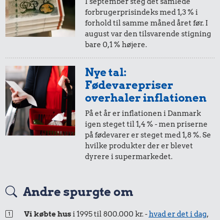
I september steg det samlede
forbrugerprisindeks med 1,3 % i
5 øre
=
0,06,-
forhold til samme måned året før. I
1,90 kr.
1,14 kr.
august var den tilsvarende stigning
i 1976
i 1977
Agurk
bare 0,1 % højere.
Æble
Nye tal:
1.000 kr.
Fødevarepriser
Samlet pris i 1976
overhaler inflationen
På et år er inflationen i Danmark
igen steget til 1,4 % - men priserne
Priser i 1977
på fødevarer er steget med 1,8 %. Se
hvilke produkter der er blevet
dyrere i supermarkedet.
Andre spurgte om
Vi købte hus
i 1995 til 800.000 kr. -
hvad er det i dag
,