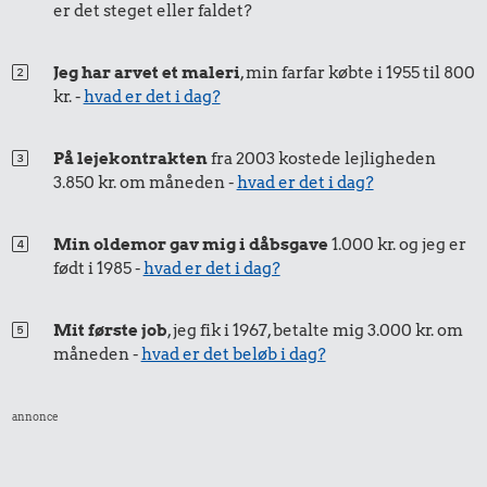
er det steget eller faldet?
34 kr.
3,38 kr.
10 liter benzin
Jeg har arvet et maleri
, min farfar købte i 1955 til 800
51 kr.
1 dåse suppe
kr. -
hvad er det i dag?
10 kg gas
På lejekontrakten
fra 2003 kostede lejligheden
3.850 kr. om måneden -
hvad er det i dag?
Min oldemor gav mig i dåbsgave
1.000 kr. og jeg er
født i 1985 -
hvad er det i dag?
Mit første job
, jeg fik i 1967, betalte mig 3.000 kr. om
måneden -
hvad er det beløb i dag?
5,91 kr.
1,27 kr.
Hotdog
Æble
annonce
28 kr.
Snaps