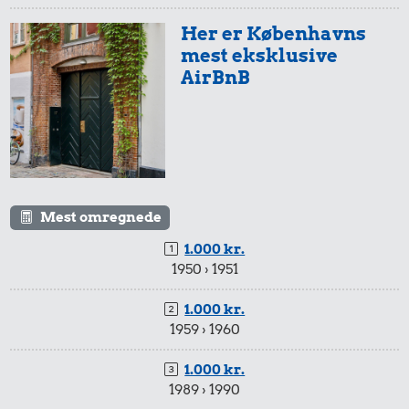
0,21 kr.
6,12 kr.
Her er Københavns
Tyggegummi
6 æg
mest eksklusive
2,64 kr.
AirBnB
2 kg mel
7,38 kr.
20 kr.
1/2 kg hakket
Mest omregnede
3,80 kr.
Biografbillet
oksekød
1.000 kr.
Franskbrød
1950 › 1951
1.000 kr.
1959 › 1960
1.000 kr.
1989 › 1990