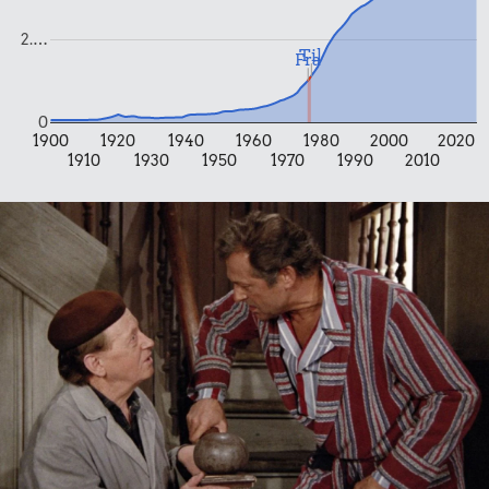
2.…
Til
Fra
0
1900
1920
1940
1960
1980
2000
2020
1910
1930
1950
1970
1990
2010
1,33 kr.
1,71 kr.
Banan
100 g
61 kr.
flæskesvær
Bukser
61 kr.