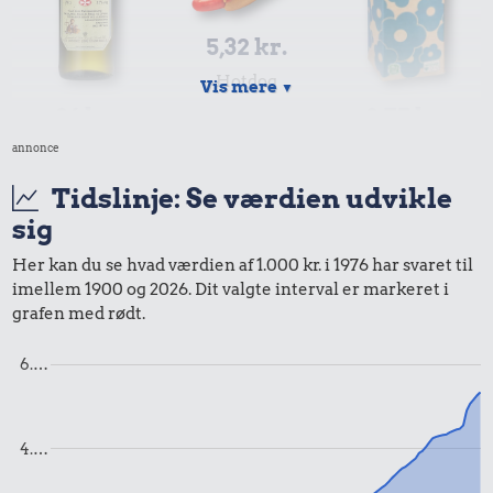
5,32 kr.
Hotdog
Vis mere
▼
26 kr.
2,75 kr.
annonce
Snaps
1 liter mælk
Tidslinje: Se værdien udvikle
sig
Her kan du se hvad værdien af 1.000 kr. i 1976 har svaret til
imellem 1900 og 2026. Dit valgte interval er markeret i
grafen med rødt.
6.…
4,75 kr.
55 kr.
200 g smør
607 kr.
Strygejern
4.…
Komfur