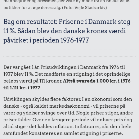
mannequiner og dressmen, der viste ny mode fra en række Vejle-
butikker for at øge deres salg. (Foto: Vejle Stadsarkiv)
Bag om resultatet: Priserne i Danmark steg
11 %. Sådan blev den danske krones værdi
påvirket i perioden 1976-1977
Der var gået 1 år. Prisudviklingen i Danmark fra 1976 til
1977 blev 11 %. Det medførte en stigning i det oprindelige
beløbs værdi på 111 kroner.
Altså svarede 1.000 kr. i 1976
til 1.111 kr. i 1977
.
Udviklingen skyldes flere faktorer. I en økonomi som den
danske - også kaldet markedsøkonomi - vil priserne på
varer og ydelser svinge over tid. Nogle priser stiger, andre
priser falder. Over en længere periode vil enhver pris dog
altid stige - det kaldes inflation. Inflation er, når der i hele
samfundet konstateres en samlet stigning i priserne.