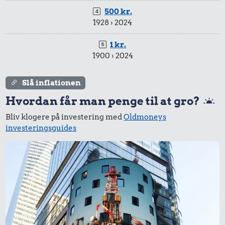
127 kr.
6,33 kr.
500 kr.
1928 › 2024
Sko
Is
1 kr.
1900 › 2024
3,06 kr.
1 liter mælk
Slå inflationen
Hvordan får man penge til at gro?
Bliv klogere på investering med
Oldmoneys
investeringsguides
13 kr.
6,75 kr.
1/2 kg kaffe
Bakke jordbær
68 kr.