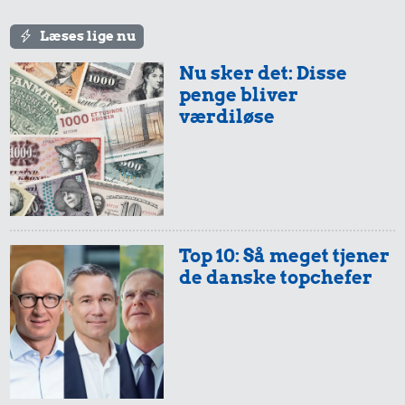
1,90 kr.
100 g
Læses lige nu
flæskesvær
Nu sker det: Disse
penge bliver
værdiløse
7,38 kr.
5,27 kr.
1,48 kr.
Avis
200 g smør
Banan
Top 10: Så meget tjener
de danske topchefer