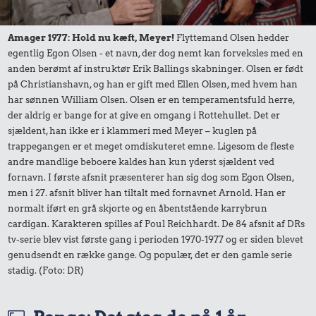
Togbillet,
6,64 kr.
Aarhus-
Amager 1977: Hold nu kæft, Meyer!
Flyttemand Olsen hedder
Avis
København
egentlig Egon Olsen - et navn, der dog nemt kan forveksles med en
2,37 kr.
anden berømt af instruktør Erik Ballings skabninger. Olsen er født
på Christianshavn, og han er gift med Ellen Olsen, med hvem han
2 kg mel
har sønnen William Olsen. Olsen er en temperamentsfuld herre,
der aldrig er bange for at give en omgang i Rottehullet. Det er
sjældent, han ikke er i klammeri med Meyer – kuglen på
trappegangen er et meget omdiskuteret emne. Ligesom de fleste
andre mandlige beboere kaldes han kun yderst sjældent ved
fornavn. I første afsnit præsenterer han sig dog som Egon Olsen,
men i 27. afsnit bliver han tiltalt med fornavnet Arnold. Han er
normalt iført en grå skjorte og en åbentstående karrybrun
cardigan. Karakteren spilles af Poul Reichhardt. De 84 afsnit af DRs
0,19 kr.
tv-serie blev vist første gang i perioden 1970-1977 og er siden blevet
genudsendt en række gange. Og populær, det er den gamle serie
Tyggegummi
stadig. (Foto: DR)
2,94 kr.
4,27 kr.
1 kg sukker
Husholdningssprit