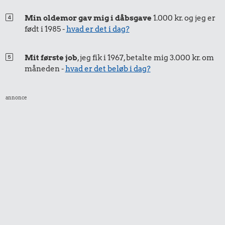
Min oldemor gav mig i dåbsgave
1.000 kr. og jeg er
født i 1985 -
hvad er det i dag?
Mit første job
, jeg fik i 1967, betalte mig 3.000 kr. om
måneden -
hvad er det beløb i dag?
annonce