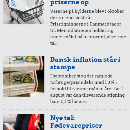
i 2013
i 2014
priserne op
10 liter benzin
Syltede
Varerne på hylderne blev i oktober
rødbeder
dyrere end sidste år.
20,-
=
20,-
Prisstigningerne i Danmark tager
til. Men inflationen holder sig
i 2013
i 2014
under målet på to procent, viser nye
tal.
10,-
=
10,-
Dansk inflation står i
i 2013
i 2014
stampe
8,18 kr.
16 kr.
I september steg det samlede
7,36 kr.
forbrugerprisindeks med 1,3 % i
Agurk
1 kg kartofler
5,-
=
5,-
100 g
forhold til samme måned året før. I
flæskesvær
august var den tilsvarende stigning
i 2013
i 2014
bare 0,1 % højere.
2,-
=
2,-
Nye tal:
Fødevarepriser
i 2013
i 2014