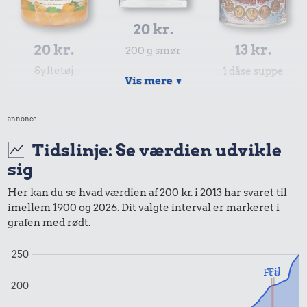
20 kr.
20 kr.
13 kr.
200 g smør
Syltetøj
1 dåse suppe
Vis mere
▼
annonce
Tidslinje: Se værdien udvikle
sig
Her kan du se hvad værdien af 200 kr. i 2013 har svaret til
imellem 1900 og 2026. Dit valgte interval er markeret i
28 kr.
grafen med rødt.
Avis
37 kr.
250
12 kr.
Til
Fra
100 g garn
200
Sodavand