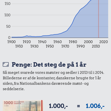
150
100
50
0
1900
1920
1940
1960
1980
2000
2020
5,69 kr.
1910
1930
1950
1970
1990
2010
20 kr.
Banan
10 kr.
Rugbrød
Penge: Det steg de på 1 år
2 kg mel
Så meget svarede vores mønter og sedler i 2013 til i 2014.
Billederne er af de kontanter, danskerne brugte for 1 år
siden, fra Nationalbankens daværende mønt- og
seddelserie.
1.000,-
=
1.006,-
0,81 kr.
24 kr.