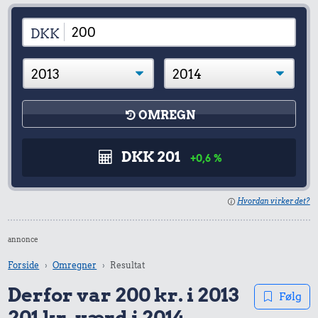
DKK
OMREGN
DKK 201
+0,6 %
Hvordan virker det?
annonce
Forside
Omregner
Resultat
Derfor var 200 kr. i 2013
Følg
201 kr. værd i 2014