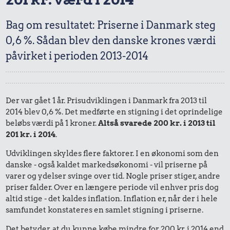
Bag om resultatet: Priserne i Danmark steg
0,6 %. Sådan blev den danske krones værdi
påvirket i perioden 2013-2014
Der var gået 1 år. Prisudviklingen i Danmark fra 2013 til
2014 blev 0,6 %. Det medførte en stigning i det oprindelige
beløbs værdi på 1 kroner.
Altså svarede 200 kr. i 2013 til
201 kr. i 2014
.
Udviklingen skyldes flere faktorer. I en økonomi som den
danske - også kaldet markedsøkonomi - vil priserne på
varer og ydelser svinge over tid. Nogle priser stiger, andre
priser falder. Over en længere periode vil enhver pris dog
altid stige - det kaldes inflation. Inflation er, når der i hele
samfundet konstateres en samlet stigning i priserne.
Det betyder, at du kunne købe mindre for 200 kr. i 2014 end