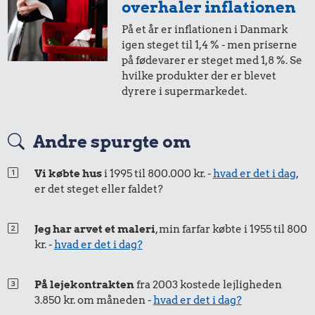
overhaler inflationen
0,82 kr.
På et år er inflationen i Danmark
Tyggegummi
1,-
=
1,-
igen steget til 1,4 % - men priserne
på fødevarer er steget med 1,8 %. Se
i 2013
i 2014
hvilke produkter der er blevet
196 kr.
dyrere i supermarkedet.
Samlet pris i 2014
50 øre
=
0,50,-
Andre spurgte om
Udvalgte varer fra danskernes indkøbskurv gennem tiderne.
i 2013
i 2014
Priser i nutidskroner er estimeret af Oldmoney. Priser i
Vi købte hus
i 1995 til 800.000 kr. -
hvad er det i dag
,
datidskroner er på baggrund af forbrugerprisindekset fra
er det steget eller faldet?
Danmarks Statistik.
Jeg har arvet et maleri
, min farfar købte i 1955 til 800
kr. -
hvad er det i dag?
På lejekontrakten
fra 2003 kostede lejligheden
3.850 kr. om måneden -
hvad er det i dag?