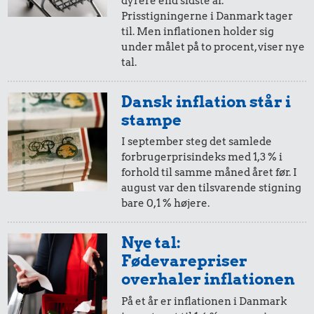
dyrere end sidste år.
20,-
=
20,-
Prisstigningerne i Danmark tager
til. Men inflationen holder sig
i 2013
i 2014
under målet på to procent, viser nye
tal.
10,-
=
10,-
Dansk inflation står i
i 2013
i 2014
stampe
I september steg det samlede
forbrugerprisindeks med 1,3 % i
5,-
=
5,-
forhold til samme måned året før. I
august var den tilsvarende stigning
i 2013
i 2014
bare 0,1 % højere.
2,-
=
2,-
Nye tal:
Fødevarepriser
i 2013
i 2014
overhaler inflationen
På et år er inflationen i Danmark