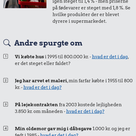
1,-
=
1,-
igen steget til 1,4 % - men priserne
på fødevarer er steget med 1,8 %. Se
i 2013
i 2014
hvilke produkter der er blevet
dyrere i supermarkedet.
50 øre
=
0,50,-
Andre spurgte om
i 2013
i 2014
Vi købte hus
i 1995 til 800.000 kr. -
hvad er det i dag
,
er det steget eller faldet?
Jeg har arvet et maleri
, min farfar købte i 1955 til 800
kr. -
hvad er det i dag?
På lejekontrakten
fra 2003 kostede lejligheden
3.850 kr. om måneden -
hvad er det i dag?
Min oldemor gav mig i dåbsgave
1.000 kr. og jeg er
født i 1985 -
hvad er det i dag?