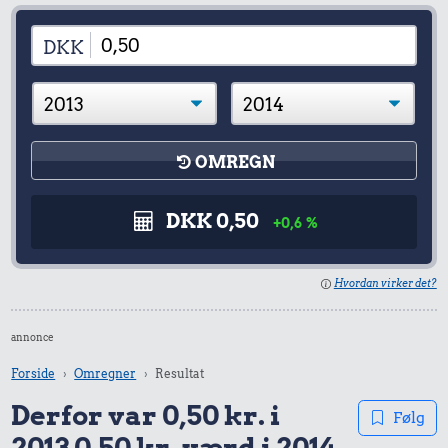
DKK
OMREGN
DKK 0,50
+0,6 %
Hvordan virker det?
annonce
Forside
Omregner
Resultat
Derfor var 0,50 kr. i
Følg
2013 0,50 kr. værd i 2014