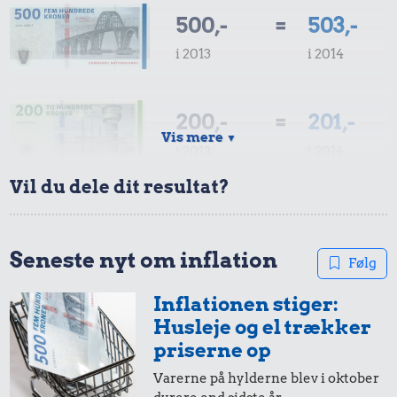
500,-
=
503,-
i 2013
i 2014
200,-
=
201,-
Vis mere
▼
i 2013
i 2014
Vil du dele dit resultat?
100,-
=
101,-
i 2013
i 2014
Seneste nyt om inflation
Følg
Inflationen stiger:
50,-
=
50,-
Husleje og el trækker
i 2013
i 2014
priserne op
Varerne på hylderne blev i oktober