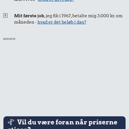
Mit første job
, jeg fik i 1967, betalte mig 3.000 kr. om
måneden -
hvad er det beløb i dag?
annonce
Vil du være foran når priserne