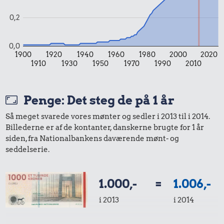
0,2
0,0
1900
1920
1940
1960
1980
2000
2020
1910
1930
1950
1970
1990
2010
Penge: Det steg de på 1 år
Så meget svarede vores mønter og sedler i 2013 til i 2014.
Billederne er af de kontanter, danskerne brugte for 1 år
siden, fra Nationalbankens daværende mønt- og
seddelserie.
1.000,-
=
1.006,-
i 2013
i 2014