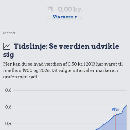
0,00 kr.
Vis mere
▼
Samlet pris i 2014
annonce
Udvalgte varer fra danskernes indkøbskurv gennem tiderne.
Priser i nutidskroner er estimeret af Oldmoney. Priser i
Tidslinje: Se værdien udvikle
datidskroner er på baggrund af forbrugerprisindekset fra
sig
Danmarks Statistik.
Her kan du se hvad værdien af 0,50 kr. i 2013 har svaret til
imellem 1900 og 2026. Dit valgte interval er markeret i
grafen med rødt.
0,8
0,6
Fra
Til
0,4