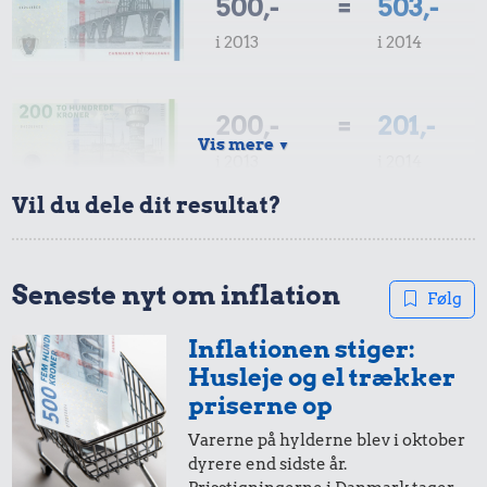
500,-
=
503,-
i 2013
i 2014
200,-
=
201,-
Vis mere
▼
i 2013
i 2014
Vil du dele dit resultat?
100,-
=
101,-
i 2013
i 2014
Seneste nyt om inflation
Følg
Inflationen stiger:
50,-
=
50,-
Husleje og el trækker
i 2013
i 2014
priserne op
Varerne på hylderne blev i oktober
dyrere end sidste år.
20,-
=
20,-