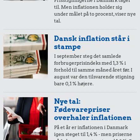
Prisstigningerne i Danmark tager
til. Men inflationen holder sig
i 2013
i 2014
under målet på to procent, viser nye
tal.
10,-
=
10,-
Dansk inflation står i
i 2013
i 2014
stampe
I september steg det samlede
forbrugerprisindeks med 1,3 % i
5,-
=
5,-
forhold til samme måned året før. I
august var den tilsvarende stigning
i 2013
i 2014
bare 0,1 % højere.
2,-
=
2,-
Nye tal:
Fødevarepriser
i 2013
i 2014
overhaler inflationen
På et år er inflationen i Danmark
1,-
=
1,-
igen steget til 1,4 % - men priserne