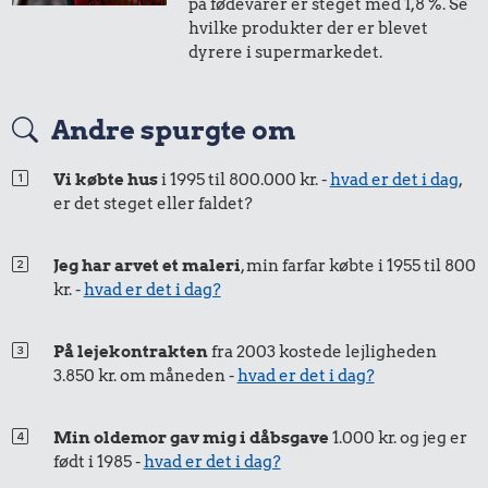
på fødevarer er steget med 1,8 %. Se
i 2013
i 2014
hvilke produkter der er blevet
dyrere i supermarkedet.
50 øre
=
0,50,-
Andre spurgte om
i 2013
i 2014
Vi købte hus
i 1995 til 800.000 kr. -
hvad er det i dag
,
er det steget eller faldet?
Jeg har arvet et maleri
, min farfar købte i 1955 til 800
kr. -
hvad er det i dag?
På lejekontrakten
fra 2003 kostede lejligheden
3.850 kr. om måneden -
hvad er det i dag?
Min oldemor gav mig i dåbsgave
1.000 kr. og jeg er
født i 1985 -
hvad er det i dag?