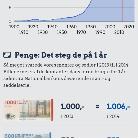
5
19 kr.
Samlet pris i 2014
0
1900
1920
1940
1960
1980
2000
2020
1910
1930
1950
1970
1990
2010
Udvalgte varer fra danskernes indkøbskurv gennem tiderne.
Priser i nutidskroner er estimeret af Oldmoney. Priser i
datidskroner er på baggrund af forbrugerprisindekset fra
Penge: Det steg de på 1 år
Danmarks Statistik.
Så meget svarede vores mønter og sedler i 2013 til i 2014.
Billederne er af de kontanter, danskerne brugte for 1 år
siden, fra Nationalbankens daværende mønt- og
seddelserie.
1.000,-
=
1.006,-
i 2013
i 2014