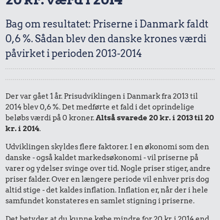
Bag om resultatet: Priserne i Danmark faldt
0,6 %. Sådan blev den danske krones værdi
påvirket i perioden 2013-2014
Der var gået 1 år. Prisudviklingen i Danmark fra 2013 til
2014 blev 0,6 %. Det medførte et fald i det oprindelige
beløbs værdi på 0 kroner.
Altså svarede 20 kr. i 2013 til 20
kr. i 2014
.
Udviklingen skyldes flere faktorer. I en økonomi som den
danske - også kaldet markedsøkonomi - vil priserne på
varer og ydelser svinge over tid. Nogle priser stiger, andre
priser falder. Over en længere periode vil enhver pris dog
altid stige - det kaldes inflation. Inflation er, når der i hele
samfundet konstateres en samlet stigning i priserne.
Det betyder, at du kunne købe mindre for 20 kr. i 2014 end