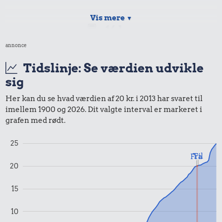
Vis mere
▼
16 kr.
Samlet pris i 2013
annonce
Tidslinje: Se værdien udvikle
Priser i 2014
sig
Her kan du se hvad værdien af 20 kr. i 2013 har svaret til
imellem 1900 og 2026. Dit valgte interval er markeret i
grafen med rødt.
25
Til
Fra
0,82 kr.
20
5,73 kr.
Tyggegummi
Banan
13 kr.
15
1 kg sukker
10