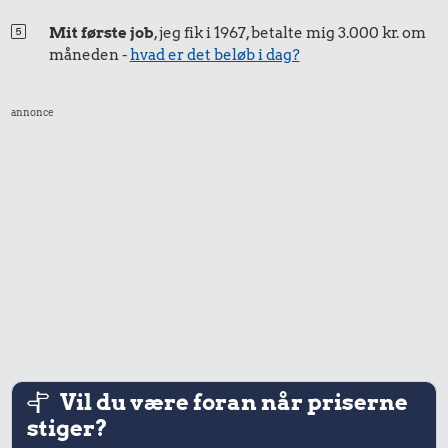
Mit første job
, jeg fik i 1967, betalte mig 3.000 kr. om
måneden -
hvad er det beløb i dag?
annonce
Vil du være foran når priserne
stiger?