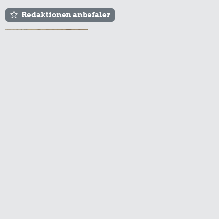
Redaktionen anbefaler
Agnes og Røde lejede
sig ind for 20 kr. -
hvad er det i dag?
Prisen på en tur i
biografen er steget på
få år