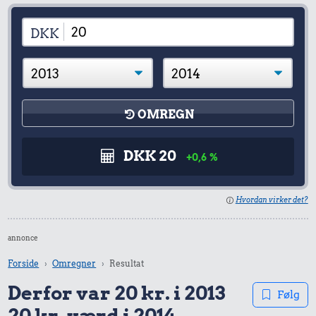
DKK
OMREGN
DKK 20
+0,6 %
Hvordan virker det?
annonce
Forside
Omregner
Resultat
Derfor var 20 kr. i 2013
Følg
20 kr. værd i 2014