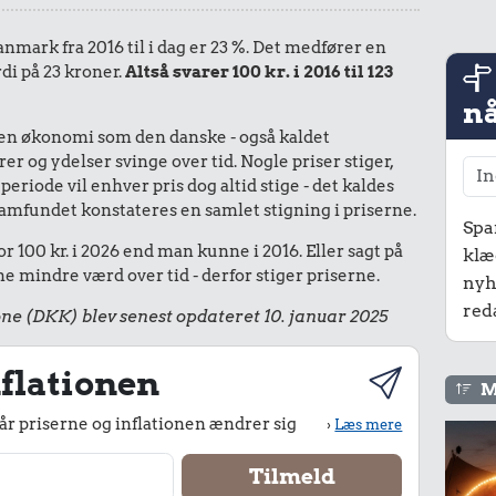
Danmark fra 2016 til i dag er 23 %. Det medfører en
di på 23 kroner.
Altså svarer 100 kr. i 2016 til 123
nå
I en økonomi som den danske - også kaldet
r og ydelser svinge over tid. Nogle priser stiger,
periode vil enhver pris dog altid stige - det kaldes
le samfundet konstateres en samlet stigning i priserne.
Spa
r 100 kr. i 2026 end man kunne i 2016. Eller sagt på
klæ
 mindre værd over tid - derfor stiger priserne.
nyh
red
ne (DKK) blev senest opdateret 10. januar 2025
flationen
M
r priserne og inflationen ændrer sig
›
Læs mere