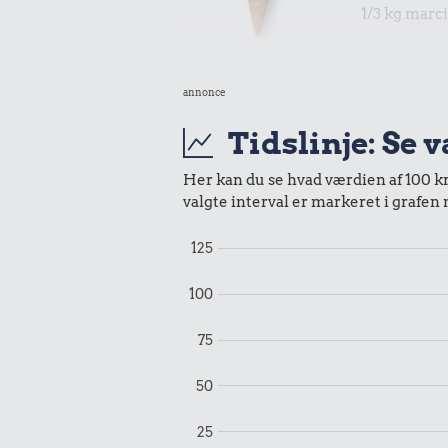
1/3 kg marc
25 kr.
annonce
Is
Tidslinje: Se 
Her kan du se hvad værdien af 100 kr.
valgte interval er markeret i grafen
125
29 kr.
0,82 k
100
1/2 kg hakket
Tyggegu
oksekød
75
50
25