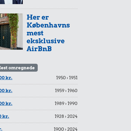
Her er
Københavns
mest
eksklusive
AirBnB
est omregnede
00 kr.
1950 › 1951
00 kr.
1959 › 1960
00 kr.
1989 › 1990
 kr.
1928 › 2024
r.
1900 › 2024