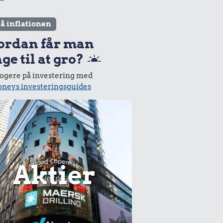
lå inflationen
ordan får man
ge til at gro?
logere på investering med
neys investeringsguides
Aktier