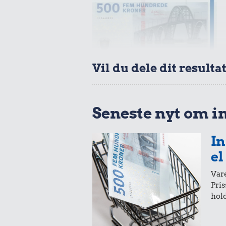
Vil du dele dit resulta
Seneste nyt om i
In
el
Vare
Pris
hold