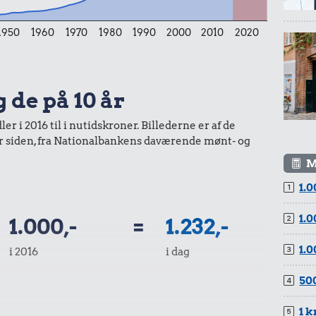
1950
1960
1970
1980
1990
2000
2010
2020
0,99 kr.
g de på 10 år
Tyggegummi
r i 2016 til i nutidskroner. Billederne er af de
30 kr.
år siden, fra Nationalbankens daværende mønt- og
Is
M
1.0
99 kr.
1.0
1.000,-
=
1.232,-
Samlet pris i 2026
1.0
i 2016
i dag
kurv gennem tiderne. Priser i nutidskroner er estimeret af
500
baggrund af forbrugerprisindekset fra Danmarks Statistik.
1 k