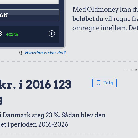
Med Oldmoney kan du 
GN
beløbet du vil regne fr
omregne imellem. Det 
3
+23 %
Hvordan virker det?
annonce
kr. i 2016 123
Følg
g
 i Danmark steg 23 %. Sådan blev den
et i perioden 2016-2026