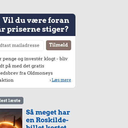
Vil du være foran
r priserne stiger?
r penge og investér klogt - bliv
dt på med det gratis
edsbrev fra Oldmoneys
aktion
›
Læs mere
est læste
Så meget har
en Roskilde-
billet kostet