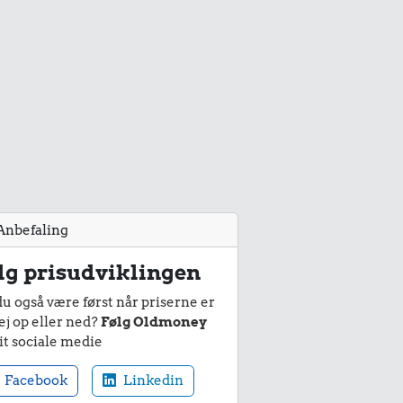
Anbefaling
lg prisudviklingen
du også være først når priserne er
ej op eller ned?
Følg Oldmoney
it sociale medie
Facebook
Linkedin