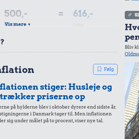
500,-
=
616,-
S
Vis mere
i 2016
i dag
▼
Hv
pen
t?
Bliv k
Oldmo
200,-
=
246,-
nflation
Følg
i 2016
i dag
flationen stiger: Husleje og
 trækker priserne op
rne på hylderne blev i oktober dyrere end sidste år.
stigningerne i Danmark tager til. Men inflationen
100,-
=
123,-
er sig under målet på to procent, viser nye tal.
i 2016
i dag