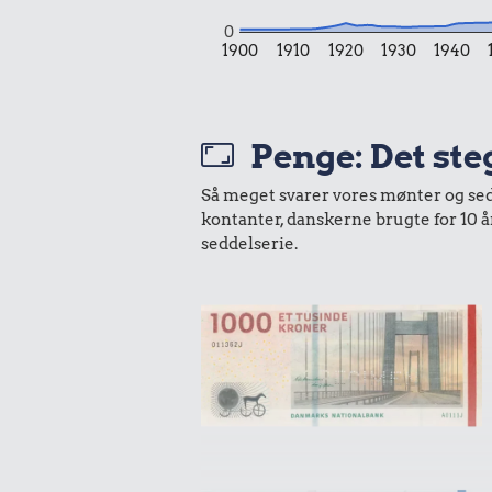
0
1900
1910
1920
1930
1940
Penge: Det ste
Så meget svarer vores mønter og sedle
kontanter, danskerne brugte for 10 
seddelserie.
100 kr.
Samlet pris i 2016
Udvalgte varer fra danskernes indkøbs
Oldmoney. Priser i datidskroner er på 