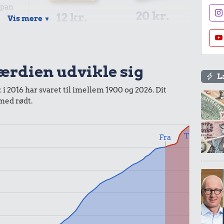
ipan
20 kr.
12 kr.
Vis mere
▼
1 kg havregryn
2 kg mel
værdien udvikle sig
L
 i 2016 har svaret til imellem 1900 og 2026. Dit
 med rødt.
r.
Til
Fra
24 kr.
mmi
13 kr.
Syltetøj
Syltede rødbeder