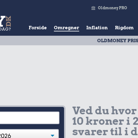
Oldmoney PRO
Forside
Omregner
Inflation
Rigdom
OLDMONEY PRISTAL
| Udv
Ved du hvor
10 kroner i 
svarer til i 