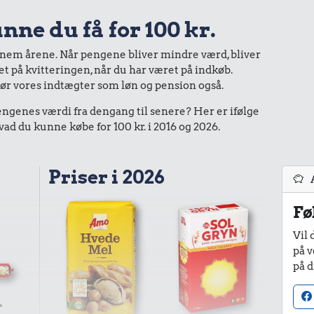
nne du få for 100 kr.
nnem årene. Når pengene bliver mindre værd, bliver
bet på kvitteringen, når du har været på indkøb.
gør vores indtægter som løn og pension også.
enes værdi fra dengang til senere? Her er ifølge
d du kunne købe for 100 kr. i 2016 og 2026.
Priser i 2026
Fø
Vil 
på v
på d
.