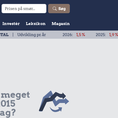
Søg
Investér
Leksikon
Magasin
ikling pr. år
2026:
1,5 %
2025:
1,9 %
2024:
 meget
2015
dag?