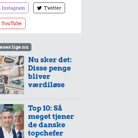
Instagram
Twitter
YouTube
æses lige nu
Nu sker det:
Disse penge
bliver
værdiløse
Top 10: Så
meget tjener
de danske
topchefer