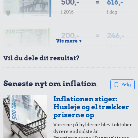
500,-
=
616,-
i 2016
i dag
200,-
=
246,-
Vis mere
▼
i 2016
i dag
Vil du dele dit resultat?
100,-
=
123,-
i 2016
i dag
Seneste nyt om inflation
Følg
Inflationen stiger:
50,-
=
62,-
Husleje og el trækker
i 2016
i dag
priserne op
Varerne på hylderne blev i oktober
dyrere end sidste år.
20,-
=
25,-