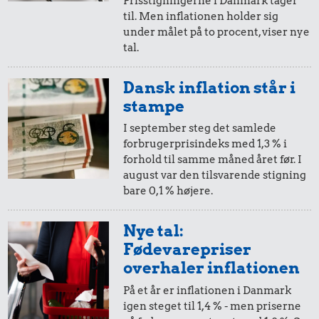
Prisstigningerne i Danmark tager
til. Men inflationen holder sig
i 2016
i dag
under målet på to procent, viser nye
tal.
10,-
=
12,-
Dansk inflation står i
i 2016
i dag
stampe
I september steg det samlede
forbrugerprisindeks med 1,3 % i
5,-
=
6,-
forhold til samme måned året før. I
august var den tilsvarende stigning
i 2016
i dag
bare 0,1 % højere.
2,-
=
2,-
Nye tal:
Fødevarepriser
i 2016
i dag
overhaler inflationen
På et år er inflationen i Danmark
1,-
=
1,-
igen steget til 1,4 % - men priserne