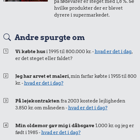
på fødevarer er steget med 1,8 %. Se
i 2016
i dag
hvilke produkter der er blevet
dyrere i supermarkedet.
50 øre
=
0,62,-
Andre spurgte om
i 2016
i dag
Vi købte hus
i 1995 til 800.000 kr. -
hvad er det i dag
,
er det steget eller faldet?
Jeg har arvet et maleri
, min farfar købte i 1955 til 800
kr. -
hvad er det i dag?
På lejekontrakten
fra 2003 kostede lejligheden
3.850 kr. om måneden -
hvad er det i dag?
Min oldemor gav mig i dåbsgave
1.000 kr. og jeg er
født i 1985 -
hvad er det i dag?