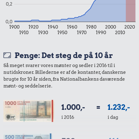
0,2
0,0
1900
1920
1940
1960
1980
2000
2020
1910
1930
1950
1970
1990
2010
Penge: Det steg de på 10 år
Så meget svarer vores mønter og sedler i 2016 til i
nutidskroner. Billederne er af de kontanter, danskerne
brugte for 10 år siden, fra Nationalbankens daværende
mønt- og seddelserie.
1.000,-
=
1.232,-
i 2016
i dag