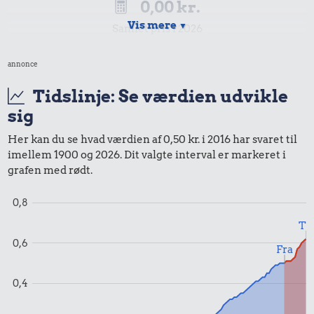
0,00 kr.
Vis mere
▼
Samlet pris i 2026
annonce
Udvalgte varer fra danskernes indkøbskurv gennem tiderne.
Priser i nutidskroner er estimeret af Oldmoney. Priser i
Tidslinje: Se værdien udvikle
datidskroner er på baggrund af forbrugerprisindekset fra
sig
Danmarks Statistik.
Her kan du se hvad værdien af 0,50 kr. i 2016 har svaret til
imellem 1900 og 2026. Dit valgte interval er markeret i
grafen med rødt.
0,8
Til
0,6
Fra
0,4