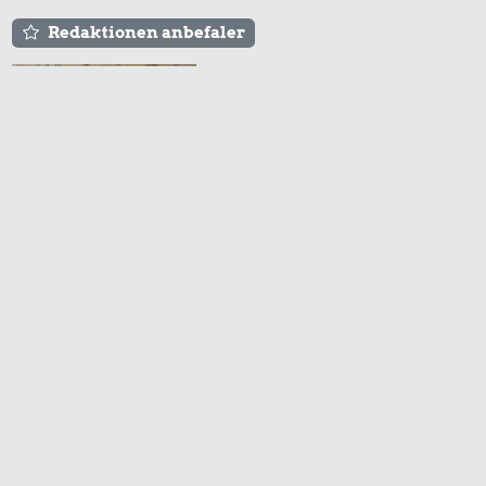
Redaktionen anbefaler
Agnes og Røde lejede
sig ind for 20 kr. -
hvad er det i dag?
Prisen på en tur i
biografen er steget på
få år