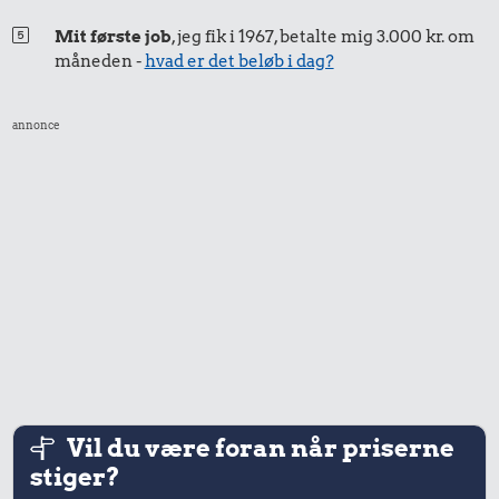
Mit første job
, jeg fik i 1967, betalte mig 3.000 kr. om
måneden -
hvad er det beløb i dag?
annonce
Vil du være foran når priserne
stiger?