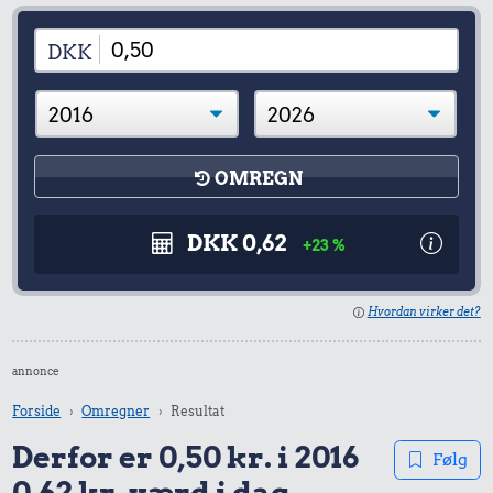
DKK
OMREGN
DKK 0,62
+23 %
Hvordan virker det?
annonce
Forside
Omregner
Resultat
Derfor er 0,50 kr. i 2016
Følg
0,62 kr. værd i dag