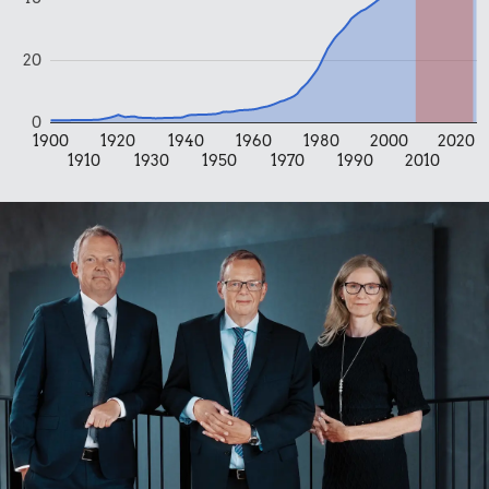
10 kr.
20
20 kr.
Agurk
15 kr.
1 kg havregryn
0
1 liter mælk
1900
1920
1940
1960
1980
2000
2020
1910
1930
1950
1970
1990
2010
1,00 kr.
Tyggegummi
46 kr.
Samlet pris i 2025
Udvalgte varer fra danskernes indkøbskurv gennem tiderne.