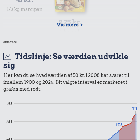
1/3 kg marcipan
9,25 kr.
Vis mere
▼
2 kg mel
annonce
50 kr.
Tidslinje: Se værdien udvikle
Samlet pris i 2008
sig
Her kan du se hvad værdien af 50 kr. i 2008 har svaret til
imellem 1900 og 2026. Dit valgte interval er markeret i
Priser i 2025
grafen med rødt.
80
Til
60
Fra
40