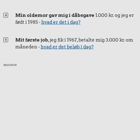
Min oldemor gav mig i dåbsgave
1.000 kr. og jeg er
født i 1985 -
hvad er det i dag?
Mit første job
, jeg fik i 1967, betalte mig 3.000 kr. om
måneden -
hvad er det beløb i dag?
annonce