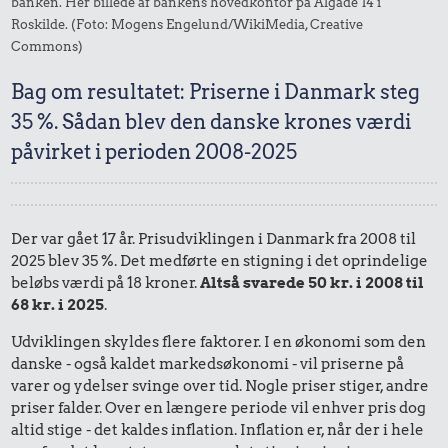
banken. Her billede af bankens hovedkontor på Algade 14 i
Roskilde. (Foto: Mogens Engelund/WikiMedia, Creative
Commons)
Bag om resultatet: Priserne i Danmark steg
35 %. Sådan blev den danske krones værdi
påvirket i perioden 2008-2025
Der var gået 17 år. Prisudviklingen i Danmark fra 2008 til
2025 blev 35 %. Det medførte en stigning i det oprindelige
beløbs værdi på 18 kroner.
Altså svarede 50 kr. i 2008 til
68 kr. i 2025
.
Udviklingen skyldes flere faktorer. I en økonomi som den
danske - også kaldet markedsøkonomi - vil priserne på
varer og ydelser svinge over tid. Nogle priser stiger, andre
priser falder. Over en længere periode vil enhver pris dog
altid stige - det kaldes inflation. Inflation er, når der i hele