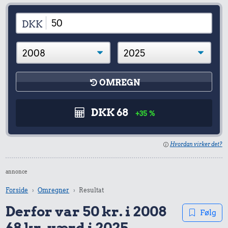
DKK
OMREGN
DKK 68
+35 %
Hvordan virker det?
annonce
Forside
Omregner
Resultat
Derfor var 50 kr. i 2008
Følg
68 kr. værd i 2025