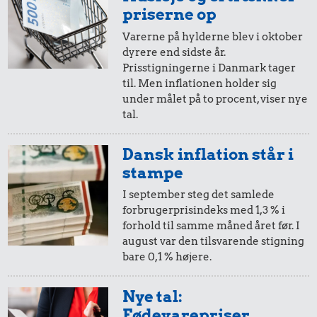
i 2008
i 2025
priserne op
Varerne på hylderne blev i oktober
dyrere end sidste år.
20,-
=
27,-
Prisstigningerne i Danmark tager
til. Men inflationen holder sig
i 2008
i 2025
under målet på to procent, viser nye
tal.
10,-
=
14,-
Dansk inflation står i
i 2008
i 2025
stampe
I september steg det samlede
forbrugerprisindeks med 1,3 % i
5,-
=
7,-
forhold til samme måned året før. I
august var den tilsvarende stigning
i 2008
i 2025
bare 0,1 % højere.
2,-
=
3,-
Nye tal:
Fødevarepriser