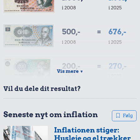
i 2008
i 2025
500,-
=
676,-
i 2008
i 2025
200,-
=
270,-
Vis mere
▼
i 2008
i 2025
Vil du dele dit resultat?
100,-
=
135,-
i 2008
i 2025
Seneste nyt om inflation
Følg
Inflationen stiger:
50,-
=
68,-
Husleje og el trækker