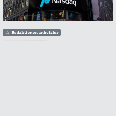
Redaktionen anbefaler
Agnes og Røde lejede
sig ind for 20 kr. -
hvad er det i dag?
Prisen på en tur i
biografen er steget på
få år