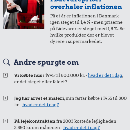
i 2008
i 2025
overhaler inflationen
På et år er inflationen i Danmark
1,-
=
1,-
igen steget til 1,4 % - men priserne
på fødevarer er steget med 1,8 %. Se
i 2008
i 2025
hvilke produkter der er blevet
dyrere i supermarkedet.
50 øre
=
0,68,-
Andre spurgte om
i 2008
i 2025
Vi købte hus
i 1995 til 800.000 kr. -
hvad er det i dag
,
er det steget eller faldet?
25 øre
=
0,34,-
i 2008
i 2025
Jeg har arvet et maleri
, min farfar købte i 1955 til 800
kr. -
hvad er det i dag?
På lejekontrakten
fra 2003 kostede lejligheden
3.850 kr. om måneden -
hvad er det i dag?