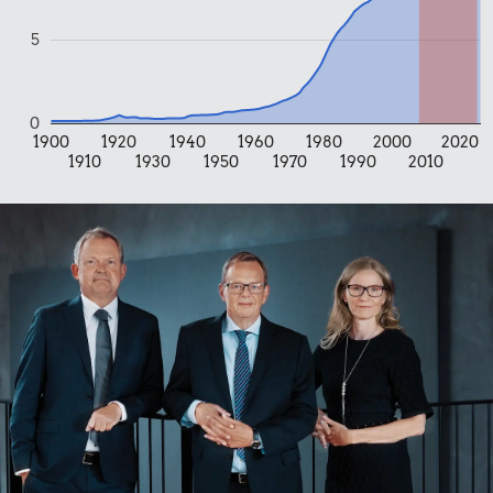
Banan
5
8,00 kr.
Samlet pris i 2025
0
1900
1920
1940
1960
1980
2000
2020
1910
1930
1950
1970
1990
2010
Udvalgte varer fra danskernes indkøbskurv gennem tiderne.
Priser i nutidskroner er estimeret af Oldmoney. Priser i
datidskroner er på baggrund af forbrugerprisindekset fra
Danmarks Statistik.