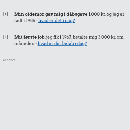
Min oldemor gav mig i dåbsgave
1.000 kr. og jeg er
født i 1985 -
hvad er det i dag?
Mit første job
, jeg fik i 1967, betalte mig 3.000 kr. om
måneden -
hvad er det beløb i dag?
annonce