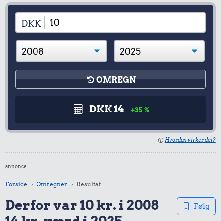
DKK
OMREGN
DKK 14
+35 %
Hvordan virker det?
annonce
Forside
Omregner
Resultat
Derfor var 10 kr. i 2008
Følg
14 kr. værd i 2025