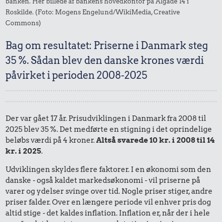
banken. Her billede af bankens hovedkontor på Algade 14 i
Roskilde. (Foto: Mogens Engelund/WikiMedia, Creative
Commons)
Bag om resultatet: Priserne i Danmark steg
35 %. Sådan blev den danske krones værdi
påvirket i perioden 2008-2025
Der var gået 17 år. Prisudviklingen i Danmark fra 2008 til
2025 blev 35 %. Det medførte en stigning i det oprindelige
beløbs værdi på 4 kroner.
Altså svarede 10 kr. i 2008 til 14
kr. i 2025
.
Udviklingen skyldes flere faktorer. I en økonomi som den
danske - også kaldet markedsøkonomi - vil priserne på
varer og ydelser svinge over tid. Nogle priser stiger, andre
priser falder. Over en længere periode vil enhver pris dog
altid stige - det kaldes inflation. Inflation er, når der i hele