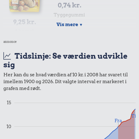
0,74 kr.
Tyggegummi
9,25 kr.
Vis mere
▼
2 kg mel
annonce
9,99 kr.
Tidslinje: Se værdien udvikle
Samlet pris i 2008
sig
Her kan du se hvad værdien af 10 kr. i 2008 har svaret til
imellem 1900 og 2026. Dit valgte interval er markeret i
Priser i 2025
grafen med rødt.
15
Til
Fra
1,00 kr.
10
7,00 kr.
Tyggegummi