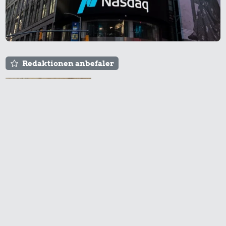
Redaktionen anbefaler
Agnes og Røde lejede
sig ind for 20 kr. -
hvad er det i dag?
Prisen på en tur i
biografen er steget på
få år