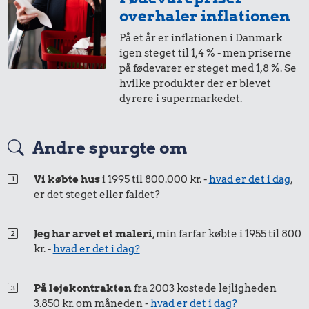
i 2008
i 2025
overhaler inflationen
På et år er inflationen i Danmark
1,-
=
1,-
igen steget til 1,4 % - men priserne
på fødevarer er steget med 1,8 %. Se
i 2008
i 2025
hvilke produkter der er blevet
dyrere i supermarkedet.
50 øre
=
0,68,-
Andre spurgte om
i 2008
i 2025
Vi købte hus
i 1995 til 800.000 kr. -
hvad er det i dag
,
er det steget eller faldet?
25 øre
=
0,34,-
i 2008
i 2025
Jeg har arvet et maleri
, min farfar købte i 1955 til 800
kr. -
hvad er det i dag?
På lejekontrakten
fra 2003 kostede lejligheden
3.850 kr. om måneden -
hvad er det i dag?