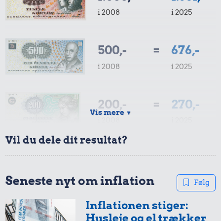
i 2008
i 2025
500,-
=
676,-
i 2008
i 2025
200,-
=
270,-
Vis mere
▼
i 2008
i 2025
Vil du dele dit resultat?
100,-
=
135,-
i 2008
i 2025
Seneste nyt om inflation
Følg
Inflationen stiger:
50,-
=
68,-
Husleje og el trækker