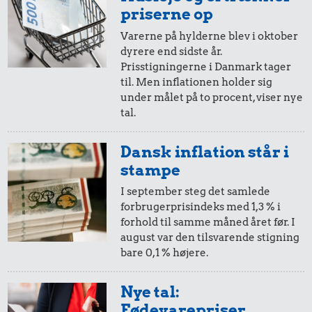
i 2008
i 2025
priserne op
Varerne på hylderne blev i oktober
dyrere end sidste år.
20,-
=
27,-
Prisstigningerne i Danmark tager
til. Men inflationen holder sig
i 2008
i 2025
under målet på to procent, viser nye
tal.
10,-
=
14,-
Dansk inflation står i
i 2008
i 2025
stampe
I september steg det samlede
forbrugerprisindeks med 1,3 % i
5,-
=
7,-
forhold til samme måned året før. I
august var den tilsvarende stigning
i 2008
i 2025
bare 0,1 % højere.
2,-
=
3,-
Nye tal:
Fødevarepriser