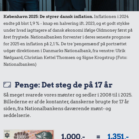
København 2025: De styrer dansk inflation.
Inflationen i 2024
endte på blot 1,9 % - knap en halvering ift. 2023, og et godt stykke
under hvad iagttagere af dansk økonomi ifølge Oldmoney først på
året frygtede. Nationalbanken forventer i deres seneste prognose
for 2025 en inflation på 2,1 %. De tre 'pengemænd' på portrættet
udgør direktionen i Danmarks Nationalbank, fra venstre: Ulrik
Nødgaard, Christian Kettel Thomsen og Signe Krogstrup (Foto:
Nationalbanken)
Penge: Det steg de på 17 år
Så meget svarede vores mønter og sedler i 2008 til i 2025.
Billederne er af de kontanter, danskerne brugte for 17 år
siden, fra Nationalbankens daværende mønt- og
seddelserie.
1.000,-
=
1.351,-