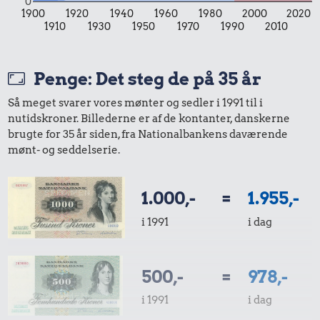
0
1900
1920
1940
1960
1980
2000
2020
1910
1930
1950
1970
1990
2010
Penge: Det steg de på 35 år
Så meget svarer vores mønter og sedler i 1991 til i
nutidskroner. Billederne er af de kontanter, danskerne
31 kr.
16 kr.
70 kr.
brugte for 35 år siden, fra Nationalbankens daværende
mønt- og seddelserie.
1/2 kg kaffe
Is
Snaps
1.000,-
=
1.955,-
i 1991
i dag
500,-
=
978,-
0,52 kr.
i 1991
i dag
4,67 kr.
Tyggegummi