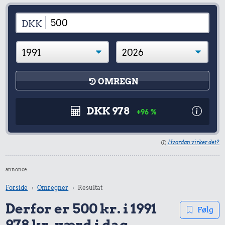
DKK
OMREGN
DKK 978
+96 %
Hvordan virker det?
annonce
Forside
Omregner
Resultat
Derfor er 500 kr. i 1991
Følg
978 kr. værd i dag