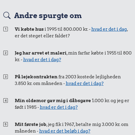
Tyggegummi
Avis
14 kr.
Andre spurgte om
1 liter mælk
Vi købte hus
i 1995 til 800.000 kr. -
hvad er det i dag
,
er det steget eller faldet?
Jeg har arvet et maleri
, min farfar købte i 1955 til 800
kr. -
hvad er det i dag?
På lejekontrakten
fra 2003 kostede lejligheden
18 kr.
49 kr.
3.850 kr. om måneden -
hvad er det i dag?
27 kr.
Franskbrød
Kylling
200 g
Min oldemor gav mig i dåbsgave
1.000 kr. og jeg er
chokolade
født i 1985 -
hvad er det i dag?
Mit første job
, jeg fik i 1967, betalte mig 3.000 kr. om
måneden -
hvad er det beløb i dag?