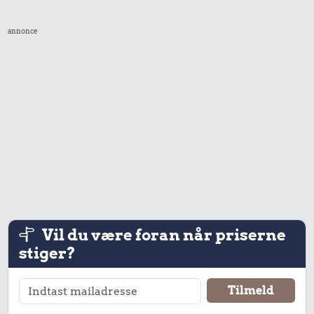
annonce
6,90 kr.
Banan
495 kr.
Samlet pris i 2026
Udvalgte varer fra danskernes indkøbskurv gennem tiderne.
Priser i nutidskroner er estimeret af Oldmoney. Priser i
datidskroner er på baggrund af forbrugerprisindekset fra
Danmarks Statistik.
Vil du være foran når priserne
stiger?