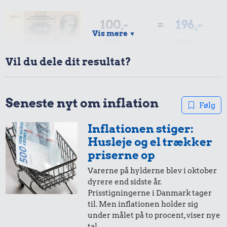
8,31 kr.
100 g
1 dåse suppe
100,-
=
196,-
flæskesvær
Vis mere
▼
i 1991
i dag
Vil du dele dit resultat?
50,-
=
98,-
166 kr.
i 1991
i dag
Seneste nyt om inflation
Følg
Togbillet,
49 kr.
Aarhus-
85 kr.
Inflationen stiger:
Biografbillet
København
20,-
=
39,-
Husleje og el trækker
10 liter benzin
i 1991
i dag
priserne op
Varerne på hylderne blev i oktober
499 kr.
dyrere end sidste år.
10,-
=
20,-
Samlet pris i 1991
Prisstigningerne i Danmark tager
til. Men inflationen holder sig
i 1991
i dag
under målet på to procent, viser nye
Priser i 2026
tal.