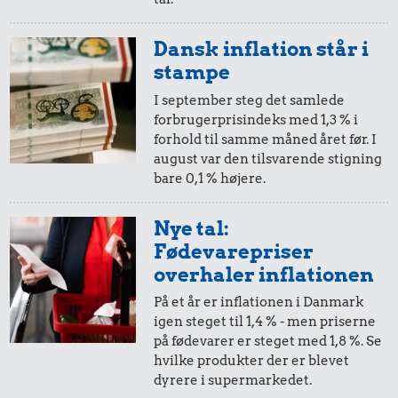
5,-
=
10,-
Dansk inflation står i
i 1991
i dag
stampe
315 kr.
I september steg det samlede
24 kr.
forbrugerprisindeks med 1,3 % i
Taxatur,
50 øre
=
0,98,-
forhold til samme måned året før. I
Røget sild
Hovedbanegården-
5,91 kr.
august var den tilsvarende stigning
i 1991
i dag
Lufthavnen
bare 0,1 % højere.
Æble
25 øre
=
0,49,-
Nye tal:
Fødevarepriser
i 1991
i dag
overhaler inflationen
På et år er inflationen i Danmark
igen steget til 1,4 % - men priserne
på fødevarer er steget med 1,8 %. Se
hvilke produkter der er blevet
0,99 kr.
34 kr.
dyrere i supermarkedet.