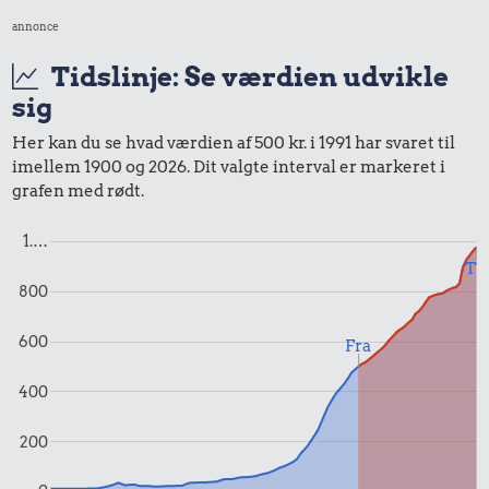
annonce
1 liter mælk
Tidslinje: Se værdien udvikle
sig
Her kan du se hvad værdien af 500 kr. i 1991 har svaret til
imellem 1900 og 2026. Dit valgte interval er markeret i
grafen med rødt.
1.…
9,34 kr.
Til
13 kr.
800
Franskbrød
Rugbrød
12 kr.
600
Fra
Husholdningssprit
400
200