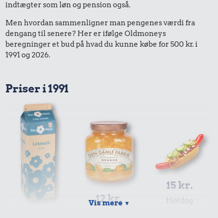
indtægter som løn og pension også.
Men hvordan sammenligner man pengenes værdi fra
dengang til senere? Her er ifølge Oldmoneys
beregninger et bud på hvad du kunne købe for 500 kr. i
1991 og 2026.
Priser i 1991
15 kr.
12 kr.
Hotdog
Vis mere
▼
Syltetøj
7,53 kr.