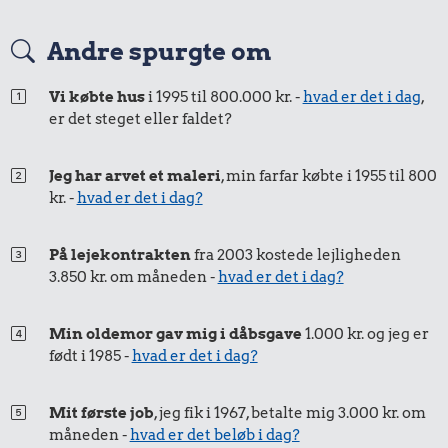
Andre spurgte om
Vi købte hus
i 1995 til 800.000 kr. -
hvad er det i dag
,
er det steget eller faldet?
Jeg har arvet et maleri
, min farfar købte i 1955 til 800
kr. -
hvad er det i dag?
På lejekontrakten
fra 2003 kostede lejligheden
3.850 kr. om måneden -
hvad er det i dag?
Min oldemor gav mig i dåbsgave
1.000 kr. og jeg er
født i 1985 -
hvad er det i dag?
Mit første job
, jeg fik i 1967, betalte mig 3.000 kr. om
måneden -
hvad er det beløb i dag?