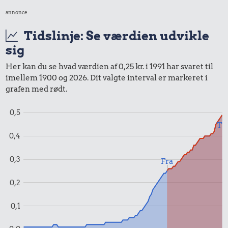
annonce
Udvalgte varer fra danskernes indkøbskurv gennem tiderne.
Priser i nutidskroner er estimeret af Oldmoney. Priser i
Tidslinje: Se værdien udvikle
datidskroner er på baggrund af forbrugerprisindekset fra
sig
Danmarks Statistik.
Her kan du se hvad værdien af 0,25 kr. i 1991 har svaret til
imellem 1900 og 2026. Dit valgte interval er markeret i
grafen med rødt.
0,5
Til
0,4
0,3
Fra
0,2
0,1