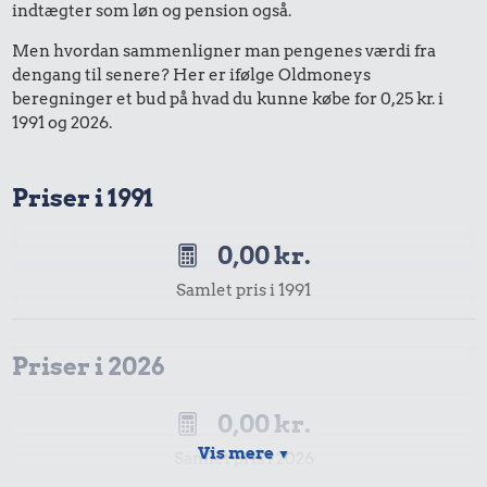
indtægter som løn og pension også.
Men hvordan sammenligner man pengenes værdi fra
dengang til senere? Her er ifølge Oldmoneys
beregninger et bud på hvad du kunne købe for 0,25 kr. i
1991 og 2026.
Priser i 1991
0,00 kr.
Samlet pris i 1991
Priser i 2026
0,00 kr.
Vis mere
▼
Samlet pris i 2026