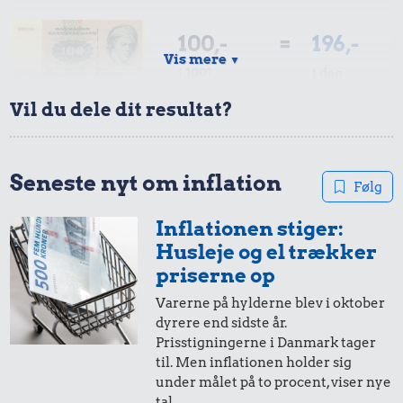
100,-
=
196,-
Vis mere
▼
i 1991
i dag
Vil du dele dit resultat?
50,-
=
98,-
i 1991
i dag
Seneste nyt om inflation
Følg
Inflationen stiger:
20,-
=
39,-
Husleje og el trækker
i 1991
i dag
priserne op
Varerne på hylderne blev i oktober
dyrere end sidste år.
10,-
=
20,-
Prisstigningerne i Danmark tager
til. Men inflationen holder sig
i 1991
i dag
under målet på to procent, viser nye
tal.