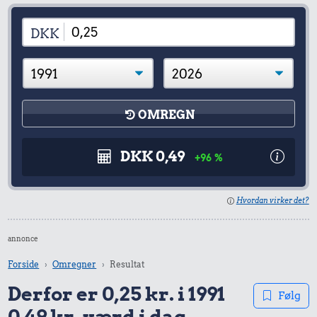
DKK
OMREGN
DKK 0,49
+96 %
Hvordan virker det?
annonce
Forside
Omregner
Resultat
Derfor er 0,25 kr. i 1991
Følg
0,49 kr. værd i dag