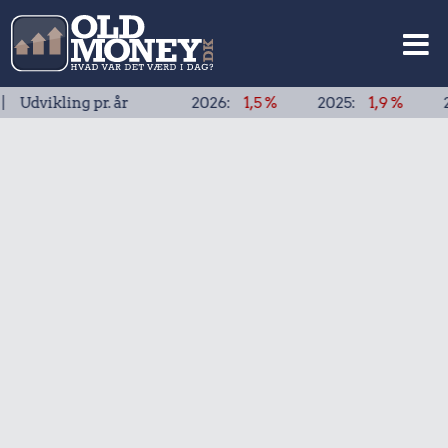
ling pr. år
2026:
1,5 %
2025:
1,9 %
2024:
1,9