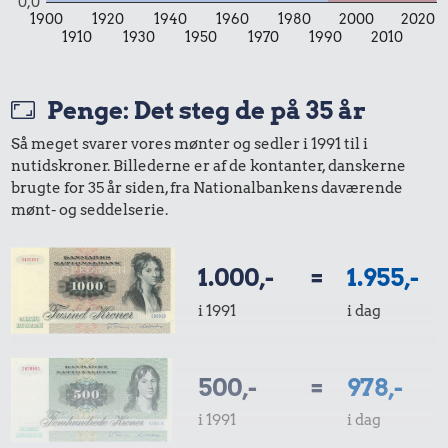
0,0
1900
1920
1940
1960
1980
2000
2020
1910
1930
1950
1970
1990
2010
Penge: Det steg de på 35 år
Så meget svarer vores mønter og sedler i 1991 til i
nutidskroner. Billederne er af de kontanter, danskerne
brugte for 35 år siden, fra Nationalbankens daværende
mønt- og seddelserie.
1.000,-
=
1.955,-
i 1991
i dag
500,-
=
978,-
i 1991
i dag