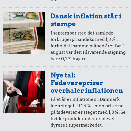
5,-
=
10,-
Dansk inflation står i
i 1991
i dag
stampe
I september steg det samlede
forbrugerprisindeks med 1,3 % i
50 øre
=
0,98,-
forhold til samme måned året før. I
august var den tilsvarende stigning
i 1991
i dag
bare 0,1 % højere.
25 øre
=
0,49,-
Nye tal:
Fødevarepriser
i 1991
i dag
overhaler inflationen
På et år er inflationen i Danmark
igen steget til 1,4 % - men priserne
på fødevarer er steget med 1,8 %. Se
hvilke produkter der er blevet
dyrere i supermarkedet.