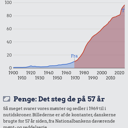
1,05 kr.
100
2,52 kr.
1,36 kr.
Agurk
Til
Syltetøj
80
Syltede
rødbeder
60
40
20
Fra
0,10 kr.
0
Tyggegummi
1900
1920
1940
1960
1980
2000
2020
1910
1930
1950
1970
1990
2010
9,92 kr.
Penge: Det steg de på 57 år
Samlet pris i 1969
Så meget svarer vores mønter og sedler i 1969 til i
nutidskroner. Billederne er af de kontanter, danskerne
Priser i 2026
brugte for 57 år siden, fra Nationalbankens daværende
mønt- og seddelserie.