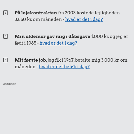
På lejekontrakten
fra 2003 kostede lejligheden
3.850 kr. om måneden -
hvad er det i dag?
Min oldemor gav mig i dåbsgave
1.000 kr. og jeg er
født i 1985 -
hvad er det i dag?
Mit første job
, jeg fik i 1967, betalte mig 3.000 kr. om
måneden -
hvad er det beløb i dag?
annonce