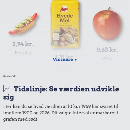
2,94 kr.
0,63 kr.
Hotdog
1,31 kr.
Æble
Vis mere
▼
2 kg mel
annonce
Tidslinje: Se værdien udvikle
sig
Her kan du se hvad værdien af 10 kr. i 1969 har svaret til
imellem 1900 og 2026. Dit valgte interval er markeret i
grafen med rødt.