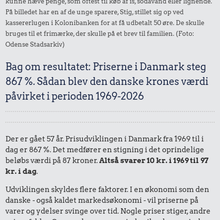
kunne hæve penge, som oftest til køb af is, sodavand eller lignende.
På billedet har en af de unge sparere, Stig, stillet sig op ved
kassererlugen i Kolonibanken for at få udbetalt 50 øre. De skulle
bruges til et frimærke, der skulle på et brev til familien. (Foto:
Odense Stadsarkiv)
Bag om resultatet: Priserne i Danmark steg
867 %. Sådan blev den danske krones værdi
påvirket i perioden 1969-2026
Der er gået 57 år. Prisudviklingen i Danmark fra 1969 til i
dag er 867 %. Det medfører en stigning i det oprindelige
beløbs værdi på 87 kroner.
Altså svarer 10 kr. i 1969 til 97
kr. i dag
.
Udviklingen skyldes flere faktorer. I en økonomi som den
danske - også kaldet markedsøkonomi - vil priserne på
varer og ydelser svinge over tid. Nogle priser stiger, andre