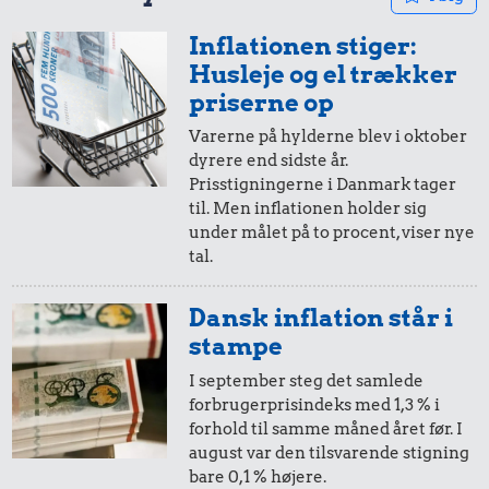
Inflationen stiger:
5,-
=
48,-
Husleje og el trækker
i 1969
i dag
priserne op
Varerne på hylderne blev i oktober
dyrere end sidste år.
10 øre
=
0,97,-
Prisstigningerne i Danmark tager
til. Men inflationen holder sig
i 1969
i dag
under målet på to procent, viser nye
tal.
5 øre
=
0,48,-
Dansk inflation står i
i 1969
i dag
stampe
I september steg det samlede
forbrugerprisindeks med 1,3 % i
forhold til samme måned året før. I
august var den tilsvarende stigning
bare 0,1 % højere.