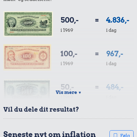
500,-
=
4.836,-
i 1969
i dag
0,99 kr.
6,90 kr.
Tyggegummi
Banan
100,-
=
967,-
i 1969
i dag
7,88 kr.
Samlet pris i 2026
50,-
=
484,-
Vis mere
▼
Udvalgte varer fra danskernes indkøbskurv gennem tiderne.
i 1969
i dag
Priser i nutidskroner er estimeret af Oldmoney. Priser i
Vil du dele dit resultat?
datidskroner er på baggrund af forbrugerprisindekset fra
Danmarks Statistik.
10,-
=
97,-
i 1969
i dag
Seneste nyt om inflation
Følg