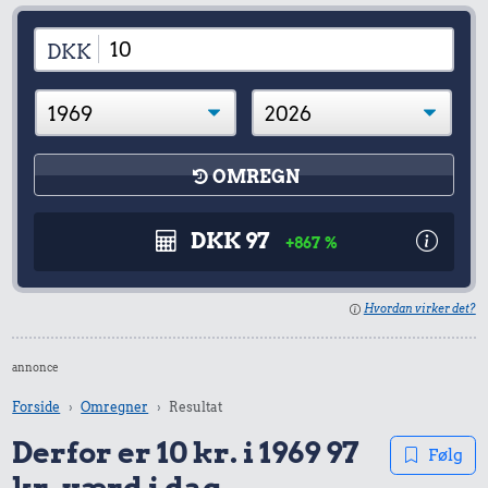
DKK
OMREGN
DKK 97
+867 %
Hvordan virker det?
annonce
Forside
Omregner
Resultat
Derfor er 10 kr. i 1969 97
Følg
kr. værd i dag