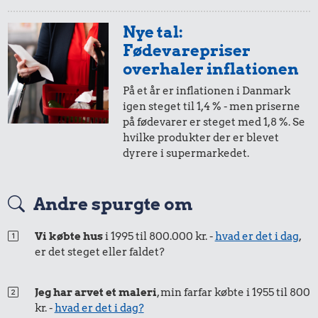
Nye tal:
Fødevarepriser
overhaler inflationen
På et år er inflationen i Danmark
igen steget til 1,4 % - men priserne
på fødevarer er steget med 1,8 %. Se
hvilke produkter der er blevet
dyrere i supermarkedet.
Andre spurgte om
Vi købte hus
i 1995 til 800.000 kr. -
hvad er det i dag
,
er det steget eller faldet?
Jeg har arvet et maleri
, min farfar købte i 1955 til 800
kr. -
hvad er det i dag?