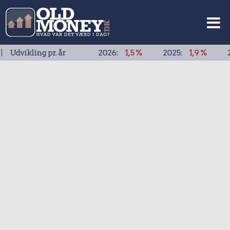
kling pr. år
2026:
1,5 %
2025:
1,9 %
2024:
1,