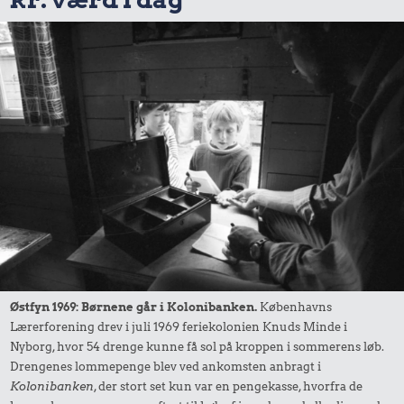
Østfyn 1969: Børnene går i Kolonibanken.
Københavns
Lærerforening drev i juli 1969 feriekolonien Knuds Minde i
Nyborg, hvor 54 drenge kunne få sol på kroppen i sommerens løb.
Drengenes lommepenge blev ved ankomsten anbragt i
Kolonibanken
, der stort set kun var en pengekasse, hvorfra de