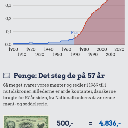
0,3
0,2
0,1
Fra
0,0
1900
1920
1940
1960
1980
2000
2020
1910
1930
1950
1970
1990
2010
Penge: Det steg de på 57 år
Så meget svarer vores mønter og sedler i 1969 til i
nutidskroner. Billederne er af de kontanter, danskerne
brugte for 57 år siden, fra Nationalbankens daværende
mønt- og seddelserie.
500,-
=
4.836,-