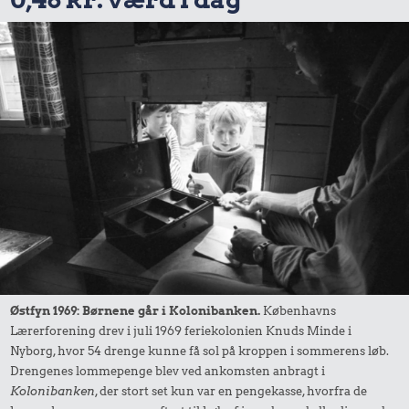
Østfyn 1969: Børnene går i Kolonibanken.
Københavns
Lærerforening drev i juli 1969 feriekolonien Knuds Minde i
Nyborg, hvor 54 drenge kunne få sol på kroppen i sommerens løb.
Drengenes lommepenge blev ved ankomsten anbragt i
Kolonibanken
, der stort set kun var en pengekasse, hvorfra de