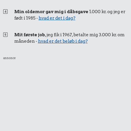
Min oldemor gav mig i dåbsgave
1.000 kr. og jeg er
født i 1985 -
hvad er det i dag?
Mit første job
, jeg fik i 1967, betalte mig 3.000 kr. om
måneden -
hvad er det beløb i dag?
annonce