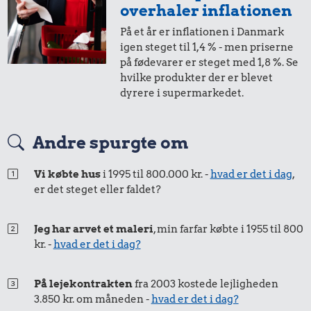
overhaler inflationen
På et år er inflationen i Danmark
igen steget til 1,4 % - men priserne
på fødevarer er steget med 1,8 %. Se
hvilke produkter der er blevet
dyrere i supermarkedet.
Andre spurgte om
Vi købte hus
i 1995 til 800.000 kr. -
hvad er det i dag
,
er det steget eller faldet?
Jeg har arvet et maleri
, min farfar købte i 1955 til 800
kr. -
hvad er det i dag?
På lejekontrakten
fra 2003 kostede lejligheden
3.850 kr. om måneden -
hvad er det i dag?