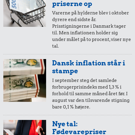
i 1969
i dag
priserne op
Varerne på hylderne blev i oktober
dyrere end sidste år.
10 øre
=
0,97,-
Prisstigningerne i Danmark tager
til. Men inflationen holder sig
i 1969
i dag
under målet på to procent, viser nye
tal.
5 øre
=
0,48,-
Dansk inflation står i
i 1969
i dag
stampe
I september steg det samlede
forbrugerprisindeks med 1,3 % i
forhold til samme måned året før. I
august var den tilsvarende stigning
bare 0,1 % højere.
Nye tal:
Fødevarepriser