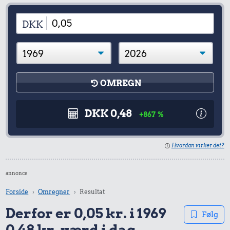
DKK
OMREGN
DKK 0,48
+867 %
Hvordan virker det?
annonce
Forside
Omregner
Resultat
Derfor er 0,05 kr. i 1969
Følg
0,48 kr. værd i dag