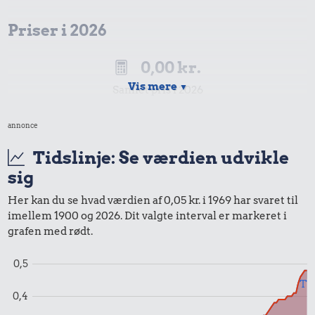
Priser i 2026
0,00 kr.
Vis mere
▼
Samlet pris i 2026
annonce
Udvalgte varer fra danskernes indkøbskurv gennem tiderne.
Priser i nutidskroner er estimeret af Oldmoney. Priser i
Tidslinje: Se værdien udvikle
datidskroner er på baggrund af forbrugerprisindekset fra
sig
Danmarks Statistik.
Her kan du se hvad værdien af 0,05 kr. i 1969 har svaret til
imellem 1900 og 2026. Dit valgte interval er markeret i
grafen med rødt.
0,5
Til
0,4