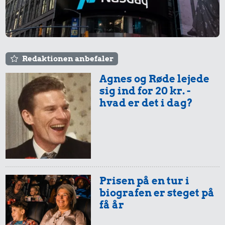
Redaktionen anbefaler
Agnes og Røde lejede
sig ind for 20 kr. -
hvad er det i dag?
Prisen på en tur i
biografen er steget på
få år