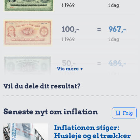
i 1969
i dag
100,-
=
967,-
i 1969
i dag
50,-
=
484,-
Vis mere
▼
i 1969
i dag
Vil du dele dit resultat?
10,-
=
97,-
i 1969
i dag
Seneste nyt om inflation
Følg
Inflationen stiger:
5,-
=
48,-
Husleje og el trækker