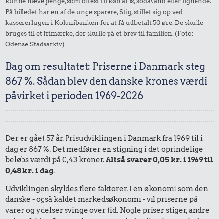
kunne hæve penge, som oftest til køb af is, sodavand eller lignende.
På billedet har en af de unge sparere, Stig, stillet sig op ved
kassererlugen i Kolonibanken for at få udbetalt 50 øre. De skulle
bruges til et frimærke, der skulle på et brev til familien. (Foto:
Odense Stadsarkiv)
Bag om resultatet: Priserne i Danmark steg
867 %. Sådan blev den danske krones værdi
påvirket i perioden 1969-2026
Der er gået 57 år. Prisudviklingen i Danmark fra 1969 til i
dag er 867 %. Det medfører en stigning i det oprindelige
beløbs værdi på 0,43 kroner.
Altså svarer 0,05 kr. i 1969 til
0,48 kr. i dag
.
Udviklingen skyldes flere faktorer. I en økonomi som den
danske - også kaldet markedsøkonomi - vil priserne på
varer og ydelser svinge over tid. Nogle priser stiger, andre