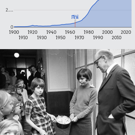
2.…
Til
Fra
0
1900
1920
1940
1960
1980
2000
2020
1910
1930
1950
1970
1990
2010
2,29 kr.
0,74 kr.
Hotdog
100 g
2,45 kr.
flæskesvær
Is
2,86 kr.
0,08 kr.