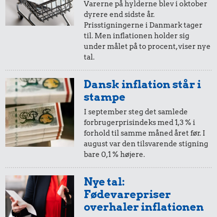
Pilsner
Varerne på hylderne blev i oktober
dyrere end sidste år.
10 øre
=
0,11,-
Prisstigningerne i Danmark tager
til. Men inflationen holder sig
i 1965
i 1966
under målet på to procent, viser nye
tal.
5 øre
=
0,05,-
Dansk inflation står i
2,86 kr.
4,09 kr.
i 1965
i 1966
stampe
1,96 kr.
Avis
Kylling
I september steg det samlede
Syltetøj
forbrugerprisindeks med 1,3 % i
forhold til samme måned året før. I
august var den tilsvarende stigning
bare 0,1 % højere.
Nye tal:
Fødevarepriser
overhaler inflationen