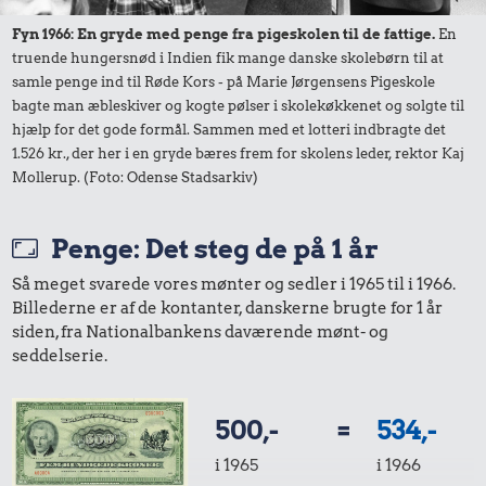
1/2 kg hakket
Tyggegummi
1,02 kr.
Fyn 1966: En gryde med penge fra pigeskolen til de fattige.
En
oksekød
truende hungersnød i Indien fik mange danske skolebørn til at
2 kg mel
samle penge ind til Røde Kors - på Marie Jørgensens Pigeskole
bagte man æbleskiver og kogte pølser i skolekøkkenet og solgte til
hjælp for det gode formål. Sammen med et lotteri indbragte det
1.526 kr., der her i en gryde bæres frem for skolens leder, rektor Kaj
Mollerup. (Foto: Odense Stadsarkiv)
51 kr.
Penge: Det steg de på 1 år
Flybillet,
2,05 kr.
København-
Så meget svarede vores mønter og sedler i 1965 til i 1966.
34 kr.
200 g smør
Mallorca
Billederne er af de kontanter, danskerne brugte for 1 år
Dæk
siden, fra Nationalbankens daværende mønt- og
seddelserie.
500,-
=
534,-
i 1965
i 1966