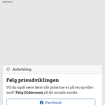
annonce
rødbeder
10 kg gas
356 kr.
Samlet pris i 1965
Priser i 1966
Anbefaling
Følg prisudviklingen
3,06 kr.
Vil du også være først når priserne er på vej op eller
2,19 kr.
ned?
Følg Oldmoney
på dit sociale medie
Avis
Rugbrød
5,24 kr.
Facebook