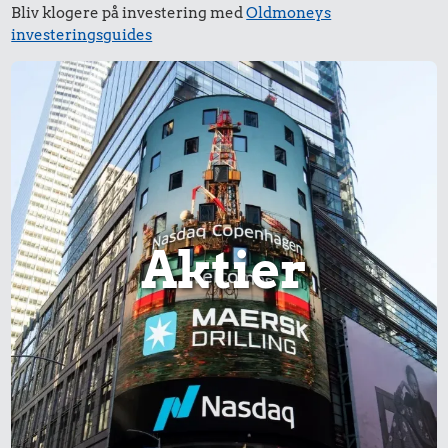
28 kr.
Bliv klogere på investering med
Oldmoneys
Togbillet,
investeringsguides
52 kr.
Aarhus-
Sko
København
2,62 kr.
Is
Aktier
3,93 kr.
1,35 kr.
12 kr.
100 g garn
1 kg sukker