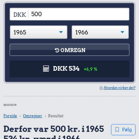
DKK
OMREGN
DKK 534
+6,9 %
Hvordan virker det?
annonce
Forside
Omregner
Resultat
Derfor var 500 kr. i 1965
Følg
534 kr. værd i 1966