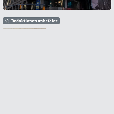
Snaps
Redaktionen anbefaler
Agnes og Røde lejede
sig ind for 20 kr. -
hvad er det i dag?
14 kr.
0,79 kr.
1,09 kr.
10 liter benzin
100 g
flæskesvær
2 kg mel
Prisen på en tur i
biografen er steget på
få år