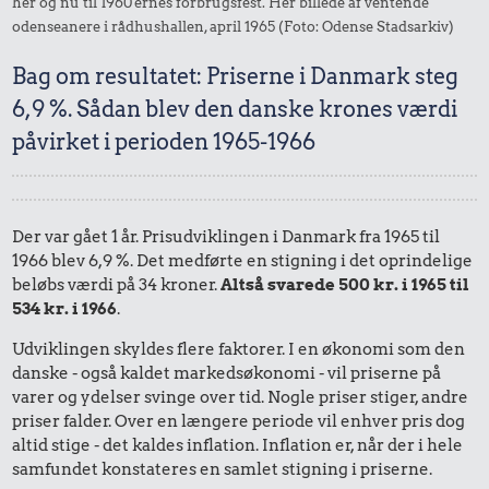
her og nu til 1960'ernes forbrugsfest. Her billede af ventende
odenseanere i rådhushallen, april 1965 (Foto: Odense Stadsarkiv)
Bag om resultatet: Priserne i Danmark steg
6,9 %. Sådan blev den danske krones værdi
påvirket i perioden 1965-1966
Der var gået 1 år. Prisudviklingen i Danmark fra 1965 til
1966 blev 6,9 %. Det medførte en stigning i det oprindelige
beløbs værdi på 34 kroner.
Altså svarede 500 kr. i 1965 til
534 kr. i 1966
.
Udviklingen skyldes flere faktorer. I en økonomi som den
danske - også kaldet markedsøkonomi - vil priserne på
varer og ydelser svinge over tid. Nogle priser stiger, andre
priser falder. Over en længere periode vil enhver pris dog
altid stige - det kaldes inflation. Inflation er, når der i hele
samfundet konstateres en samlet stigning i priserne.