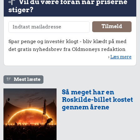
Vil du være foran når priserne
Bakke jordbær
København
Lufthavnen
stiger?
Spar penge og investér klogt - bliv klædt på med
det gratis nyhedsbrev fra Oldmoneys redaktion
›
Læs mere
4,50 kr.
1,47 kr.
1/3 kg marcipan
Mest læste
Franskbrød
Så meget har en
1,19 kr.
Roskilde-billet kostet
1 liter mælk
gennem årene