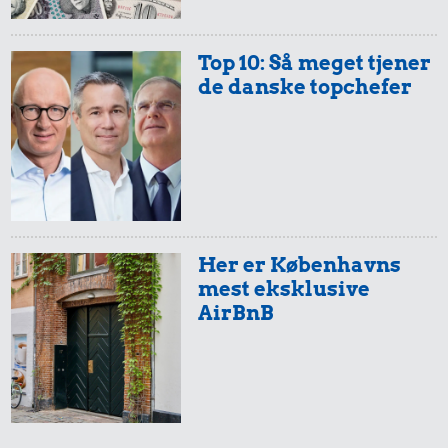
1/2 kg hakket
Lufthavnen
oksekød
1,27 kr.
Top 10: Så meget tjener
de danske topchefer
1 liter mælk
Her er Københavns
2,10 kr.
mest eksklusive
AirBnB
Røget sild
0,52 kr.
Æble
21 kr.
10 kg gas