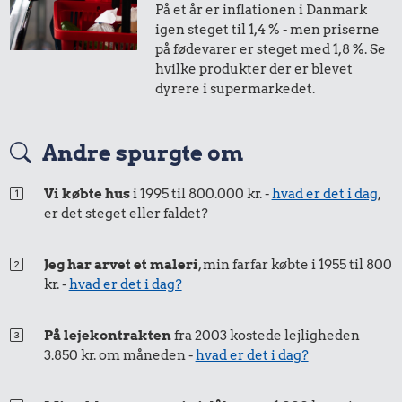
På et år er inflationen i Danmark
49 kr.
0,57 kr.
igen steget til 1,4 % - men priserne
Sko
på fødevarer er steget med 1,8 %. Se
Banan
hvilke produkter der er blevet
11 kr.
dyrere i supermarkedet.
Snaps
Andre spurgte om
Vi købte hus
i 1995 til 800.000 kr. -
hvad er det i dag
,
er det steget eller faldet?
Jeg har arvet et maleri
, min farfar købte i 1955 til 800
7,77 kr.
kr. -
hvad er det i dag?
24 kr.
Biografbillet
1,27 kr.
Strygejern
På lejekontrakten
fra 2003 kostede lejligheden
3.850 kr. om måneden -
hvad er det i dag?
1 kg sukker