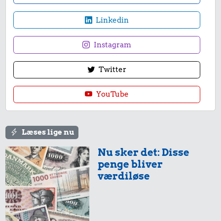
1/2 kg kaffe
Linkedin
Instagram
Twitter
4,81 kr.
0,09 kr.
2,45 kr.
1/3 kg marcipan
YouTube
Tyggegummi
Hotdog
Læses lige nu
Nu sker det: Disse
penge bliver
værdiløse
28 kr.
Taxatur,
3,06 kr.
Hovedbanegården-