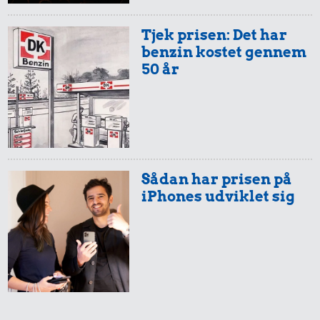
Tjek prisen: Det har
benzin kostet gennem
2,21 kr.
50 år
13 kr.
3,68 kr.
200 g
10 liter benzin
chokolade
100 g garn
Sådan har prisen på
iPhones udviklet sig
1,06 kr.
20 kr.
Syltede