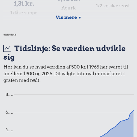
1,31 kr.
1/2 kg skæreost
Agurk
1 dåse suppe
Vis mere
▼
annonce
Tidslinje: Se værdien udvikle
sig
Her kan du se hvad værdien af 500 kr. i 1965 har svaret til
imellem 1900 og 2026. Dit valgte interval er markeret i
1,55 kr.
grafen med rødt.
10 karklude
8.…
26 kr.
1,84 kr.
Bukser
Husholdningssprit
6.…
4.…