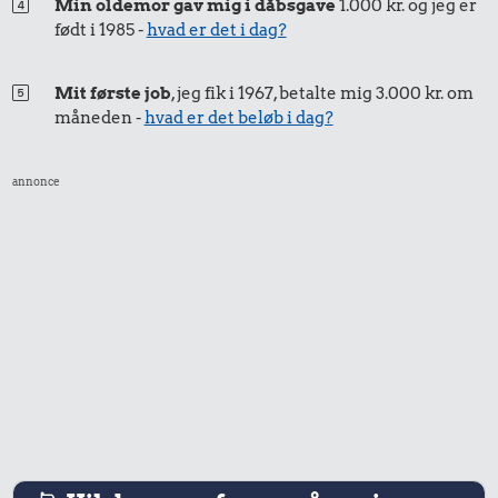
Min oldemor gav mig i dåbsgave
1.000 kr. og jeg er
født i 1985 -
hvad er det i dag?
Mit første job
, jeg fik i 1967, betalte mig 3.000 kr. om
måneden -
hvad er det beløb i dag?
annonce
1,55 kr.
1 kg kartofler
4,91 kr.
1,23 kr.
1/2 kg kaffe
Sodavand
26 kr.
26 kr.
Togbillet,
Taxatur,
2,62 kr.
Aarhus-
Hovedbanegården-