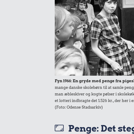
Fyn 1966: En gryde med penge fra pigesko
mange danske skolebørn til at samle penge
man æbleskiver og kogte pølser i skolekø
et lotteri indbragte det 1.526 kr., der her 
(Foto: Odense Stadsarkiv)
Penge: Det steg