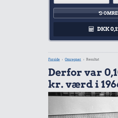
OMRE
DKK 0,1
Forside
Omregner
Resultat
Derfor var 0,10
kr. værd i 196