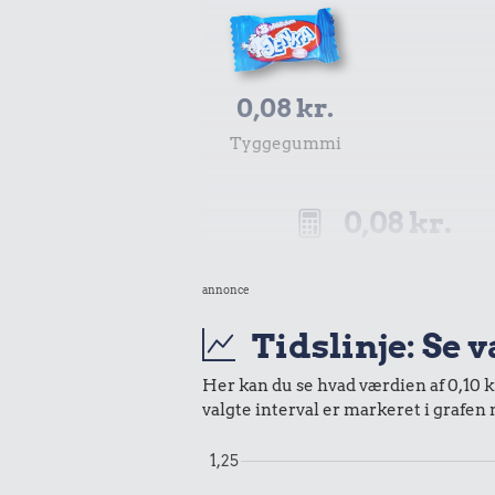
0,08 kr.
Tyggegummi
0,08 kr.
Samlet pris i 1965
annonce
Udvalgte varer fra danskernes indkøbs
Tidslinje: Se 
Oldmoney. Priser i datidskroner er på 
Her kan du se hvad værdien af 0,10 kr
valgte interval er markeret i grafen
1,25