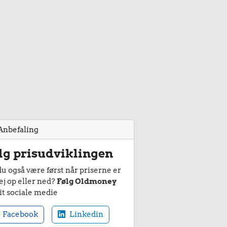
Anbefaling
lg prisudviklingen
du også være først når priserne er
ej op eller ned?
Følg Oldmoney
it sociale medie
Facebook
Linkedin