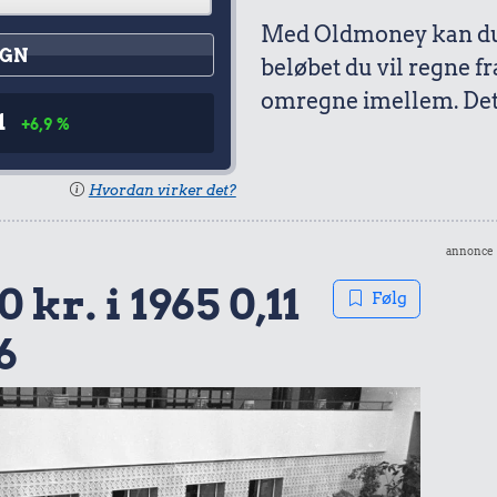
Med Oldmoney kan du 
GN
beløbet du vil regne fr
omregne imellem. Det 
1
+6,9 %
Hvordan virker det?
annonce
 kr. i 1965 0,11
Følg
6