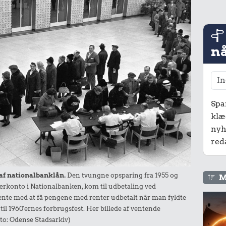
nå
Spa
klæ
nyh
red
 af nationalbanklån.
Den tvungne opsparing fra 1955 og
M
på særkonto i Nationalbanken, kom til udbetaling ved
nte med at få pengene med renter udbetalt når man fyldte
il 1960'ernes forbrugsfest. Her billede af ventende
oto: Odense Stadsarkiv)