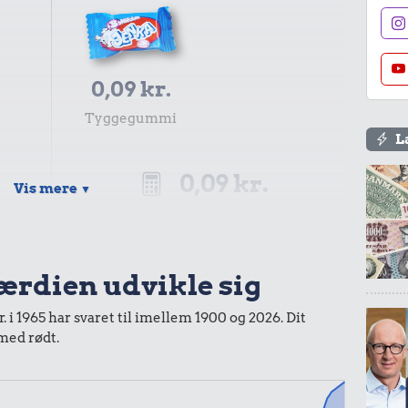
0,09 kr.
Tyggegummi
L
0,09 kr.
Vis mere
▼
Samlet pris i 1966
kurv gennem tiderne. Priser i nutidskroner er estimeret af
værdien udvikle sig
baggrund af forbrugerprisindekset fra Danmarks Statistik.
. i 1965 har svaret til imellem 1900 og 2026. Dit
 med rødt.