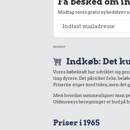
Få besked om in
Modtag vores gratis nyhedsbrev nå
annonce
Indkøb: Det ku
Vores købekraft har udviklet sig ge
ting dyrere. Det påvirker f.eks. belø
Priserne stiger med tiden, men det 
Men hvordan sammenligner man peng
Oldmoneys beregninger et bud på hvad
Priser i 1965