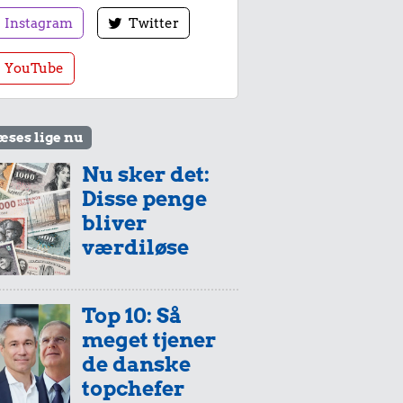
Instagram
Twitter
YouTube
æses lige nu
Nu sker det:
Disse penge
bliver
værdiløse
Top 10: Så
meget tjener
de danske
topchefer