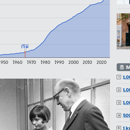
Til
Fra
1950
1960
1970
1980
1990
2000
2010
2020
M
1.0
1.0
1.0
500
1 k