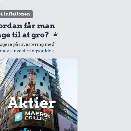
lå inflationen
ordan får man
ge til at gro?
logere på investering med
neys investeringsguides
Aktier