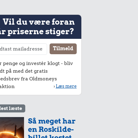
Vil du være foran
r priserne stiger?
r penge og investér klogt - bliv
dt på med det gratis
edsbrev fra Oldmoneys
aktion
›
Læs mere
est læste
Så meget har
en Roskilde-
billet kostet