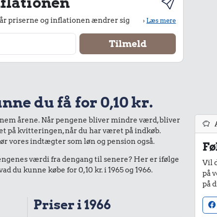
flationen
r priserne og inflationen ændrer sig
›
Læs mere
nne du få for 0,10 kr.
nnem årene. Når pengene bliver mindre værd, bliver
bet på kvitteringen, når du har været på indkøb.
gør vores indtægter som løn og pension også.
Fø
enes værdi fra dengang til senere? Her er ifølge
Vil 
 du kunne købe for 0,10 kr. i 1965 og 1966.
på v
på d
Priser i 1966