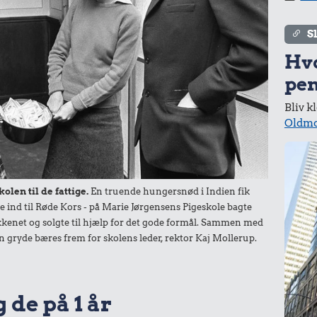
S
Hv
pen
Bliv k
Oldmo
len til de fattige.
En truende hungersnød i Indien fik
 ind til Røde Kors - på Marie Jørgensens Pigeskole bagte
kkenet og solgte til hjælp for det gode formål. Sammen med
i en gryde bæres frem for skolens leder, rektor Kaj Mollerup.
 de på 1 år