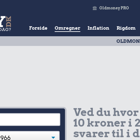
Oldmoney PRO
Forside
Omregner
Inflation
Rigdom
OLDMONEY PRISTAL
Ved du hvor
10 kroner i 
svarer til i 