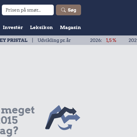
Søg
Investér
Leksikon
Magasin
| Udvikling pr. år
2026:
1,5 %
2025:
1,9 %
 meget
2015
dag?