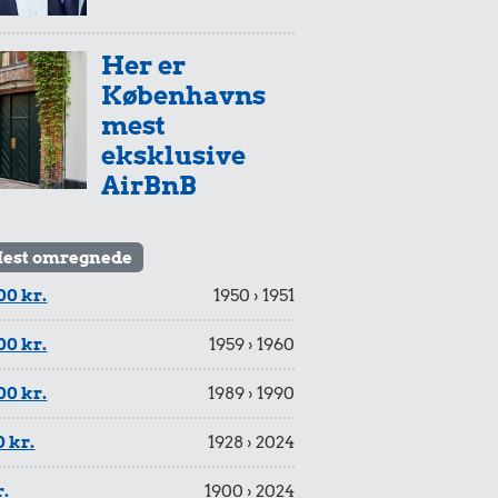
Her er
Københavns
mest
eksklusive
AirBnB
est omregnede
00 kr.
1950 › 1951
00 kr.
1959 › 1960
00 kr.
1989 › 1990
 kr.
1928 › 2024
r.
1900 › 2024