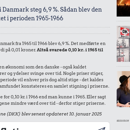
 i Danmark steg 6,9 %. Sådan blev den
et i perioden 1965-1966
Danmark fra 1965 til 1966 blev 6,9 %. Det medførte en
di på 0,01 kroner.
Altså svarede 0,10 kr. i 1965 til
I en økonomi som den danske - også kaldet
r og ydelser svinge over tid. Nogle priser stiger,
periode vil enhver pris dog altid stige - det kaldes
le samfundet konstateres en samlet stigning i priserne.
for 0,10 kr. i 1966 end man kunne i 1965. Eller sagt
ene mindre værd over tid - derfor stiger priserne.
ne (DKK) blev senest opdateret 10. januar 2025
annonce