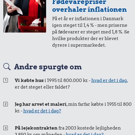
Fødevarepriser
overhaler inflationen
På et år er inflationen i Danmark
igen steget til 1,4 % - men priserne
på fødevarer er steget med 1,8 %. Se
hvilke produkter der er blevet
dyrere i supermarkedet.
Andre spurgte om
Vi købte hus
i 1995 til 800.000 kr. -
hvad er det i dag
,
er det steget eller faldet?
Jeg har arvet et maleri
, min farfar købte i 1955 til 800
kr. -
hvad er det i dag?
På lejekontrakten
fra 2003 kostede lejligheden
3.850 kr. om måneden -
hvad er det i dag?