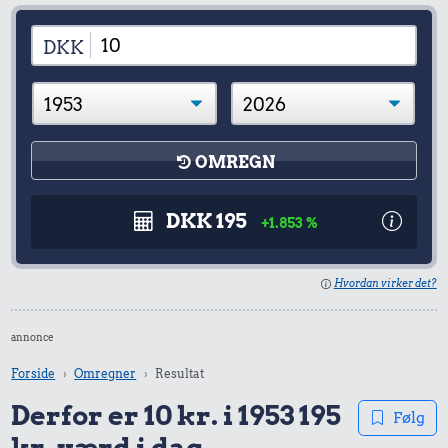
DKK
OMREGN
DKK 195
+1.853 %
Hvordan virker det?
annonce
Forside
Omregner
Resultat
Derfor er 10 kr. i 1953 195
Følg
kr. værd i dag