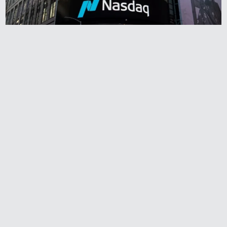
Redaktionen anbefaler
Agnes og Røde lejede
sig ind for 20 kr. -
hvad er det i dag?
Prisen på en tur i
biografen er steget på
få år