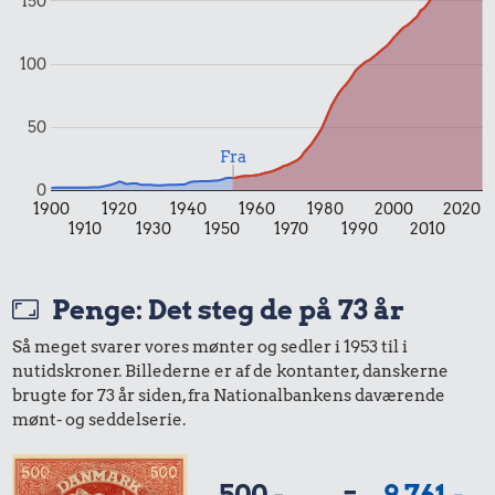
0,65 kr.
150
Æble
2 kg mel
100
9,88 kr.
50
Samlet pris i 1953
Fra
0
1900
1920
1940
1960
1980
2000
2020
Priser i 2026
1910
1930
1950
1970
1990
2010
Penge: Det steg de på 73 år
Så meget svarer vores mønter og sedler i 1953 til i
nutidskroner. Billederne er af de kontanter, danskerne
brugte for 73 år siden, fra Nationalbankens daværende
0,99 kr.
mønt- og seddelserie.
8,87 kr.
Tyggegummi
100 g
500,-
=
9.761,-