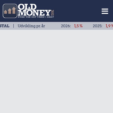
dvikling pr. år
2026:
1,5 %
2025:
1,9 %
202