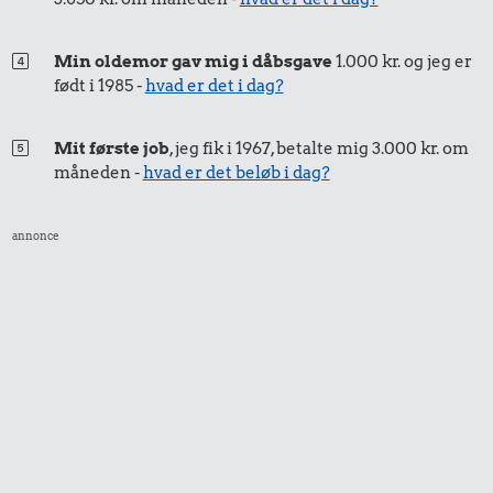
Min oldemor gav mig i dåbsgave
1.000 kr. og jeg er
født i 1985 -
hvad er det i dag?
Mit første job
, jeg fik i 1967, betalte mig 3.000 kr. om
måneden -
hvad er det beløb i dag?
annonce