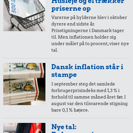
Husleje og el trækker
i 1953
i dag
priserne op
Varerne på hylderne blev i oktober
dyrere end sidste år.
10 øre
=
2,-
Prisstigningerne i Danmark tager
til. Men inflationen holder sig
i 1953
i dag
under målet på to procent, viser nye
tal.
5 øre
=
0,98,-
Dansk inflation står i
i 1953
i dag
stampe
I september steg det samlede
forbrugerprisindeks med 1,3 % i
forhold til samme måned året før. I
august var den tilsvarende stigning
bare 0,1 % højere.
Nye tal: