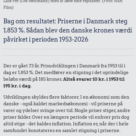
Lille Per (Ole Neumann) med at læse sine replikker. (Foto: ASA
Film)
Bag om resultatet: Priserne i Danmark steg
1.853 %. Sådan blev den danske krones værdi
påvirket i perioden 1953-2026
Der er gået 73 år. Prisudviklingen i Danmark fra 1953 til i
dag er 1.853 %. Det medfører en stigning i det oprindelige
beløbs værdi på 185 kroner.
Altså svarer 10 kr. i 1953 til
195 kr. i dag
.
Udviklingen skyldes flere faktorer. I en økonomi som den
danske - også kaldet markedsøkonomi - vil priserne på
varer og ydelser svinge over tid. Nogle priser stiger, andre
priser falder. Over en længere periode vil enhver pris dog
altid stige - det kaldes inflation. Inflation er, når der i hele
samfundet konstateres en samlet stigning i priserne.