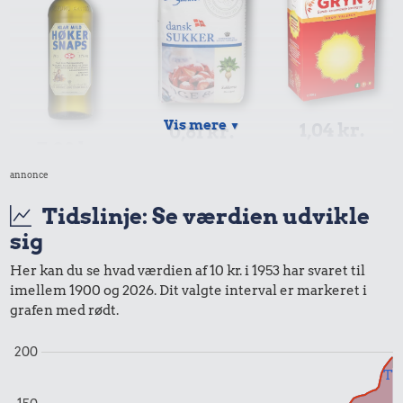
Vis mere
▼
1,04 kr.
0,81 kr.
7,02 kr.
1 kg havregryn
1 kg sukker
annonce
Snaps
Tidslinje: Se værdien udvikle
sig
Her kan du se hvad værdien af 10 kr. i 1953 har svaret til
imellem 1900 og 2026. Dit valgte interval er markeret i
grafen med rødt.
0,05 kr.
200
Til
0,31 kr.
Tyggegummi