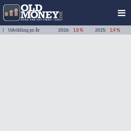
kling pr. år
2026:
1,5 %
2025:
1,9 %
2024:
1,