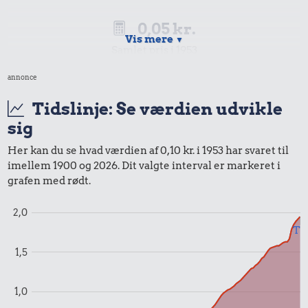
0,05 kr.
Vis mere
▼
Samlet pris i 1953
annonce
Priser i 2026
Tidslinje: Se værdien udvikle
sig
0,00 kr.
Her kan du se hvad værdien af 0,10 kr. i 1953 har svaret til
Samlet pris i 2026
imellem 1900 og 2026. Dit valgte interval er markeret i
grafen med rødt.
Udvalgte varer fra danskernes indkøbskurv gennem tiderne.
Priser i nutidskroner er estimeret af Oldmoney. Priser i
2,0
datidskroner er på baggrund af forbrugerprisindekset fra
Til
Danmarks Statistik.
1,5
1,0