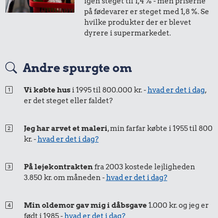
igen steget til 1,4 % - men priserne
på fødevarer er steget med 1,8 %. Se
hvilke produkter der er blevet
dyrere i supermarkedet.
Andre spurgte om
Vi købte hus
i 1995 til 800.000 kr. -
hvad er det i dag
,
er det steget eller faldet?
Jeg har arvet et maleri
, min farfar købte i 1955 til 800
kr. -
hvad er det i dag?
På lejekontrakten
fra 2003 kostede lejligheden
3.850 kr. om måneden -
hvad er det i dag?
Min oldemor gav mig i dåbsgave
1.000 kr. og jeg er
født i 1985 -
hvad er det i dag?