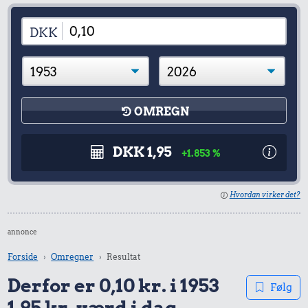
DKK
OMREGN
DKK 1,95
+1.853 %
Hvordan virker det?
annonce
Forside
Omregner
Resultat
Derfor er 0,10 kr. i 1953
Følg
1,95 kr. værd i dag