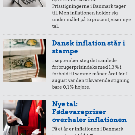
10 øre
=
2,-
Prisstigningerne i Danmark tager
til. Men inflationen holder sig
i 1953
i dag
under målet på to procent, viser nye
tal.
5 øre
=
0,98,-
Dansk inflation står i
i 1953
i dag
stampe
I september steg det samlede
forbrugerprisindeks med 1,3 % i
forhold til samme måned året før. I
august var den tilsvarende stigning
bare 0,1 % højere.
Nye tal:
Fødevarepriser
overhaler inflationen
På et år er inflationen i Danmark