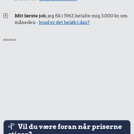
Mit første job
, jeg fik i 1967, betalte mig 3.000 kr. om
måneden -
hvad er det beløb i dag?
annonce
Vil du være foran når priserne