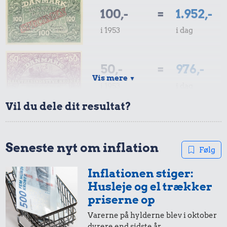
100,-
=
1.952,-
i 1953
i dag
50,-
=
976,-
Vis mere
▼
i 1953
i dag
Vil du dele dit resultat?
10,-
=
195,-
i 1953
i dag
Seneste nyt om inflation
Følg
Inflationen stiger:
5,-
=
98,-
Husleje og el trækker
i 1953
i dag
priserne op
Varerne på hylderne blev i oktober
dyrere end sidste år.