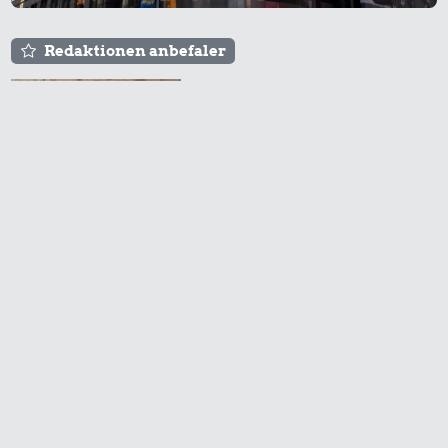
Redaktionen anbefaler
Agnes og Røde lejede
sig ind for 20 kr. -
hvad er det i dag?
Prisen på en tur i
biografen er steget på
få år