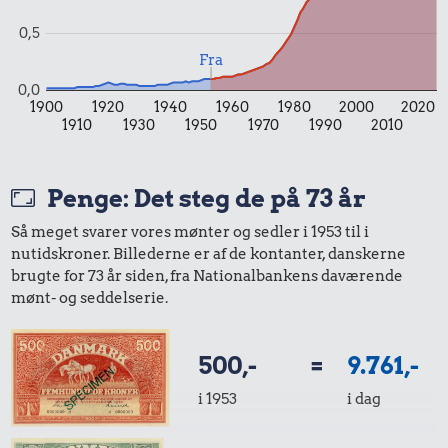
0,5
Fra
0,0
1900
1920
1940
1960
1980
2000
2020
1910
1930
1950
1970
1990
2010
Penge: Det steg de på 73 år
Så meget svarer vores mønter og sedler i 1953 til i
nutidskroner. Billederne er af de kontanter, danskerne
brugte for 73 år siden, fra Nationalbankens daværende
mønt- og seddelserie.
500,-
=
9.761,-
i 1953
i dag