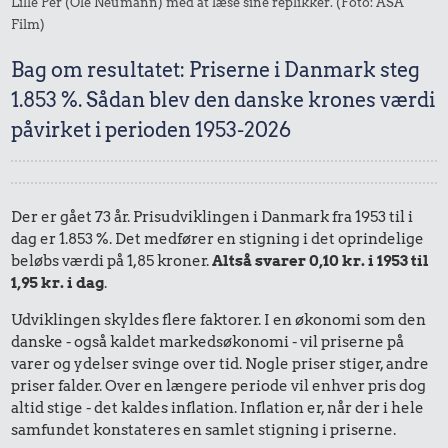
Lille Per (Ole Neumann) med at læse sine replikker. (Foto: ASA
Film)
Bag om resultatet: Priserne i Danmark steg
1.853 %. Sådan blev den danske krones værdi
påvirket i perioden 1953-2026
Der er gået 73 år. Prisudviklingen i Danmark fra 1953 til i
dag er 1.853 %. Det medfører en stigning i det oprindelige
beløbs værdi på 1,85 kroner.
Altså svarer 0,10 kr. i 1953 til
1,95 kr. i dag
.
Udviklingen skyldes flere faktorer. I en økonomi som den
danske - også kaldet markedsøkonomi - vil priserne på
varer og ydelser svinge over tid. Nogle priser stiger, andre
priser falder. Over en længere periode vil enhver pris dog
altid stige - det kaldes inflation. Inflation er, når der i hele
samfundet konstateres en samlet stigning i priserne.