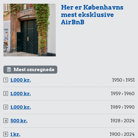
Her er Københavns
mest eksklusive
AirBnB
Mest omregnede
1.000 kr.
1950 › 1951
1.000 kr.
1959 › 1960
1.000 kr.
1989 › 1990
500 kr.
1928 › 2024
1 kr.
1900 › 2024