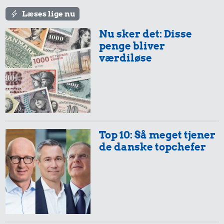
Læses lige nu
Nu sker det: Disse
penge bliver
værdiløse
Top 10: Så meget tjener
de danske topchefer