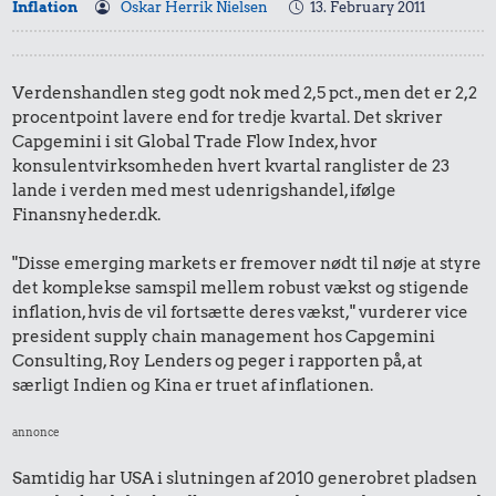
Inflation
Oskar Herrik Nielsen
13. February 2011
Verdenshandlen steg godt nok med 2,5 pct., men det er 2,2
procentpoint lavere end for tredje kvartal. Det skriver
Capgemini i sit Global Trade Flow Index, hvor
konsulentvirksomheden hvert kvartal ranglister de 23
lande i verden med mest udenrigshandel, ifølge
Finansnyheder.dk.
"Disse emerging markets er fremover nødt til nøje at styre
det komplekse samspil mellem robust vækst og stigende
inflation, hvis de vil fortsætte deres vækst," vurderer vice
president supply chain management hos Capgemini
Consulting, Roy Lenders og peger i rapporten på, at
særligt Indien og Kina er truet af inflationen.
annonce
Samtidig har USA i slutningen af 2010 generobret pladsen