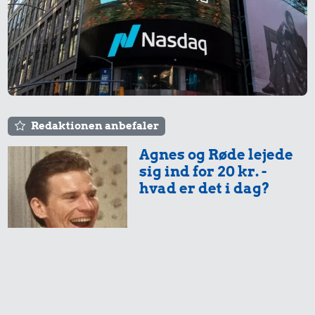
Redaktionen anbefaler
Agnes og Røde lejede
sig ind for 20 kr. -
hvad er det i dag?
Prisen på en tur i
biografen er steget på