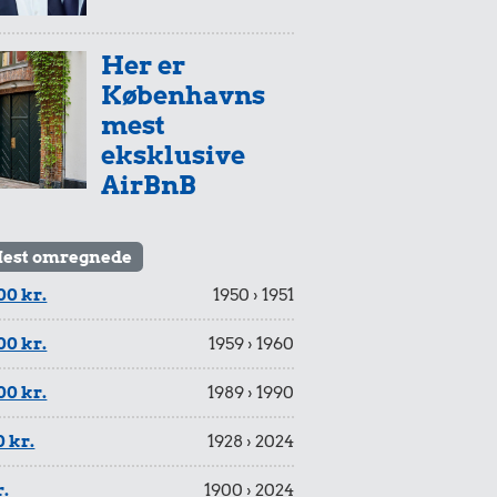
Her er
Københavns
mest
eksklusive
AirBnB
est omregnede
00 kr.
1950 › 1951
00 kr.
1959 › 1960
00 kr.
1989 › 1990
 kr.
1928 › 2024
r.
1900 › 2024