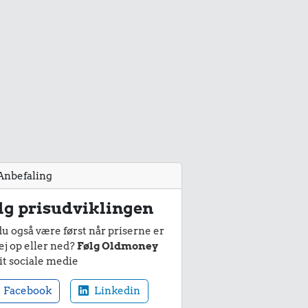
Anbefaling
lg prisudviklingen
du også være først når priserne er
ej op eller ned?
Følg Oldmoney
it sociale medie
Facebook
Linkedin