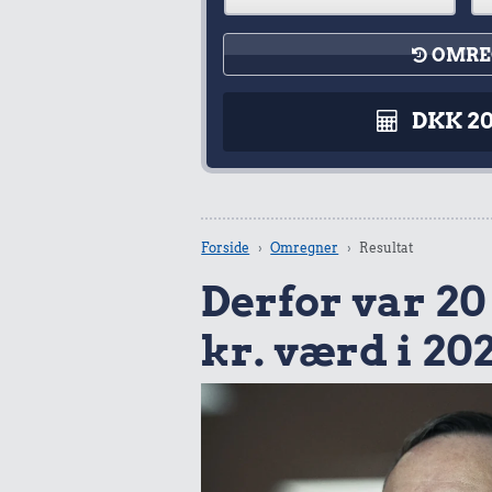
OMRE
DKK 2
Forside
Omregner
Resultat
Derfor var 20 
kr. værd i 20