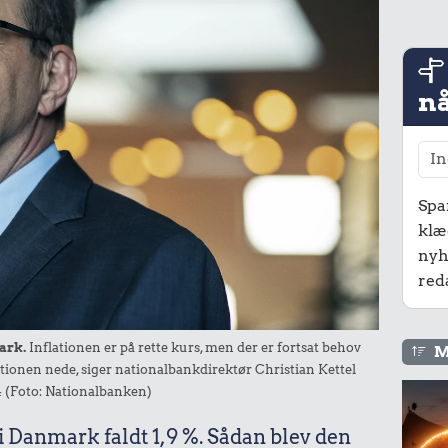
nå
Spa
klæ
nyh
red
ark.
Inflationen er på rette kurs, men der er fortsat behov
M
ationen nede, siger nationalbankdirektør Christian Kettel
 (Foto: Nationalbanken)
 i Danmark faldt 1,9 %. Sådan blev den