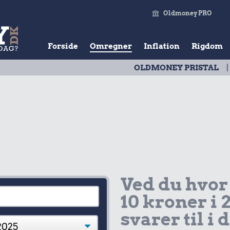
Oldmoney PRO
Forside
Omregner
Inflation
Rigdom
OLDMONEY PRISTAL
| Udvikli
Ved du hvor
10 kroner i 
svarer til i 