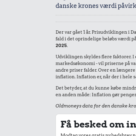
danske krones værdi påvirk
Der var gået 1 år. Prisudviklingen i D
fald i det oprindelige beløbs værdi p
2025
.
Udviklingen skyldes flere faktorer. 
markedsøkonomi - vil priserne på vare
andre priser falder. Over en længere 
inflation. Inflation er, når der i he
Det betyder, at du kunne købe mindre 
en anden måde: Inflation gør pengene
Oldmoneys data for den danske kro
Få besked om in
Modtag vores gratis nyhedsbrev nå