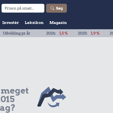
Søg
Investér
Leksikon
Magasin
ng pr. år
2026:
1,5 %
2025:
1,9 %
2024:
1,9 %
 meget
2015
dag?