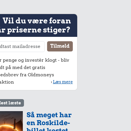
Vil du være foran
r priserne stiger?
r penge og investér klogt - bliv
dt på med det gratis
edsbrev fra Oldmoneys
aktion
›
Læs mere
est læste
Så meget har
en Roskilde-
billet kostet