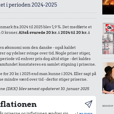
et i perioden 2024-2025
anmark fra 2024 til 2025 blev 1,9 %. Det medførte et
å 0 kroner.
Altså svarede 20 kr. i 2024 til 20 kr. i
I en økonomi som den danske - også kaldet
r og ydelser svinge over tid. Nogle priser stiger,
periode vil enhver pris dog altid stige - det kaldes
le samfundet konstateres en samlet stigning i priserne.
for 20 kr. i 2025 end man kunne i 2024. Eller sagt på
 mindre værd over tid - derfor stiger priserne.
ne (DKK) blev senest opdateret 10. januar 2025
flationen
annonce
r priserne og inflationen ændrer sig
›
Læs mere