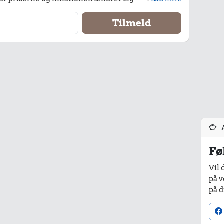
Fø
Vil 
på v
på d