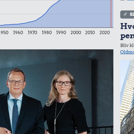
S
Hv
1950
1960
1970
1980
1990
2000
2010
2020
pen
Bliv k
Oldmo