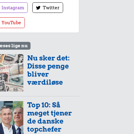
Instagram
Twitter
YouTube
æses lige nu
Nu sker det:
Disse penge
bliver
værdiløse
Top 10: Så
meget tjener
de danske
topchefer