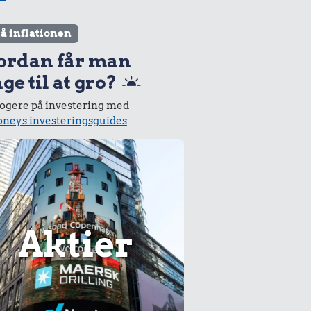
lå inflationen
ordan får man
ge til at gro?
logere på investering med
neys investeringsguides
Aktier