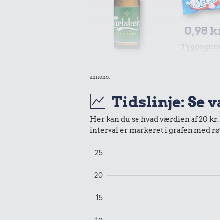
0,98 k
Tyggegu
18 kr.
annonce
Pilsner
Tidslinje: Se 
19 kr.
Her kan du se hvad værdien af 20 kr. 
interval er markeret i grafen med rø
Samlet pris i 2024
25
Udvalgte varer fra danskernes indkøbs
Oldmoney. Priser i datidskroner er på 
20
15