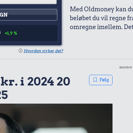
Med Oldmoney kan du 
GN
beløbet du vil regne fr
omregne imellem. Det 
0
+1,9 %
Hvordan virker det?
annonce
kr. i 2024 20
Følg
25