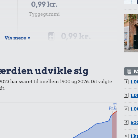
0,99 kr.
Tyggegummi
0,99 kr.
Vis mere
▼
Samlet pris i 2026
kurv gennem tiderne. Priser i nutidskroner er estimeret af
værdien udvikle sig
baggrund af forbrugerprisindekset fra Danmarks Statistik.
M
 2023 har svaret til imellem 1900 og 2026. Dit valgte
1.0
dt.
1.0
Til
Fra
1.0
500
1 k