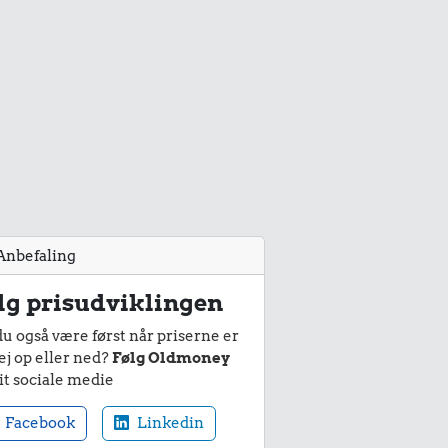
Anbefaling
lg prisudviklingen
du også være først når priserne er
ej op eller ned?
Følg Oldmoney
it sociale medie
Facebook
Linkedin