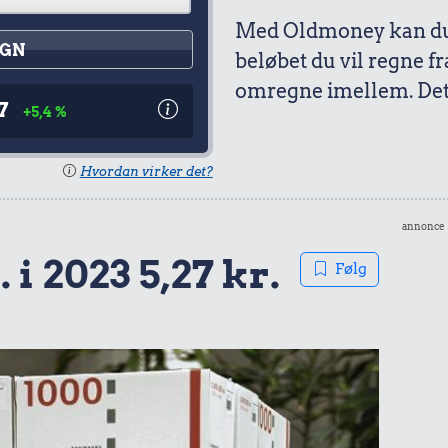
Med Oldmoney kan du 
GN
beløbet du vil regne fr
omregne imellem. Det 
7
+5,4 %
Hvordan virker det?
annonce
 i 2023 5,27 kr.
Følg