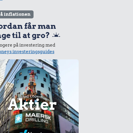
lå inflationen
ordan får man
ge til at gro?
logere på investering med
neys investeringsguides
Aktier