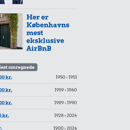
Her er
Københavns
mest
eksklusive
AirBnB
est omregnede
00 kr.
1950 › 1951
00 kr.
1959 › 1960
00 kr.
1989 › 1990
 kr.
1928 › 2024
r.
1900 › 2024