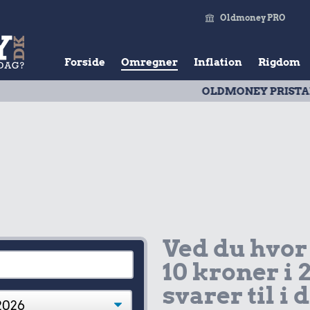
Oldmoney PRO
Forside
Omregner
Inflation
Rigdom
OLDMONEY PRISTAL
| Udv
Ved du hvor
10 kroner i 
svarer til i 