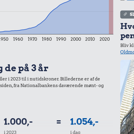
S
Hv
pen
1950
1960
1970
1980
1990
2000
2010
2020
Bliv k
Oldmo
g de på 3 år
r i 2023 til i nutidskroner. Billederne er af de
r siden, fra Nationalbankens daværende mønt- og
1.000,-
=
1.054,-
i 2023
i dag