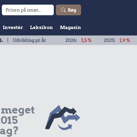
Søg
Investér
Leksikon
Magasin
ikling pr. år
2026:
1,5 %
2025:
1,9 %
2024:
 meget
2015
dag?