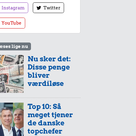
Instagram
Twitter
YouTube
æses lige nu
Nu sker det:
Disse penge
bliver
værdiløse
Top 10: Så
meget tjener
de danske
topchefer