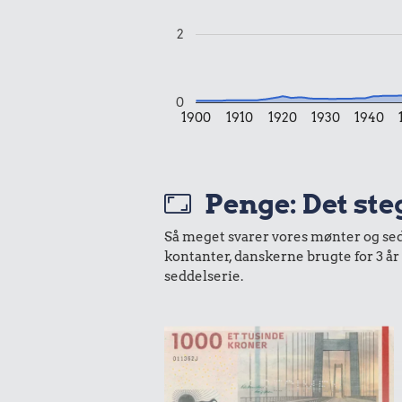
2
0
1900
1910
1920
1930
1940
Penge: Det ste
Så meget svarer vores mønter og sedle
kontanter, danskerne brugte for 3 å
seddelserie.