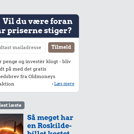
Vil du være foran
r priserne stiger?
r penge og investér klogt - bliv
dt på med det gratis
edsbrev fra Oldmoneys
aktion
›
Læs mere
est læste
Så meget har
en Roskilde-
billet kostet