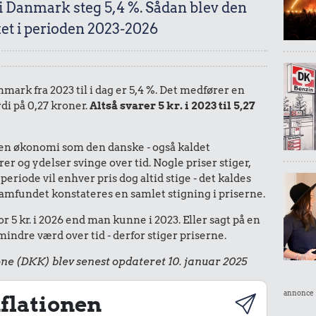
 i Danmark steg 5,4 %. Sådan blev den
et i perioden 2023-2026
nmark fra 2023 til i dag er 5,4 %. Det medfører en
di på 0,27 kroner.
Altså svarer 5 kr. i 2023 til 5,27
I en økonomi som den danske - også kaldet
r og ydelser svinge over tid. Nogle priser stiger,
periode vil enhver pris dog altid stige - det kaldes
le samfundet konstateres en samlet stigning i priserne.
r 5 kr. i 2026 end man kunne i 2023. Eller sagt på en
ndre værd over tid - derfor stiger priserne.
ne (DKK) blev senest opdateret 10. januar 2025
annonce
flationen