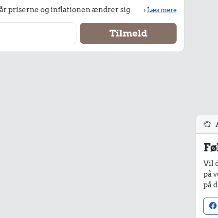
r priserne og inflationen ændrer sig
›
Læs mere
Fø
Vil 
på v
på d