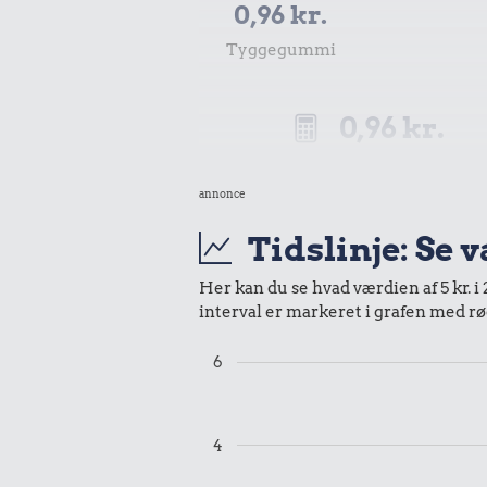
0,96 kr.
Tyggegummi
0,96 kr.
Samlet pris i 2023
annonce
Udvalgte varer fra danskernes indkøbs
Tidslinje: Se 
Oldmoney. Priser i datidskroner er på 
Her kan du se hvad værdien af 5 kr. i
interval er markeret i grafen med rø
6
4