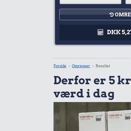
OMRE
DKK 5,2
Forside
Omregner
Resultat
Derfor er 5 kr.
værd i dag