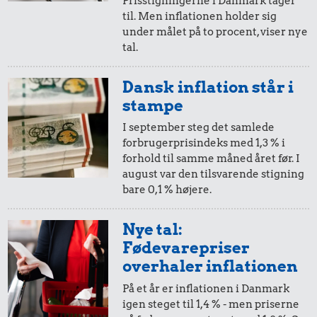
24 kr.
Prisstigningerne i Danmark tager
til. Men inflationen holder sig
i 2020
i dag
Røget sild
under målet på to procent, viser nye
tal.
20 kr.
22 kr.
10,-
=
12,-
1 kg havregryn
Dansk inflation står i
Husholdningssprit
i 2020
i dag
stampe
I september steg det samlede
forbrugerprisindeks med 1,3 % i
5,-
=
6,-
forhold til samme måned året før. I
august var den tilsvarende stigning
i 2020
i dag
bare 0,1 % højere.
0,99 kr.
94 kr.
59 kr.
Tyggegummi
Biografbillet
2,-
=
2,-
Nye tal:
1/2 kg skæreost
Fødevarepriser
i 2020
i dag
overhaler inflationen
På et år er inflationen i Danmark
1,-
=
1,-
igen steget til 1,4 % - men priserne