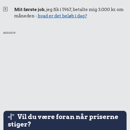
Mit første job
, jeg fik i 1967, betalte mig 3.000 kr. om
måneden -
hvad er det beløb i dag?
annonce
Vil du være foran når priserne
stiger?