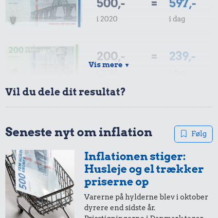
500,-
=
597,-
i 2020
i dag
200,-
=
239,-
Vis mere
▼
i 2020
i dag
161 kr.
8,87 kr.
Vil du dele dit resultat?
10 liter benzin
100 g
30 kr.
100,-
=
119,-
flæskesvær
Is
i 2020
i dag
Seneste nyt om inflation
Følg
Inflationen stiger:
50,-
=
60,-
Husleje og el trækker
i 2020
i dag
priserne op
Varerne på hylderne blev i oktober
dyrere end sidste år.
20,-
=
24,-