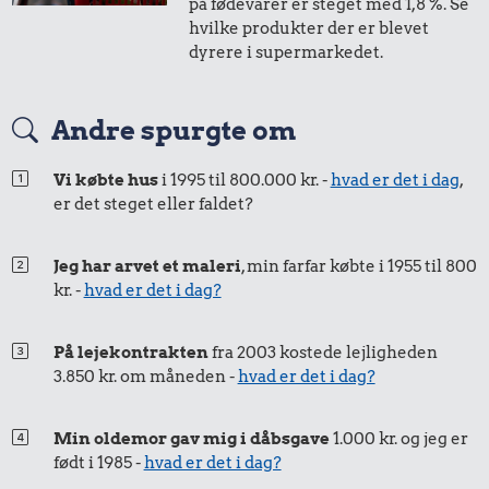
på fødevarer er steget med 1,8 %. Se
i 2020
i dag
hvilke produkter der er blevet
34 kr.
18 kr.
29 kr.
dyrere i supermarkedet.
1/2 kg hakket
Franskbrød
6 æg
50 øre
=
0,60,-
oksekød
Andre spurgte om
i 2020
i dag
499 kr.
Vi købte hus
i 1995 til 800.000 kr. -
hvad er det i dag
,
er det steget eller faldet?
Samlet pris i 2026
Jeg har arvet et maleri
, min farfar købte i 1955 til 800
Udvalgte varer fra danskernes indkøbskurv gennem tiderne.
kr. -
hvad er det i dag?
Priser i nutidskroner er estimeret af Oldmoney. Priser i
datidskroner er på baggrund af forbrugerprisindekset fra
Danmarks Statistik.
På lejekontrakten
fra 2003 kostede lejligheden
3.850 kr. om måneden -
hvad er det i dag?
Min oldemor gav mig i dåbsgave
1.000 kr. og jeg er
født i 1985 -
hvad er det i dag?