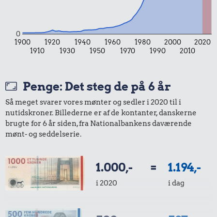
0
1900
1920
1940
1960
1980
2000
2020
1910
1930
1950
1970
1990
2010
0,85 kr.
Tyggegummi
Penge: Det steg de på 6 år
11 kr.
115 kr.
Så meget svarer vores mønter og sedler i 2020 til i
2 kg mel
nutidskroner. Billederne er af de kontanter, danskerne
Snaps
brugte for 6 år siden, fra Nationalbankens daværende
mønt- og seddelserie.
499 kr.
Samlet pris i 2020
1.000,-
=
1.194,-
i 2020
i dag
Priser i 2026