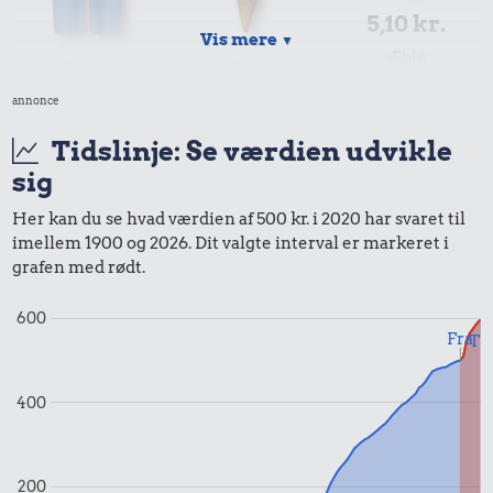
5,10 kr.
Vis mere
▼
Æble
272 kr.
25 kr.
annonce
Bukser
Is
Tidslinje: Se værdien udvikle
sig
Her kan du se hvad værdien af 500 kr. i 2020 har svaret til
imellem 1900 og 2026. Dit valgte interval er markeret i
grafen med rødt.
16 kr.
600
16 kr.
Fra
Til
10 karklude
38 kr.
1 kg kartofler
100 g garn
400
200