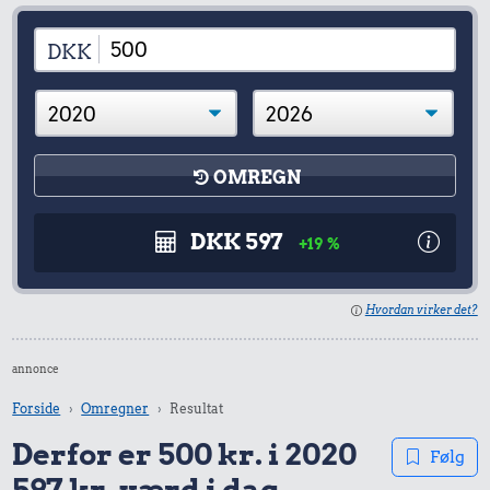
DKK
OMREGN
DKK 597
+19 %
Hvordan virker det?
annonce
Forside
Omregner
Resultat
Derfor er 500 kr. i 2020
Følg
597 kr. værd i dag