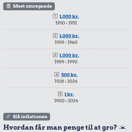
25 kr.
Mest omregnede
412 kr.
12 kr.
Rugbrød
1.000 kr.
Dæk
1950 › 1951
2 kg mel
1.000 kr.
1959 › 1960
1.000 kr.
1989 › 1990
500 kr.
1928 › 2024
94 kr.
1 kr.
Biografbillet
1900 › 2024
44 kr.
14 kr.
100 g garn
Slå inflationen
1 liter mælk
Hvordan får man penge til at gro?