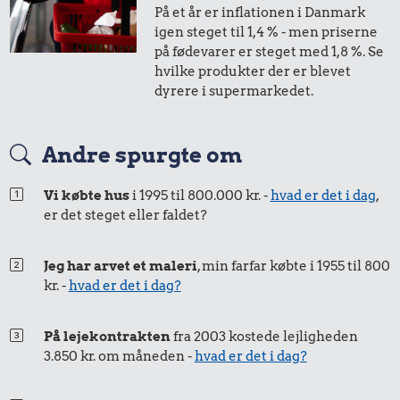
På et år er inflationen i Danmark
1,-
=
1,-
igen steget til 1,4 % - men priserne
på fødevarer er steget med 1,8 %. Se
510 kr.
i 2020
i dag
hvilke produkter der er blevet
5.100 kr.
dyrere i supermarkedet.
Sko
11 kr.
Cykel
50 øre
=
0,60,-
2 kg mel
Andre spurgte om
i 2020
i dag
Vi købte hus
i 1995 til 800.000 kr. -
hvad er det i dag
,
er det steget eller faldet?
Jeg har arvet et maleri
, min farfar købte i 1955 til 800
kr. -
hvad er det i dag?
21 kr.
4.675 kr.
På lejekontrakten
fra 2003 kostede lejligheden
3.850 kr. om måneden -
hvad er det i dag?
200 g smør
Kat
25 kr.