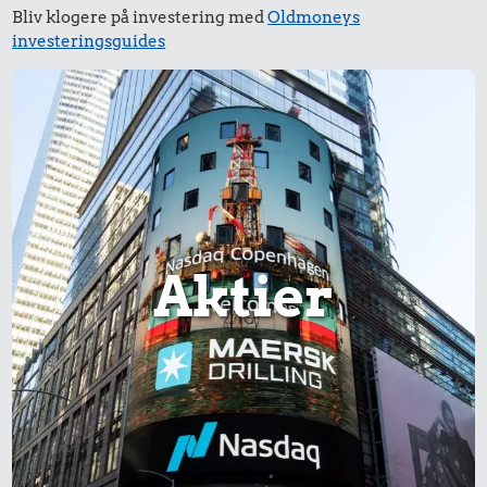
Bliv klogere på investering med
Oldmoneys
investeringsguides
27 kr.
200 g
29 kr.
chokolade
16 kr.
6 æg
1 dåse suppe
Aktier
17.241 kr.
49 kr.
Hund
Kylling
103.446 kr.