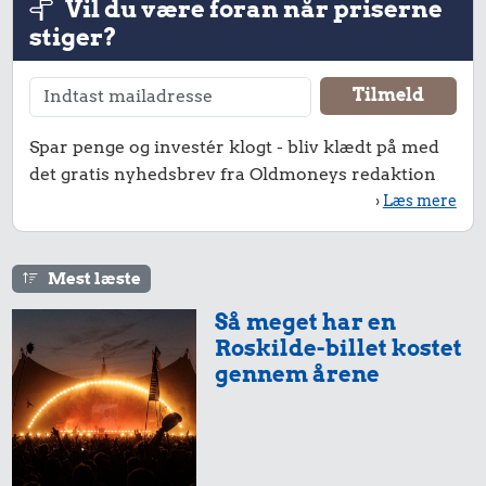
Vil du være foran når priserne
81 kr.
stiger?
Biografbillet
89.249 kr.
13 kr.
Rolex-ur
1 kg sukker
Spar penge og investér klogt - bliv klædt på med
det gratis nyhedsbrev fra Oldmoneys redaktion
›
Læs mere
Mest læste
27 kr.
139 kr.
5,10 kr.
Så meget har en
Bakke jordbær
Roskilde-billet kostet
10 liter benzin
Æble
gennem årene