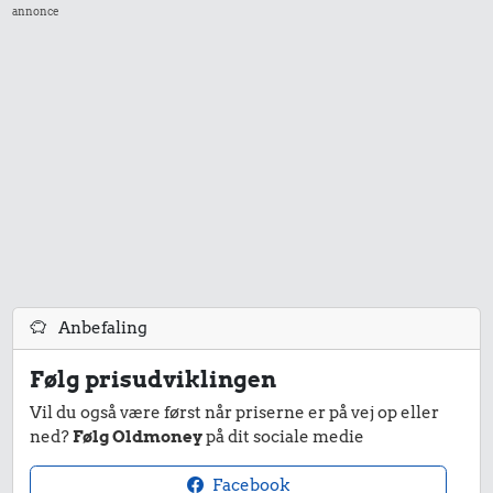
annonce
13 kr.
Sodavand
531 kr.
Flybillet,
16 kr.
København-
Mallorca
38 kr.
1 kg kartofler
Anbefaling
100 g garn
Følg prisudviklingen
Vil du også være først når priserne er på vej op eller
ned?
Følg Oldmoney
på dit sociale medie
272 kr.
Facebook