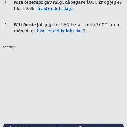
Min oldemor gav mig i dåbsgave
1.000 kr. og jeg er
Is
født i 1985 -
hvad er det i dag?
Mit første job
, jeg fik i 1967, betalte mig 3.000 kr. om
måneden -
hvad er det beløb i dag?
annonce
30 kr.
15 kr.
355 kr.
Avis
Franskbrød
Dæk