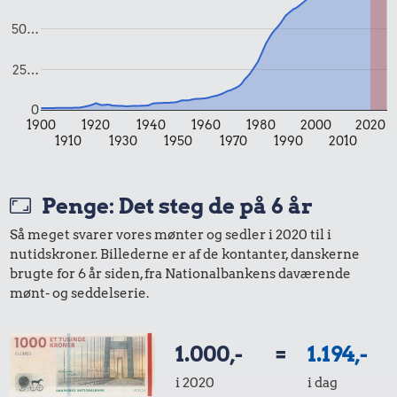
Pilsner
50…
25…
0
1900
1920
1940
1960
1980
2000
2020
1910
1930
1950
1970
1990
2010
14.875 kr.
24 kr.
Penge: Det steg de på 6 år
7,65 kr.
Hund
Hotdog
Så meget svarer vores mønter og sedler i 2020 til i
100 g
nutidskroner. Billederne er af de kontanter, danskerne
flæskesvær
brugte for 6 år siden, fra Nationalbankens daværende
mønt- og seddelserie.
1.000,-
=
1.194,-
i 2020
i dag