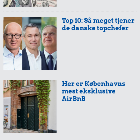
Priser i 2026
Top 10: Så meget tjener
de danske topchefer
211.817 kr.
5.911 kr.
5,91 kr.
Bil
Cykel
Æble
Her er Københavns
mest eksklusive
AirBnB