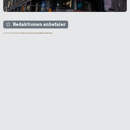
Rolex-ur
Redaktionen anbefaler
Agnes og Røde lejede
sig ind for 20 kr. -
hvad er det i dag?
5.419 kr.
59 kr.
19 kr.
Kat
1/2 kg skæreost
1 kg kartofler
Prisen på en tur i
biografen er steget på
få år
34 kr.