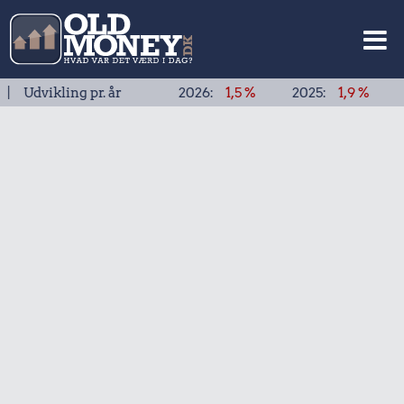
kling pr. år
2026:
1,5 %
2025:
1,9 %
2024:
1