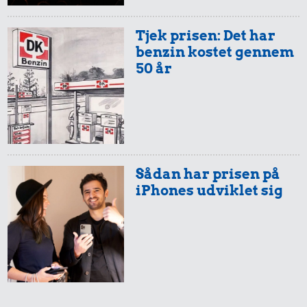
Tjek prisen: Det har
benzin kostet gennem
182.747 kr.
50 år
Bil
14 kr.
11 kr.
1 dåse suppe
Syltede
rødbeder
Sådan har prisen på
iPhones udviklet sig
20 kr.
Røget sild
8,50 kr.
Agurk