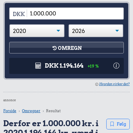
DKK
OMREGN
DKK 1.194.164
+19 %
Hvordan virker det?
annonce
Forside
Omregner
Resultat
Derfor er 1.000.000 kr. i
Følg
2020 1.194.164 kr. værd i