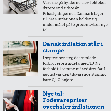
51 kr.
115 kr.
Varerne på hylderne blev i oktober
dyrere end sidste år.
1/2 kg kaffe
Snaps
20,-
=
24,-
Prisstigningerne i Danmark tager
til. Men inflationen holder sig
i 2020
i dag
under målet på to procent, viser nye
tal.
10,-
=
12,-
Dansk inflation står i
i 2020
i dag
stampe
I september steg det samlede
51 kr.
246 kr.
forbrugerprisindeks med 1,3 % i
5,-
=
6,-
forhold til samme måned året før. I
1/2 kg skæreost
2.720 kr.
Strygejern
august var den tilsvarende stigning
i 2020
i dag
Komfur
bare 0,1 % højere.
2,-
=
2,-
Nye tal:
Fødevarepriser
i 2020
i dag
overhaler inflationen