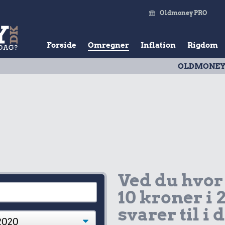
Oldmoney PRO
Forside
Omregner
Inflation
Rigdom
OLDMONEY PRISTAL
|
Ved du hvor
10 kroner i 
svarer til i 