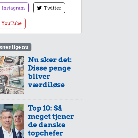
Instagram
Twitter
YouTube
æses lige nu
Nu sker det:
Disse penge
bliver
værdiløse
Top 10: Så
meget tjener
de danske
topchefer