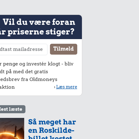
Vil du være foran
r priserne stiger?
r penge og investér klogt - bliv
dt på med det gratis
edsbrev fra Oldmoneys
aktion
›
Læs mere
est læste
Så meget har
en Roskilde-
billet kostet