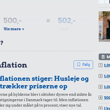
0,85 kr.
Tyggegummi
500,-
=
502,-
11 kr.
Vis mere
i 2019
i 2020
▼
Syltede rødbeder
t?
96 kr.
Samlet pris i 2020
M
200,-
=
201,-
nflation
Følg
1.0
kurv gennem tiderne. Priser i nutidskroner er estimeret af
i 2019
i 2020
baggrund af forbrugerprisindekset fra Danmarks Statistik.
1.0
flationen stiger: Husleje og
 trækker priserne op
1.0
rne på hylderne blev i oktober dyrere end sidste år.
500
stigningerne i Danmark tager til. Men inflationen
100,-
=
100,-
er sig under målet på to procent, viser nye tal.
1 k