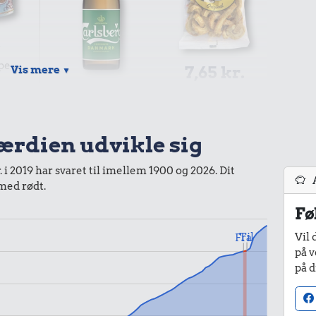
.
pe
7,65 kr.
Vis mere
▼
15 kr.
100 g flæskesvær
Pilsner
værdien udvikle sig
 i 2019 har svaret til imellem 1900 og 2026. Dit
 med rødt.
Fø
r.
Vil 
Til
Fra
esvær
på v
på d