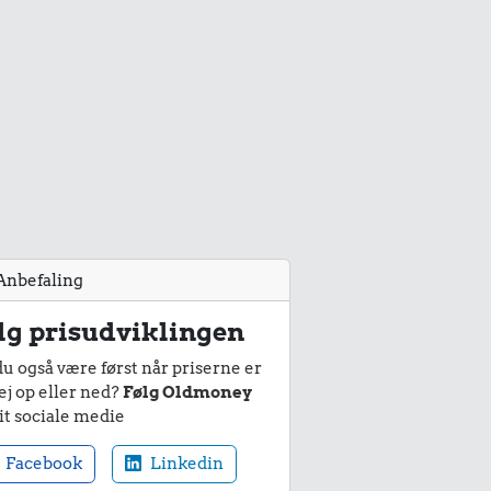
Anbefaling
lg prisudviklingen
du også være først når priserne er
ej op eller ned?
Følg Oldmoney
it sociale medie
Facebook
Linkedin