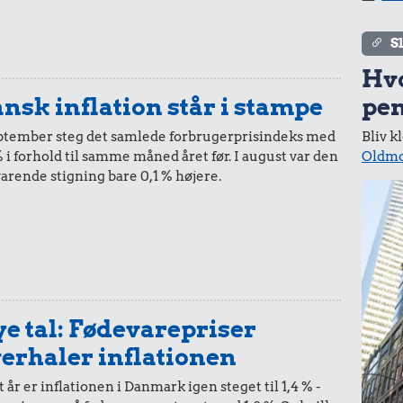
i 2019
i 2020
S
Hv
pen
nsk inflation står i stampe
50,-
=
50,-
Bliv k
eptember steg det samlede forbrugerprisindeks med
Oldmo
% i forhold til samme måned året før. I august var den
i 2019
i 2020
varende stigning bare 0,1 % højere.
20,-
=
20,-
i 2019
i 2020
e tal: Fødevarepriser
erhaler inflationen
t år er inflationen i Danmark igen steget til 1,4 % -