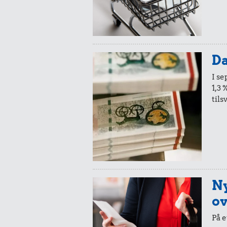
Da
I s
1,3 
tils
Ny
ov
På e