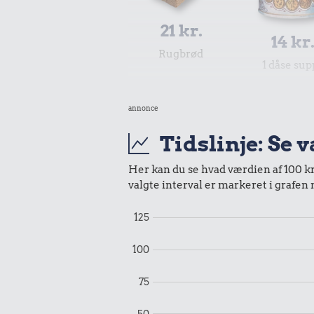
21 kr.
14 kr
Rugbrød
1 dåse sup
annonce
Tidslinje: Se 
Her kan du se hvad værdien af 100 kr.
valgte interval er markeret i grafen
51 kr.
125
7,62 k
1/2 kg skæreost
100 g flæsk
100
75
50