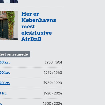
Her er
Københavns
mest
eksklusive
AirBnB
est omregnede
00 kr.
1950 › 1951
00 kr.
1959 › 1960
00 kr.
1989 › 1990
 kr.
1928 › 2024
r.
1900 › 2024