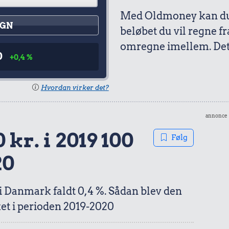
Med Oldmoney kan du 
GN
beløbet du vil regne fr
omregne imellem. Det 
0
+0,4 %
Hvordan virker det?
annonce
 kr. i 2019 100
Følg
20
 i Danmark faldt 0,4 %. Sådan blev den
et i perioden 2019-2020