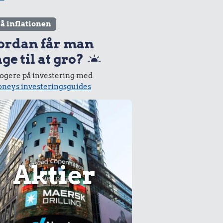
lå inflationen
ordan får man
ge til at gro?
logere på investering med
neys investeringsguides
Aktier