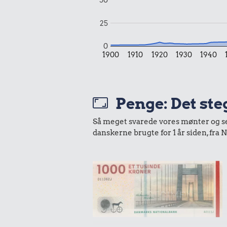
25
0,85 k
5,92 kr.
0
Tyggegu
1900
1910
1920
1930
1940
Banan
Penge: Det steg
Så meget svarede vores mønter og sedl
danskerne brugte for 1 år siden, fr