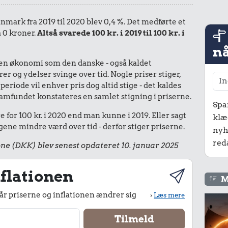
Danmark fra 2019 til 2020 blev 0,4 %. Det medførte et
å 0 kroner.
Altså svarede 100 kr. i 2019 til 100 kr. i
nå
I en økonomi som den danske - også kaldet
r og ydelser svinge over tid. Nogle priser stiger,
periode vil enhver pris dog altid stige - det kaldes
le samfundet konstateres en samlet stigning i priserne.
Spa
 for 100 kr. i 2020 end man kunne i 2019. Eller sagt
klæ
ene mindre værd over tid - derfor stiger priserne.
nyh
red
ne (DKK) blev senest opdateret 10. januar 2025
flationen
M
r priserne og inflationen ændrer sig
›
Læs mere