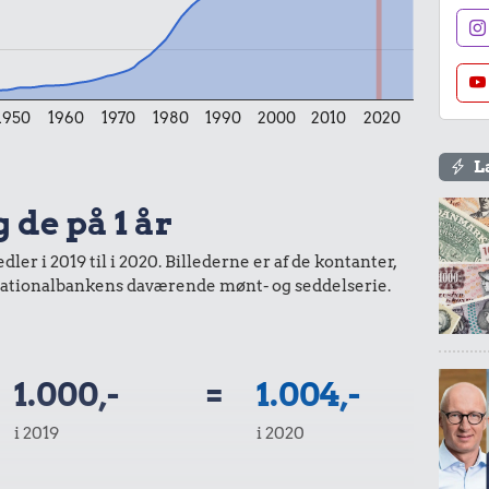
13 kr.
12 kr.
Sodavand
1 liter mælk
r.
mmi
1950
1960
1970
1980
1990
2000
2010
2020
L
 de på 1 år
16 kr.
er i 2019 til i 2020. Billederne er af de kontanter,
20 kr.
10 karklude
a Nationalbankens daværende mønt- og seddelserie.
Syltetøj
1.000,-
=
1.004,-
i 2019
i 2020