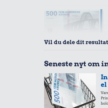
Vil du dele dit resulta
100 kr.
Samlet pris i 2019
Seneste nyt om i
Udvalgte varer fra danskernes indkøbs
Oldmoney. Priser i datidskroner er på 
In
el
Vare
Pris
hold