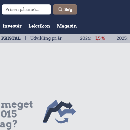
Søg
Investér
Leksikon
Magasin
 Udvikling pr. år
2026:
1,5 %
2025:
1,9 %
 meget
2015
dag?