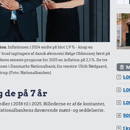
ion.
Inflationen i 2024 endte på blot 1,9 % - knap en
der hvad iagttagere af dansk økonomi ifølge Oldmoney først på
deres seneste prognose for 2025 en inflation på 2,1 %. De tre
nen i Danmarks Nationalbank, fra venstre: Ulrik Nødgaard,
M
trup (Foto: Nationalbanken)
1.0
1.0
g de på 7 år
1.0
er i 2018 til i 2025. Billederne er af de kontanter,
a Nationalbankens daværende mønt- og seddelserie.
500
1 k