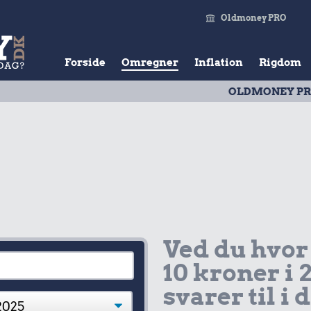
Oldmoney PRO
Forside
Omregner
Inflation
Rigdom
OLDMONEY PRISTAL
| Ud
Ved du hvor
10 kroner i 
svarer til i 