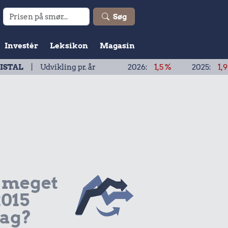
Søg
Investér
Leksikon
Magasin
vikling pr. år
2026:
1,5 %
2025:
1,9 %
2024
 meget
2015
dag?