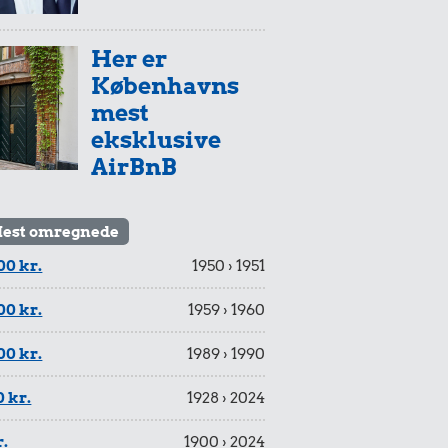
Her er
Københavns
mest
eksklusive
AirBnB
est omregnede
00 kr.
1950 › 1951
00 kr.
1959 › 1960
00 kr.
1989 › 1990
 kr.
1928 › 2024
r.
1900 › 2024