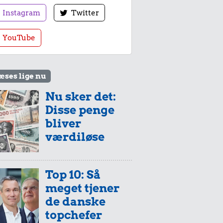
Instagram
Twitter
YouTube
æses lige nu
Nu sker det:
Disse penge
bliver
værdiløse
Top 10: Så
meget tjener
de danske
topchefer