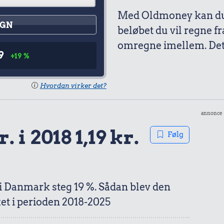
Med Oldmoney kan du 
GN
beløbet du vil regne fr
omregne imellem. Det 
9
+19 %
Hvordan virker det?
annonce
. i 2018 1,19 kr.
Følg
 i Danmark steg 19 %. Sådan blev den
et i perioden 2018-2025