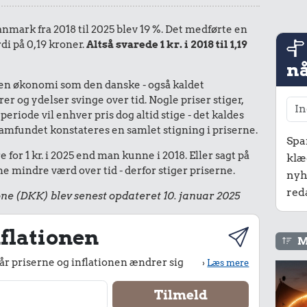
Danmark fra 2018 til 2025 blev 19 %. Det medførte en
di på 0,19 kroner.
Altså svarede 1 kr. i 2018 til 1,19
nå
I en økonomi som den danske - også kaldet
r og ydelser svinge over tid. Nogle priser stiger,
periode vil enhver pris dog altid stige - det kaldes
le samfundet konstateres en samlet stigning i priserne.
Spa
for 1 kr. i 2025 end man kunne i 2018. Eller sagt på
klæ
 mindre værd over tid - derfor stiger priserne.
nyh
red
ne (DKK) blev senest opdateret 10. januar 2025
flationen
M
r priserne og inflationen ændrer sig
›
Læs mere