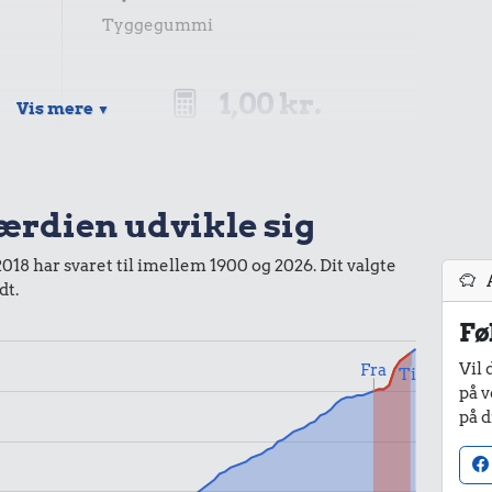
Tyggegummi
1,00 kr.
Vis mere
▼
Samlet pris i 2025
kurv gennem tiderne. Priser i nutidskroner er estimeret af
værdien udvikle sig
baggrund af forbrugerprisindekset fra Danmarks Statistik.
2018 har svaret til imellem 1900 og 2026. Dit valgte
dt.
Fø
Vil 
Fra
Til
på v
på d