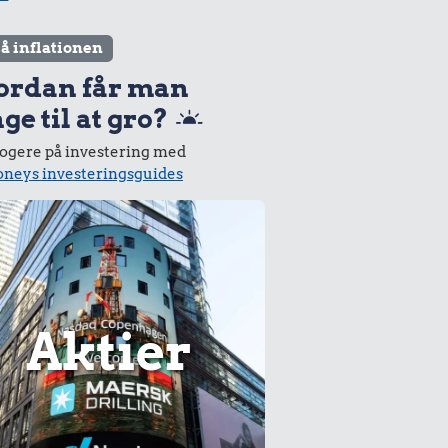
lå inflationen
ordan får man
ge til at gro?
logere på investering med
neys investeringsguides
Aktier