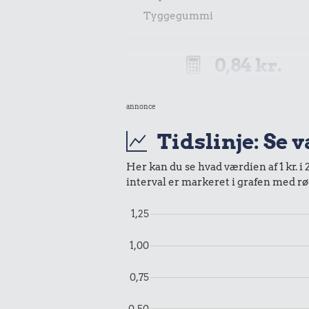
Tyggegummi
0,84 kr.
Samlet pris i 2018
annonce
Udvalgte varer fra danskernes indkøbs
Tidslinje: Se 
Oldmoney. Priser i datidskroner er på 
Her kan du se hvad værdien af 1 kr. i 
interval er markeret i grafen med rø
1,25
1,00
0,75
0,50