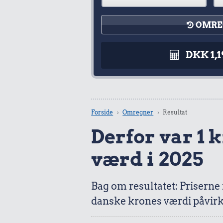
OMRE
DKK 1,1
Forside
Omregner
Resultat
Derfor var 1 kr
værd i 2025
Bag om resultatet: Priserne
danske krones værdi påvirk