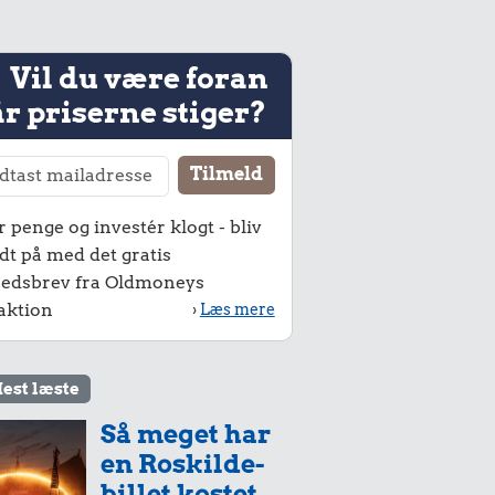
Vil du være foran
r priserne stiger?
r penge og investér klogt - bliv
dt på med det gratis
edsbrev fra Oldmoneys
aktion
›
Læs mere
est læste
Så meget har
en Roskilde-
billet kostet