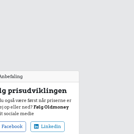
Anbefaling
lg prisudviklingen
du også være først når priserne er
ej op eller ned?
Følg Oldmoney
it sociale medie
Facebook
Linkedin