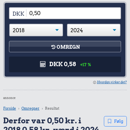
DKK
OMREGN
DKK 0,58
+17 %
Hvordan virker det?
annonce
Forside
Omregner
Resultat
Derfor var 0,50 kr. i
Følg
2018 0,58 kr. værd i 2024