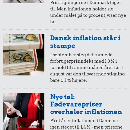
20,-
=
23,-
Prisstigningerne i Danmark tager
til. Men inflationen holder sig
i 2018
i 2024
under målet på to procent, viser nye
tal.
10,-
=
12,-
Dansk inflation står i
i 2018
i 2024
stampe
I september steg det samlede
forbrugerprisindeks med 1,3 % i
5,-
=
6,-
forhold til samme måned året før. I
august var den tilsvarende stigning
i 2018
i 2024
bare 0,1 % højere.
2,-
=
2,-
Nye tal:
Fødevarepriser
i 2018
i 2024
overhaler inflationen
På et år er inflationen i Danmark
1,-
=
1,-
igen steget til 1,4 % - men priserne