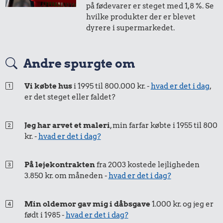
på fødevarer er steget med 1,8 %. Se
i 2018
i 2024
hvilke produkter der er blevet
dyrere i supermarkedet.
50 øre
=
0,58,-
Andre spurgte om
i 2018
i 2024
Vi købte hus
i 1995 til 800.000 kr. -
hvad er det i dag
,
er det steget eller faldet?
Jeg har arvet et maleri
, min farfar købte i 1955 til 800
kr. -
hvad er det i dag?
På lejekontrakten
fra 2003 kostede lejligheden
3.850 kr. om måneden -
hvad er det i dag?
Min oldemor gav mig i dåbsgave
1.000 kr. og jeg er
født i 1985 -
hvad er det i dag?