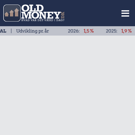
dvikling pr. år
2026:
1,5 %
2025:
1,9 %
202