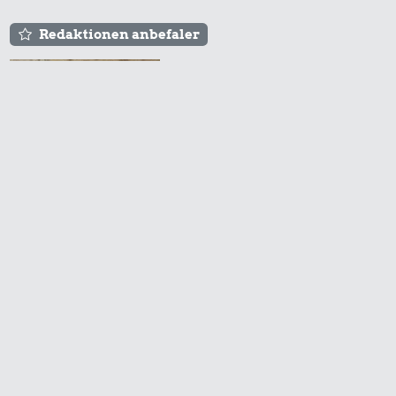
Redaktionen anbefaler
Agnes og Røde lejede
sig ind for 20 kr. -
hvad er det i dag?
Prisen på en tur i
biografen er steget på
få år