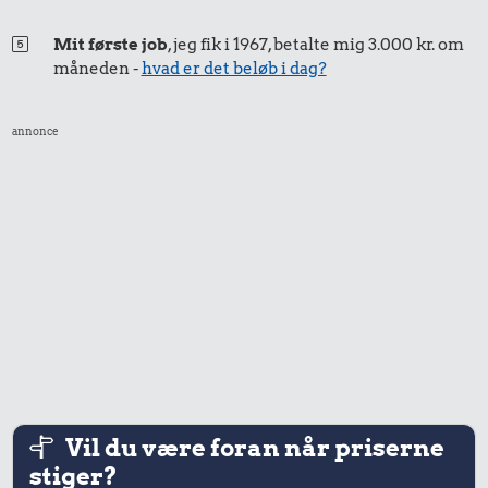
Mit første job
, jeg fik i 1967, betalte mig 3.000 kr. om
måneden -
hvad er det beløb i dag?
annonce
Vil du være foran når priserne
stiger?