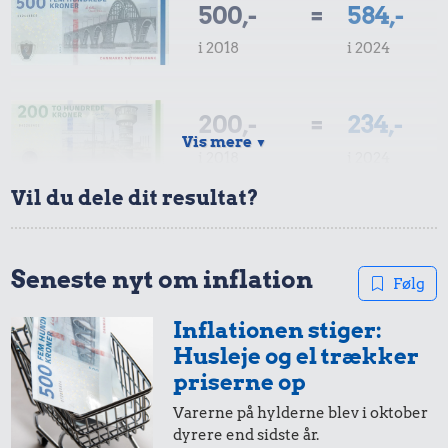
500,-
=
584,-
i 2018
i 2024
200,-
=
234,-
Vis mere
▼
i 2018
i 2024
Vil du dele dit resultat?
100,-
=
117,-
i 2018
i 2024
Seneste nyt om inflation
Følg
Inflationen stiger:
50,-
=
58,-
Husleje og el trækker
i 2018
i 2024
priserne op
Varerne på hylderne blev i oktober
dyrere end sidste år.