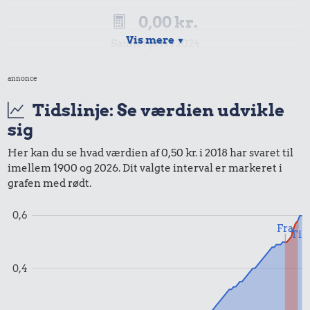
0,00 kr.
Vis mere
▼
Samlet pris i 2024
annonce
Udvalgte varer fra danskernes indkøbskurv gennem tiderne.
Priser i nutidskroner er estimeret af Oldmoney. Priser i
Tidslinje: Se værdien udvikle
datidskroner er på baggrund af forbrugerprisindekset fra
sig
Danmarks Statistik.
Her kan du se hvad værdien af 0,50 kr. i 2018 har svaret til
imellem 1900 og 2026. Dit valgte interval er markeret i
grafen med rødt.
0,6
Fra
Til
0,4