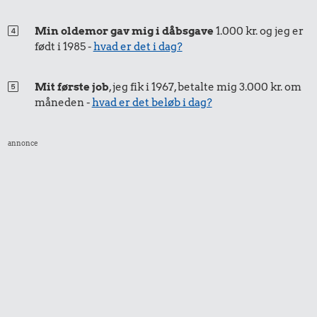
Min oldemor gav mig i dåbsgave
1.000 kr. og jeg er
født i 1985 -
hvad er det i dag?
Mit første job
, jeg fik i 1967, betalte mig 3.000 kr. om
måneden -
hvad er det beløb i dag?
annonce