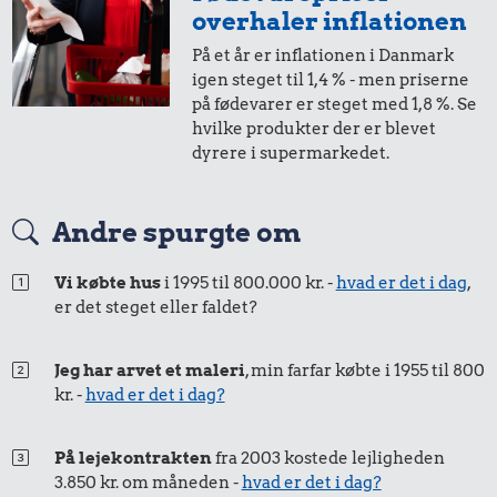
i 2018
i 2023
overhaler inflationen
På et år er inflationen i Danmark
1,-
=
1,-
igen steget til 1,4 % - men priserne
på fødevarer er steget med 1,8 %. Se
i 2018
i 2023
hvilke produkter der er blevet
dyrere i supermarkedet.
50 øre
=
0,57,-
Andre spurgte om
i 2018
i 2023
Vi købte hus
i 1995 til 800.000 kr. -
hvad er det i dag
,
er det steget eller faldet?
Jeg har arvet et maleri
, min farfar købte i 1955 til 800
kr. -
hvad er det i dag?
På lejekontrakten
fra 2003 kostede lejligheden
3.850 kr. om måneden -
hvad er det i dag?