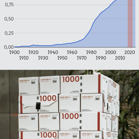
Samlet pris i 2023
0,75
Udvalgte varer fra danskernes indkøbskurv gennem tiderne.
0,50
Priser i nutidskroner er estimeret af Oldmoney. Priser i
datidskroner er på baggrund af forbrugerprisindekset fra
0,25
Danmarks Statistik.
0,00
1900
1920
1940
1960
1980
2000
2020
1910
1930
1950
1970
1990
2010