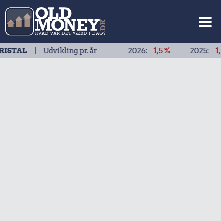
Udvikling pr. år
2026:
1,5 %
2025:
1,9 %
2