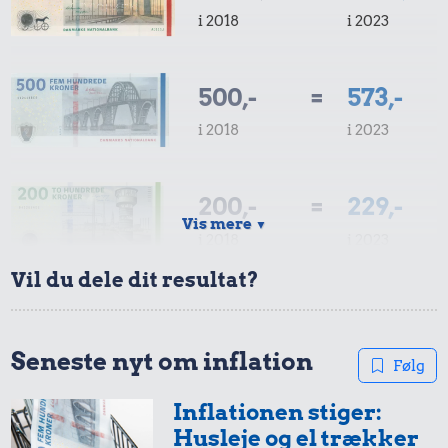
i 2018
i 2023
500,-
=
573,-
i 2018
i 2023
200,-
=
229,-
Vis mere
▼
i 2018
i 2023
Vil du dele dit resultat?
100,-
=
115,-
i 2018
i 2023
Seneste nyt om inflation
Følg
Inflationen stiger:
50,-
=
57,-
Husleje og el trækker