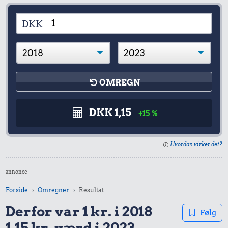
DKK
OMREGN
DKK 1,15
+15 %
Hvordan virker det?
annonce
Forside
Omregner
Resultat
Derfor var 1 kr. i 2018
Følg
1,15 kr. værd i 2023