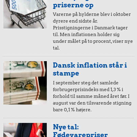
i 2018
i 2023
priserne op
Varerne på hylderne blev i oktober
dyrere end sidste år.
20,-
=
23,-
Prisstigningerne i Danmark tager
til. Men inflationen holder sig
i 2018
i 2023
under målet på to procent, viser nye
tal.
10,-
=
11,-
Dansk inflation står i
i 2018
i 2023
stampe
I september steg det samlede
forbrugerprisindeks med 1,3 % i
5,-
=
6,-
forhold til samme måned året før. I
august var den tilsvarende stigning
i 2018
i 2023
bare 0,1 % højere.
2,-
=
2,-
Nye tal:
Fødevarepriser