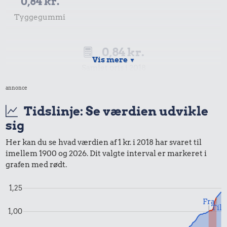
0,84 kr.
Tyggegummi
0,84 kr.
Vis mere
▼
Samlet pris i 2018
annonce
Priser i 2023
Tidslinje: Se værdien udvikle
sig
Her kan du se hvad værdien af 1 kr. i 2018 har svaret til
imellem 1900 og 2026. Dit valgte interval er markeret i
0,96 kr.
grafen med rødt.
Tyggegummi
1,25
Fra
Til
1,00
0,96 kr.