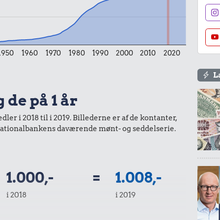
1950
1960
1970
1980
1990
2000
2010
2020
L
 de på 1 år
er i 2018 til i 2019. Billederne er af de kontanter,
a Nationalbankens daværende mønt- og seddelserie.
1.000,-
=
1.008,-
i 2018
i 2019