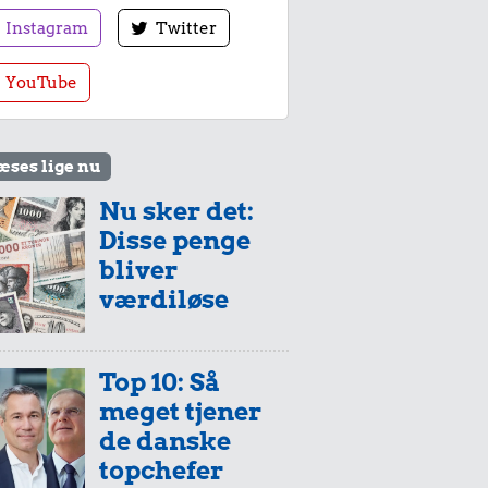
Instagram
Twitter
YouTube
æses lige nu
Nu sker det:
Disse penge
bliver
værdiløse
Top 10: Så
meget tjener
de danske
topchefer