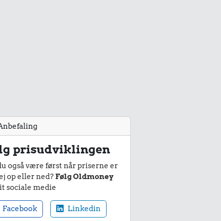
Anbefaling
lg prisudviklingen
du også være først når priserne er
ej op eller ned?
Følg Oldmoney
it sociale medie
Facebook
Linkedin