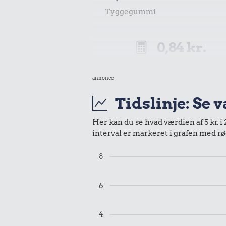
Tyggegummi
0,84 kr.
Samlet pris i 2018
annonce
Udvalgte varer fra danskernes indkøbs
Tidslinje: Se 
Oldmoney. Priser i datidskroner er på 
Her kan du se hvad værdien af 5 kr. i
interval er markeret i grafen med rø
8
6
4