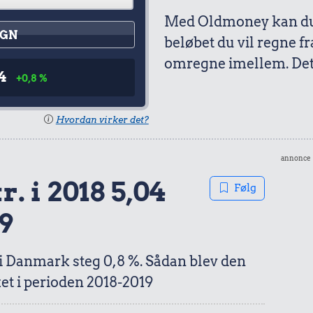
Med Oldmoney kan du 
GN
beløbet du vil regne fr
omregne imellem. Det 
4
+0,8 %
Hvordan virker det?
annonce
r. i 2018 5,04
Følg
9
 i Danmark steg 0,8 %. Sådan blev den
et i perioden 2018-2019