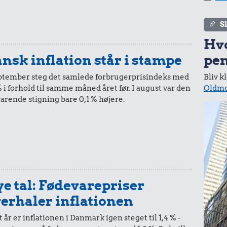
i 2018
i 2019
S
Hv
pen
nsk inflation står i stampe
50,-
=
50,-
Bliv k
eptember steg det samlede forbrugerprisindeks med
Oldmo
% i forhold til samme måned året før. I august var den
i 2018
i 2019
varende stigning bare 0,1 % højere.
20,-
=
20,-
i 2018
i 2019
e tal: Fødevarepriser
erhaler inflationen
t år er inflationen i Danmark igen steget til 1,4 % -