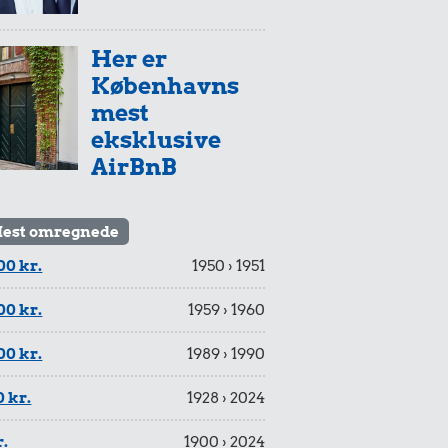
Her er
Københavns
mest
eksklusive
AirBnB
est omregnede
00 kr.
1950 › 1951
00 kr.
1959 › 1960
00 kr.
1989 › 1990
 kr.
1928 › 2024
r.
1900 › 2024