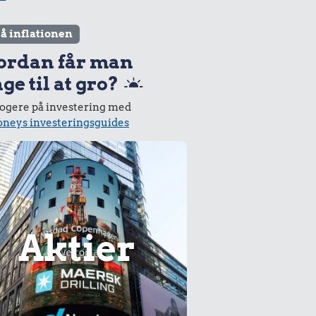
lå inflationen
ordan får man
ge til at gro?
logere på investering med
neys investeringsguides
Aktier