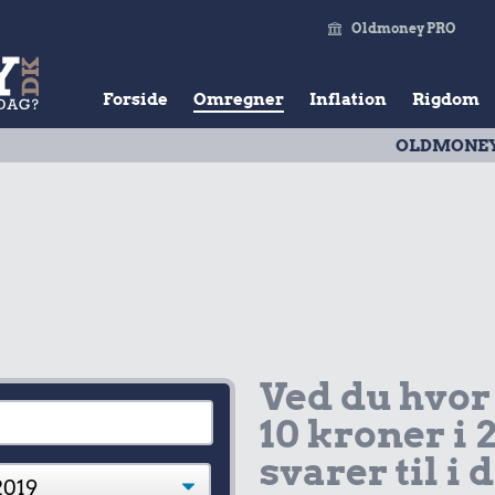
Oldmoney PRO
Forside
Omregner
Inflation
Rigdom
OLDMONEY PRISTAL
Ved du hvor
10 kroner i 
svarer til i 