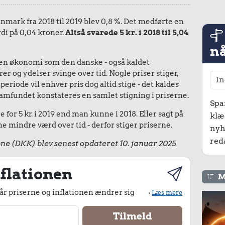
Danmark fra 2018 til 2019 blev 0,8 %. Det medførte en
rdi på 0,04 kroner.
Altså svarede 5 kr. i 2018 til 5,04
nå
I en økonomi som den danske - også kaldet
r og ydelser svinge over tid. Nogle priser stiger,
periode vil enhver pris dog altid stige - det kaldes
le samfundet konstateres en samlet stigning i priserne.
Spa
for 5 kr. i 2019 end man kunne i 2018. Eller sagt på
klæ
 mindre værd over tid - derfor stiger priserne.
nyh
red
ne (DKK) blev senest opdateret 10. januar 2025
flationen
M
r priserne og inflationen ændrer sig
›
Læs mere