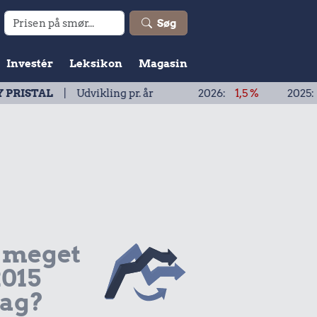
Søg
Investér
Leksikon
Magasin
| Udvikling pr. år
2026:
1,5 %
2025:
1,9 %
 meget
2015
dag?