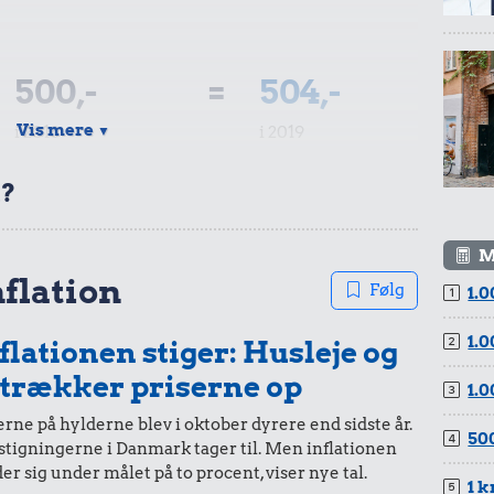
500,-
=
504,-
Vis mere
i 2018
i 2019
▼
t?
M
200,-
=
202,-
nflation
Følg
1.0
i 2018
i 2019
1.0
flationen stiger: Husleje og
 trækker priserne op
1.0
rne på hylderne blev i oktober dyrere end sidste år.
500
stigningerne i Danmark tager til. Men inflationen
100,-
=
101,-
er sig under målet på to procent, viser nye tal.
1 k