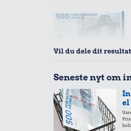
Vil du dele dit resulta
Seneste nyt om i
In
el
Vare
Pris
hold