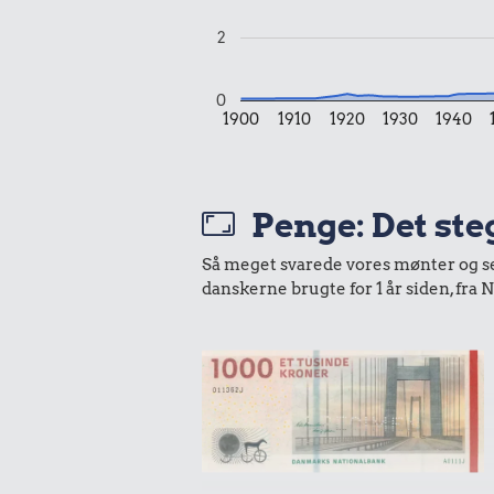
2
0
1900
1910
1920
1930
1940
Penge: Det steg
Så meget svarede vores mønter og sedl
danskerne brugte for 1 år siden, fr