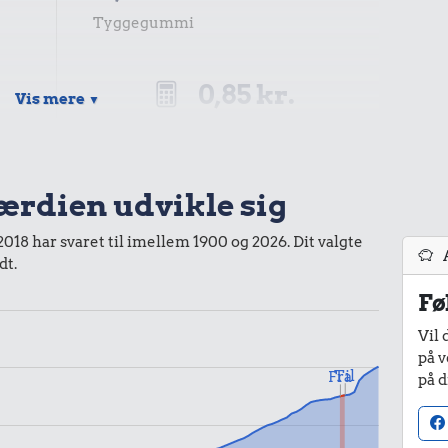
Tyggegummi
0,85 kr.
Vis mere
▼
Samlet pris i 2019
kurv gennem tiderne. Priser i nutidskroner er estimeret af
værdien udvikle sig
baggrund af forbrugerprisindekset fra Danmarks Statistik.
 2018 har svaret til imellem 1900 og 2026. Dit valgte
dt.
Fø
Vil 
på v
Til
Fra
på d