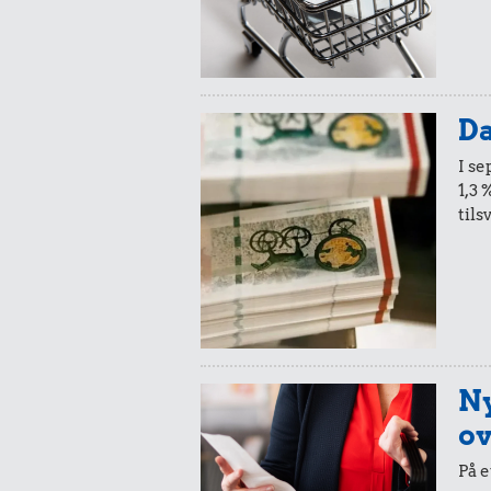
Da
I s
1,3 
tils
Ny
ov
På e