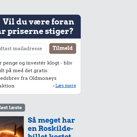
Vil du være foran
r priserne stiger?
r penge og investér klogt - bliv
dt på med det gratis
edsbrev fra Oldmoneys
aktion
›
Læs mere
est læste
Så meget har
en Roskilde-
billet kostet