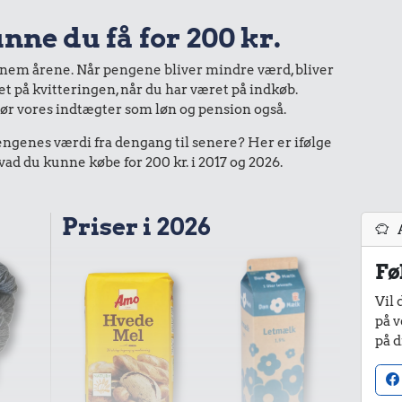
nne du få for 200 kr.
nnem årene. Når pengene bliver mindre værd, bliver
bet på kvitteringen, når du har været på indkøb.
gør vores indtægter som løn og pension også.
enes værdi fra dengang til senere? Her er ifølge
d du kunne købe for 200 kr. i 2017 og 2026.
Priser i 2026
Fø
Vil 
på v
på d