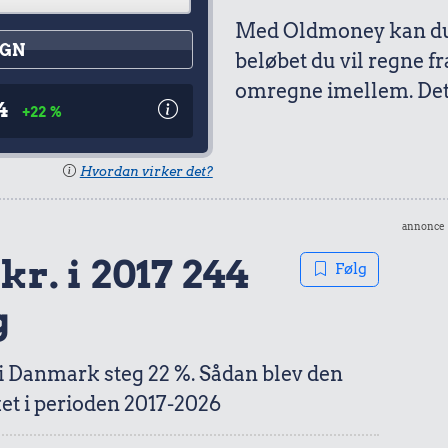
Med Oldmoney kan du 
GN
beløbet du vil regne fr
omregne imellem. Det 
4
+22 %
Hvordan virker det?
annonce
kr. i 2017 244
Følg
g
 i Danmark steg 22 %. Sådan blev den
et i perioden 2017-2026