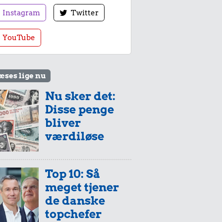
Instagram
Twitter
YouTube
æses lige nu
Nu sker det:
Disse penge
bliver
værdiløse
Top 10: Så
meget tjener
de danske
topchefer