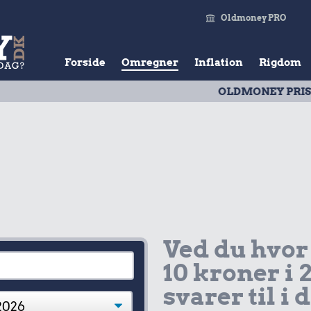
Oldmoney PRO
Forside
Omregner
Inflation
Rigdom
OLDMONEY PRISTAL
| Udv
Ved du hvor
10 kroner i 
svarer til i 