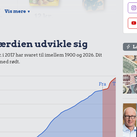
.
Vis mere
▼
12 kr.
rn
14 kr.
2 kg mel
1 liter mælk
værdien udvikle sig
L
 i 2017 har svaret til imellem 1900 og 2026. Dit
 med rødt.
r.
Til
Fra
25 kr.
200 g smør
15 kr.
1 kg sukker