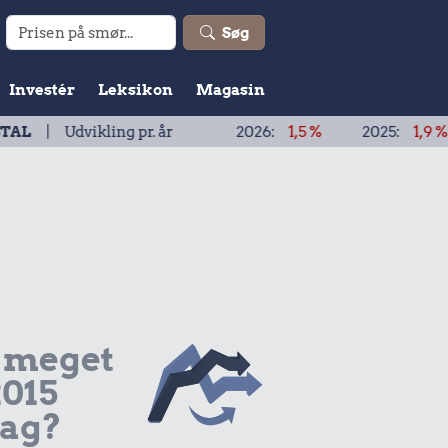
Søg
Investér
Leksikon
Magasin
ikling pr. år
2026:
1,5 %
2025:
1,9 %
2024:
 meget
2015
dag?