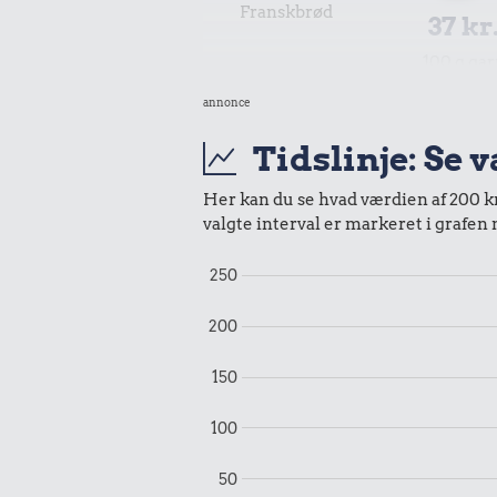
Franskbrød
37 kr
100 g ga
annonce
Tidslinje: Se 
Her kan du se hvad værdien af 200 kr.
valgte interval er markeret i grafen
29 kr.
8,33 k
250
Avis
Agurk
200
150
100
50