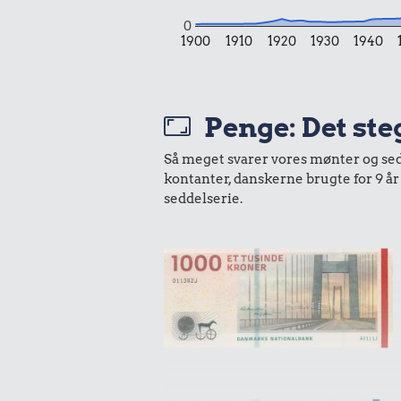
0
1900
1910
1920
1930
1940
22 kr
11 kr.
200 g choko
Syltede rødbeder
Penge: Det ste
Så meget svarer vores mønter og sedle
kontanter, danskerne brugte for 9 å
seddelserie.
16 kr
10 karklu
13 kr.
1 kg sukker