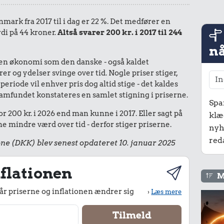
nmark fra 2017 til i dag er 22 %. Det medfører en
rdi på 44 kroner.
Altså svarer 200 kr. i 2017 til 244
nå
I en økonomi som den danske - også kaldet
r og ydelser svinge over tid. Nogle priser stiger,
periode vil enhver pris dog altid stige - det kaldes
le samfundet konstateres en samlet stigning i priserne.
Spa
r 200 kr. i 2026 end man kunne i 2017. Eller sagt på
klæ
 mindre værd over tid - derfor stiger priserne.
nyh
red
ne (DKK) blev senest opdateret 10. januar 2025
flationen
M
r priserne og inflationen ændrer sig
›
Læs mere