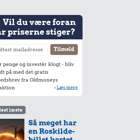
Vil du være foran
r priserne stiger?
r penge og investér klogt - bliv
dt på med det gratis
edsbrev fra Oldmoneys
aktion
›
Læs mere
est læste
Så meget har
en Roskilde-
billet kostet