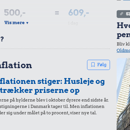
500,-
=
609,-
S
Vis mere
i 2017
i dag
▼
Hv
.
pen
t?
d
Bliv k
0,99 kr.
Oldmo
Tyggegummi
200,-
=
244,-
44 kr.
nflation
Følg
100 g garn
i 2017
i dag
flationen stiger: Husleje og
 trækker priserne op
rne på hylderne blev i oktober dyrere end sidste år.
stigningerne i Danmark tager til. Men inflationen
100,-
=
122,-
er sig under målet på to procent, viser nye tal.
r.
i 2017
i dag
mmi