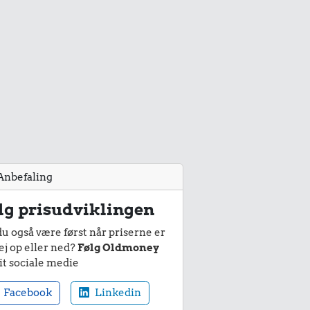
Anbefaling
lg prisudviklingen
du også være først når priserne er
ej op eller ned?
Følg Oldmoney
it sociale medie
Facebook
Linkedin