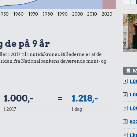
1950
1960
1970
1980
1990
2000
2010
2020
.
lade
34 kr.
18 kr.
g de på 9 år
1/2 kg hakket
Franskbrød
oksekød
r i 2017 til i nutidskroner. Billederne er af de
r siden, fra Nationalbankens daværende mønt- og
M
1.0
.
1.0
1.000,-
=
1.218,-
de
1.0
i 2017
i dag
27 kr.
8,87 kr.
500
200 g chokolade
100 g flæskesvær
1 k