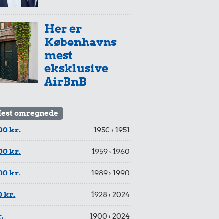
Her er
Københavns
mest
eksklusive
AirBnB
est omregnede
00 kr.
1950 › 1951
00 kr.
1959 › 1960
00 kr.
1989 › 1990
 kr.
1928 › 2024
r.
1900 › 2024