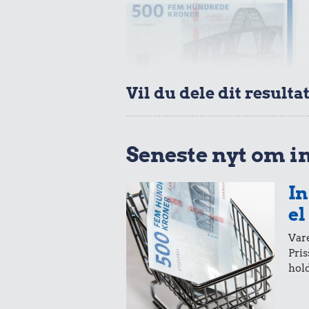
20 kr
Vil du dele dit resulta
Røget sil
13 kr.
1 dåse suppe
Seneste nyt om i
In
el
Vare
Pris
hold
0,83 k
Tyggegu