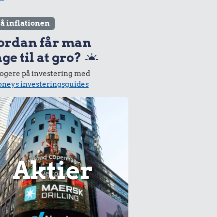
lå inflationen
ordan får man
ge til at gro?
logere på investering med
neys investeringsguides
Aktier