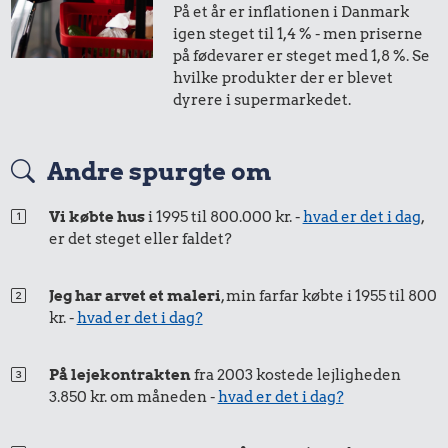
På et år er inflationen i Danmark
1,-
=
1,-
igen steget til 1,4 % - men priserne
på fødevarer er steget med 1,8 %. Se
i 2017
i 2025
hvilke produkter der er blevet
dyrere i supermarkedet.
50 øre
=
0,60,-
Andre spurgte om
i 2017
i 2025
Vi købte hus
i 1995 til 800.000 kr. -
hvad er det i dag
,
er det steget eller faldet?
Jeg har arvet et maleri
, min farfar købte i 1955 til 800
kr. -
hvad er det i dag?
På lejekontrakten
fra 2003 kostede lejligheden
3.850 kr. om måneden -
hvad er det i dag?