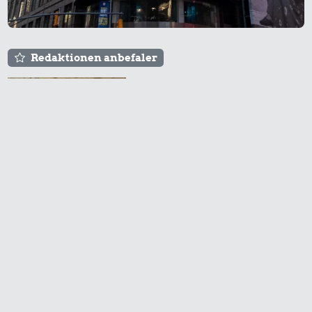
Redaktionen anbefaler
Agnes og Røde lejede
sig ind for 20 kr. -
hvad er det i dag?
Prisen på en tur i
biografen er steget på
få år