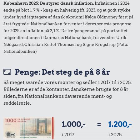
København 2025: De styrer dansk inflation.
Inflationen i 2024
endte på blot 1,9 % - knap en halvering ift. 2023, og et godt stykke
under hvad iagttagere af dansk økonomi ifølge Oldmoney først på
året frygtede. Nationalbanken forventer i deres seneste prognose
for 2025 en inflation på 2,1 %. De tre 'pengemænd' på portrættet
udgør direktionen i Danmarks Nationalbank, fra venstre: Ulrik
Nødgaard, Christian Kettel Thomsen og Signe Krogstrup (Foto:
Nationalbanken)
Penge: Det steg de på 8 år
Så meget svarede vores mønter og sedler i 2017 til i 2025.
Billederne er af de kontanter, danskerne brugte for 8 år
siden, fra Nationalbankens daværende mønt- og
seddelserie.
1.000,-
=
1.200,-
i 2017
i 2025