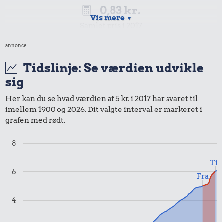
0,83 kr.
Vis mere
▼
Samlet pris i 2017
annonce
Priser i 2025
Tidslinje: Se værdien udvikle
sig
Her kan du se hvad værdien af 5 kr. i 2017 har svaret til
imellem 1900 og 2026. Dit valgte interval er markeret i
1,00 kr.
grafen med rødt.
Tyggegummi
8
Til
1,00 kr.
6
Fra
Samlet pris i 2025
4
Udvalgte varer fra danskernes indkøbskurv gennem tiderne.
Priser i nutidskroner er estimeret af Oldmoney. Priser i