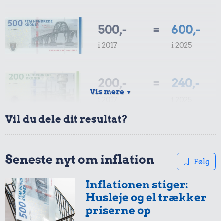
500,-
=
600,-
i 2017
i 2025
200,-
=
240,-
Vis mere
▼
i 2017
i 2025
Vil du dele dit resultat?
100,-
=
120,-
i 2017
i 2025
Seneste nyt om inflation
Følg
Inflationen stiger:
50,-
=
60,-
Husleje og el trækker
i 2017
i 2025
priserne op