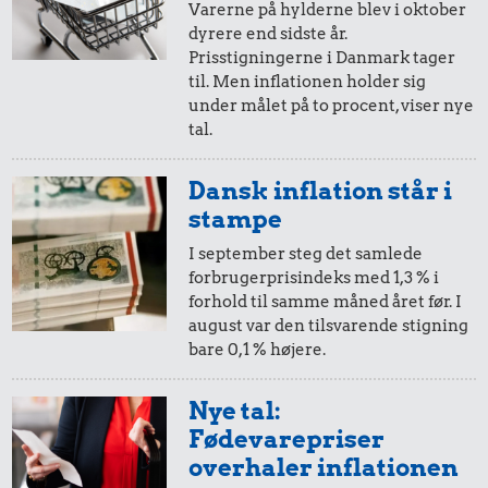
Varerne på hylderne blev i oktober
dyrere end sidste år.
20,-
=
24,-
Prisstigningerne i Danmark tager
til. Men inflationen holder sig
i 2017
i 2025
under målet på to procent, viser nye
tal.
10,-
=
12,-
Dansk inflation står i
i 2017
i 2025
stampe
I september steg det samlede
forbrugerprisindeks med 1,3 % i
5,-
=
6,-
forhold til samme måned året før. I
august var den tilsvarende stigning
i 2017
i 2025
bare 0,1 % højere.
2,-
=
2,-
Nye tal:
Fødevarepriser
i 2017
i 2025
overhaler inflationen