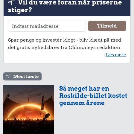
Vil du være foran når priserne
stiger?
Spar penge og investér klogt - bliv klædt på med
det gratis nyhedsbrev fra Oldmoneys redaktion
›
Læs mere
Mest læste
Så meget har en
Roskilde-billet kostet
gennem årene