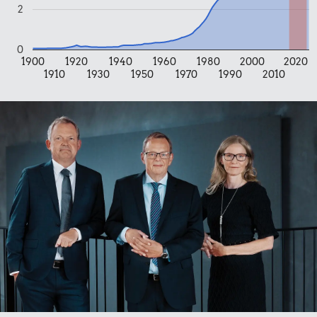
2
datidskroner er på baggrund af forbrugerprisindekset fra
Danmarks Statistik.
0
1900
1920
1940
1960
1980
2000
2020
1910
1930
1950
1970
1990
2010