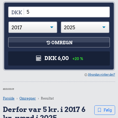
DKK
OMREGN
DKK 6,00
+20 %
Hvordan virker det?
annonce
Forside
Omregner
Resultat
Derfor var 5 kr. i 2017 6
Følg
kr. værd i 2025