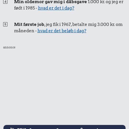
Min oldemor gav mig i dåbsgave
1.000 kr. og jeg er
født i 1985 -
hvad er det i dag?
Mit første job
, jeg fik i 1967, betalte mig 3.000 kr. om
måneden -
hvad er det beløb i dag?
annonce