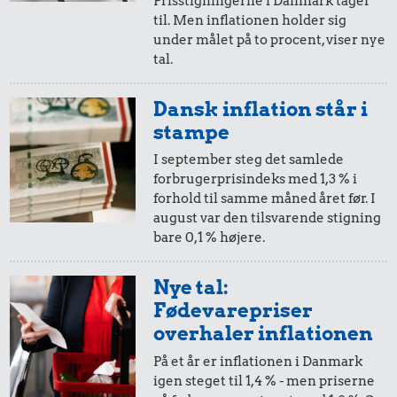
Prisstigningerne i Danmark tager
til. Men inflationen holder sig
i 2012
i dag
under målet på to procent, viser nye
tal.
10,-
=
13,-
Dansk inflation står i
i 2012
i dag
stampe
I september steg det samlede
forbrugerprisindeks med 1,3 % i
5,-
=
6,-
forhold til samme måned året før. I
august var den tilsvarende stigning
i 2012
i dag
bare 0,1 % højere.
2,-
=
3,-
Nye tal:
Fødevarepriser
i 2012
i dag
overhaler inflationen
På et år er inflationen i Danmark
1,-
=
1,-
igen steget til 1,4 % - men priserne