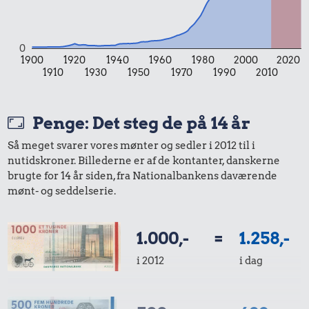
Tyggegummi
18 kr.
0
1900
1920
1940
1960
1980
2000
2020
Pilsner
1910
1930
1950
1970
1990
2010
19 kr.
Penge: Det steg de på 14 år
Samlet pris i 2026
Så meget svarer vores mønter og sedler i 2012 til i
nutidskroner. Billederne er af de kontanter, danskerne
Udvalgte varer fra danskernes indkøbskurv gennem tiderne.
brugte for 14 år siden, fra Nationalbankens daværende
Priser i nutidskroner er estimeret af Oldmoney. Priser i
mønt- og seddelserie.
datidskroner er på baggrund af forbrugerprisindekset fra
Danmarks Statistik.
1.000,-
=
1.258,-
i 2012
i dag