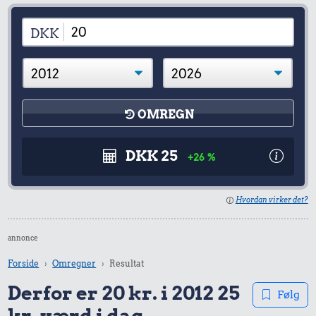
DKK
OMREGN
DKK 25
+26 %
Hvordan virker det?
annonce
Forside
Omregner
Resultat
Derfor er 20 kr. i 2012 25
Følg
kr. værd i dag