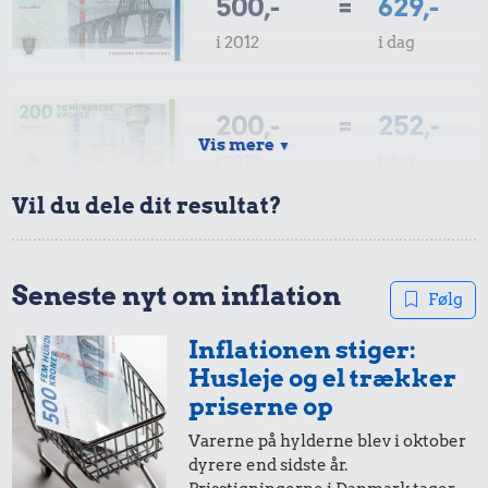
500,-
=
629,-
i 2012
i dag
200,-
=
252,-
Vis mere
▼
i 2012
i dag
Vil du dele dit resultat?
100,-
=
126,-
i 2012
i dag
Seneste nyt om inflation
Følg
Inflationen stiger:
50,-
=
63,-
Husleje og el trækker
i 2012
i dag
priserne op
Varerne på hylderne blev i oktober
dyrere end sidste år.
20,-
=
25,-