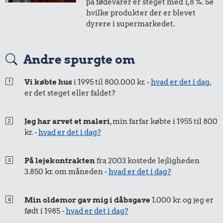
på fødevarer er steget med 1,8 %. Se
i 2012
i dag
hvilke produkter der er blevet
dyrere i supermarkedet.
50 øre
=
0,63,-
Andre spurgte om
i 2012
i dag
Vi købte hus
i 1995 til 800.000 kr. -
hvad er det i dag
,
er det steget eller faldet?
Jeg har arvet et maleri
, min farfar købte i 1955 til 800
kr. -
hvad er det i dag?
På lejekontrakten
fra 2003 kostede lejligheden
3.850 kr. om måneden -
hvad er det i dag?
Min oldemor gav mig i dåbsgave
1.000 kr. og jeg er
født i 1985 -
hvad er det i dag?