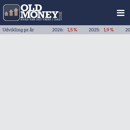
ling pr. år
2026:
1,5 %
2025:
1,9 %
2024:
1,9