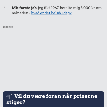
Mit første job
, jeg fik i 1967, betalte mig 3.000 kr. om
måneden -
hvad er det beløb i dag?
annonce
Vil du være foran når priserne
stiger?