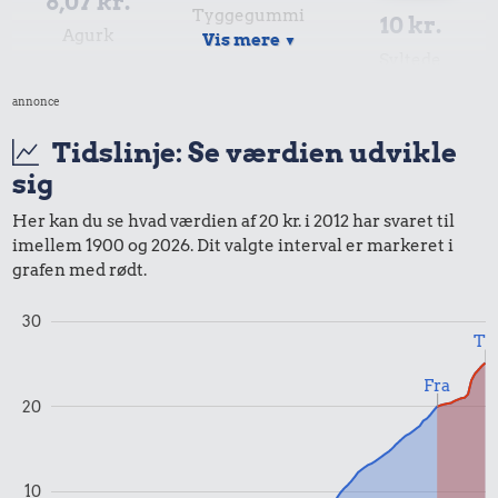
8,07 kr.
Tyggegummi
10 kr.
Agurk
Vis mere
▼
Syltede
rødbeder
annonce
Tidslinje: Se værdien udvikle
19 kr.
sig
Samlet pris i 2012
Her kan du se hvad værdien af 20 kr. i 2012 har svaret til
imellem 1900 og 2026. Dit valgte interval er markeret i
Priser i 2026
grafen med rødt.
30
Til
Fra
20
0,99 kr.
10