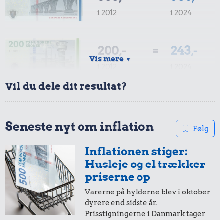
i 2012
i 2024
200,-
=
243,-
Vis mere
▼
i 2012
i 2024
Vil du dele dit resultat?
100,-
=
122,-
i 2012
i 2024
Seneste nyt om inflation
Følg
Inflationen stiger:
50,-
=
61,-
Husleje og el trækker
i 2012
i 2024
priserne op
Varerne på hylderne blev i oktober
dyrere end sidste år.
20,-
=
24,-
Prisstigningerne i Danmark tager