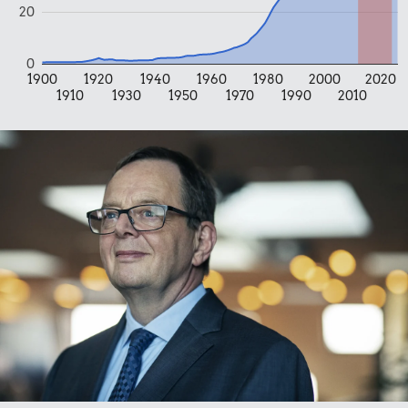
20
Priser i 2024
0
1900
1920
1940
1960
1980
2000
2020
1910
1930
1950
1970
1990
2010
0,98 kr.
25 kr.
Tyggegummi
Rugbrød
22 kr.
Husholdningssprit
48 kr.
Samlet pris i 2024