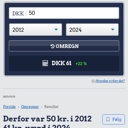
DKK
OMREGN
DKK 61
+22 %
Hvordan virker det?
annonce
Forside
Omregner
Resultat
Derfor var 50 kr. i 2012
Følg
61 kr. værd i 2024