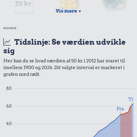
20 kr.
Vis mere
▼
Rugbrød
12 kr.
12 kr.
annonce
Sodavand
1 liter mælk
Tidslinje: Se værdien udvikle
sig
Her kan du se hvad værdien af 50 kr. i 2012 har svaret til
imellem 1900 og 2026. Dit valgte interval er markeret i
grafen med rødt.
5,65 kr.
80
Banan
Til
60
Fra
50 kr.
Samlet pris i 2012
40