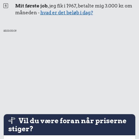
Mit første job
, jeg fik i 1967, betalte mig 3.000 kr. om
måneden -
hvad er det beløb i dag?
annonce
Vil du være foran når priserne
stiger?