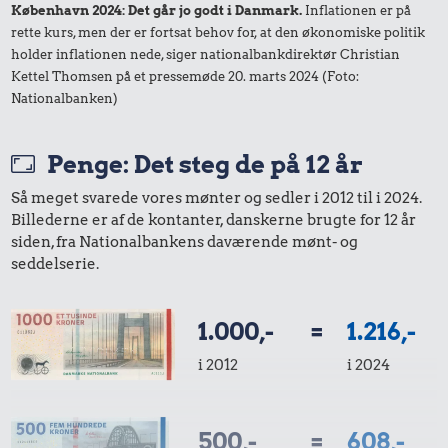
København 2024: Det går jo godt i Danmark.
Inflationen er på
Udvalgte varer fra danskernes indkøbskurv gennem tiderne.
rette kurs, men der er fortsat behov for, at den økonomiske politik
Priser i nutidskroner er estimeret af Oldmoney. Priser i
holder inflationen nede, siger nationalbankdirektør Christian
datidskroner er på baggrund af forbrugerprisindekset fra
Kettel Thomsen på et pressemøde 20. marts 2024 (Foto:
Danmarks Statistik.
Nationalbanken)
Penge: Det steg de på 12 år
Så meget svarede vores mønter og sedler i 2012 til i 2024.
Billederne er af de kontanter, danskerne brugte for 12 år
siden, fra Nationalbankens daværende mønt- og
seddelserie.
1.000,-
=
1.216,-
i 2012
i 2024
500,-
=
608,-