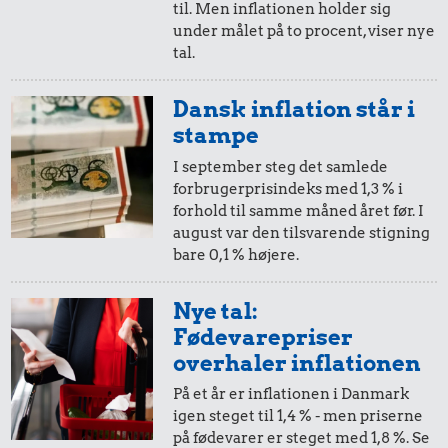
til. Men inflationen holder sig
i 2012
i 2024
under målet på to procent, viser nye
tal.
10,-
=
12,-
Dansk inflation står i
i 2012
i 2024
stampe
I september steg det samlede
forbrugerprisindeks med 1,3 % i
5,-
=
6,-
forhold til samme måned året før. I
august var den tilsvarende stigning
i 2012
i 2024
bare 0,1 % højere.
2,-
=
2,-
Nye tal:
Fødevarepriser
i 2012
i 2024
overhaler inflationen
På et år er inflationen i Danmark
1,-
=
1,-
igen steget til 1,4 % - men priserne
på fødevarer er steget med 1,8 %. Se