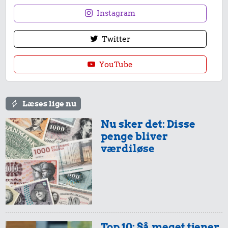
Instagram
Twitter
YouTube
Læses lige nu
Nu sker det: Disse
penge bliver
værdiløse
Top 10: Så meget tjener