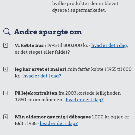
i 2012
i 2024
hvilke produkter der er blevet
dyrere i supermarkedet.
50 øre
=
0,61,-
Andre spurgte om
i 2012
i 2024
Vi købte hus
i 1995 til 800.000 kr. -
hvad er det i dag
,
er det steget eller faldet?
Jeg har arvet et maleri
, min farfar købte i 1955 til 800
kr. -
hvad er det i dag?
På lejekontrakten
fra 2003 kostede lejligheden
3.850 kr. om måneden -
hvad er det i dag?
Min oldemor gav mig i dåbsgave
1.000 kr. og jeg er
født i 1985 -
hvad er det i dag?