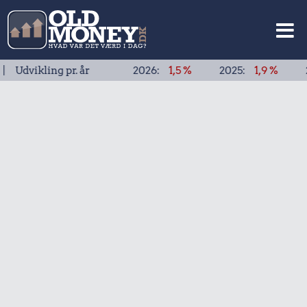
ling pr. år
2026:
1,5 %
2025:
1,9 %
2024:
1,