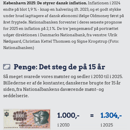
København 2025: De styrer dansk inflation.
Inflationen i 2024
endte på blot 1,9 % - knap en halvering ift. 2023, og et godt stykke
under hvad iagttagere af dansk økonomi ifølge Oldmoney først på
året frygtede. Nationalbanken forventer i deres seneste prognose
for 2025 en inflation på 2,1 %. De tre 'pengemænd' på portrættet
udgør direktionen i Danmarks Nationalbank, fra venstre: Ulrik
Nødgaard, Christian Kettel Thomsen og Signe Krogstrup (Foto:
Nationalbanken)
Penge: Det steg de på 15 år
Så meget svarede vores mønter og sedler i 2010 til i 2025.
Billederne er af de kontanter, danskerne brugte for 15 år
siden, fra Nationalbankens daværende mønt- og
seddelserie.
1.000,-
=
1.304,-
i 2010
i 2025