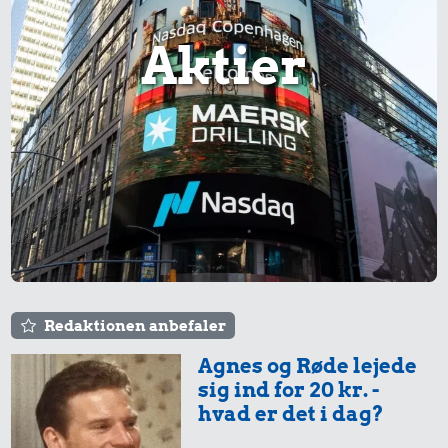
Bliv klogere på investering med
Oldmoneys
investeringsguides
Aktier