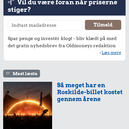
Vil du være foran når priserne
stiger?
Spar penge og investér klogt - bliv klædt på med
det gratis nyhedsbrev fra Oldmoneys redaktion
›
Læs mere
Mest læste
Så meget har en
Roskilde-billet kostet
gennem årene