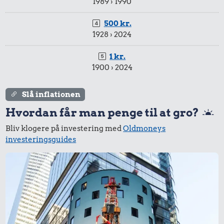
Mest omregnede
1.000 kr.
1950 › 1951
1.000 kr.
1959 › 1960
1.000 kr.
1989 › 1990
500 kr.
1928 › 2024
1 kr.
1900 › 2024
Slå inflationen
Hvordan får man penge til at gro?