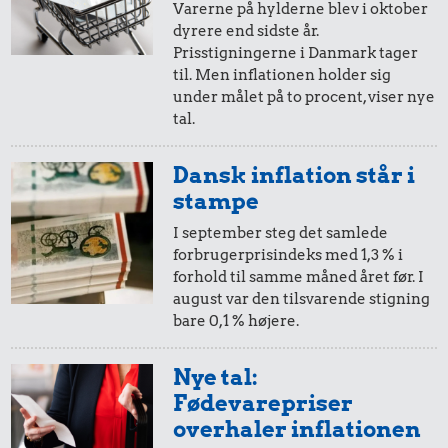
Varerne på hylderne blev i oktober
dyrere end sidste år.
20,-
=
26,-
Prisstigningerne i Danmark tager
til. Men inflationen holder sig
i 2010
i 2025
under målet på to procent, viser nye
tal.
10,-
=
13,-
Dansk inflation står i
i 2010
i 2025
stampe
I september steg det samlede
forbrugerprisindeks med 1,3 % i
5,-
=
7,-
forhold til samme måned året før. I
august var den tilsvarende stigning
i 2010
i 2025
bare 0,1 % højere.
2,-
=
3,-
Nye tal:
Fødevarepriser
i 2010
i 2025
overhaler inflationen