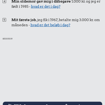
Min oldemor gav mig i dåbsgave
1.000 kr. og jeg er
født i 1985 -
hvad er det i dag?
Mit første job
, jeg fik i 1967, betalte mig 3.000 kr. om
måneden -
hvad er det beløb i dag?
annonce