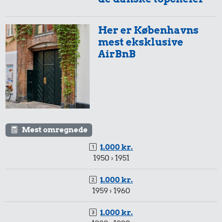
Top 10: Så meget tjener
de danske topchefer
Her er Københavns
mest eksklusive
AirBnB