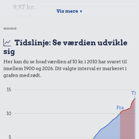
9,97 kr.
Vis mere
▼
Syltede
rødbeder
annonce
Tidslinje: Se værdien udvikle
9,97 kr.
sig
Samlet pris i 2010
Her kan du se hvad værdien af 10 kr. i 2010 har svaret til
imellem 1900 og 2026. Dit valgte interval er markeret i
Priser i 2025
grafen med rødt.
15
Til
Fra
10
1,00 kr.
6,00 kr.
Tyggegummi
5