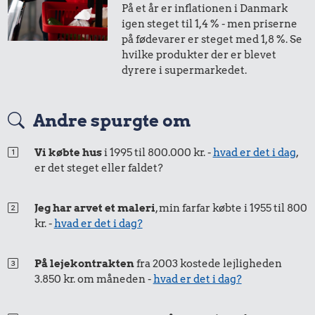
På et år er inflationen i Danmark
1,-
=
1,-
igen steget til 1,4 % - men priserne
på fødevarer er steget med 1,8 %. Se
i 2010
i 2025
hvilke produkter der er blevet
dyrere i supermarkedet.
50 øre
=
0,65,-
Andre spurgte om
i 2010
i 2025
Vi købte hus
i 1995 til 800.000 kr. -
hvad er det i dag
,
er det steget eller faldet?
Jeg har arvet et maleri
, min farfar købte i 1955 til 800
kr. -
hvad er det i dag?
På lejekontrakten
fra 2003 kostede lejligheden
3.850 kr. om måneden -
hvad er det i dag?