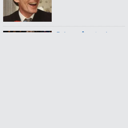
Redaktionen anbefaler
Agnes og Røde lejede
sig ind for 20 kr. -
hvad er det i dag?
Prisen på en tur i
biografen er steget på
få år