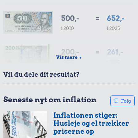
500,-
=
652,-
i 2010
i 2025
200,-
=
261,-
Vis mere
▼
i 2010
i 2025
Vil du dele dit resultat?
100,-
=
130,-
i 2010
i 2025
Seneste nyt om inflation
Følg
Inflationen stiger:
50,-
=
65,-
Husleje og el trækker
i 2010
i 2025
priserne op