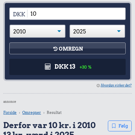
DKK
OMREGN
DKK 13
+30 %
Hvordan virker det?
annonce
Forside
Omregner
Resultat
Derfor var 10 kr. i 2010
Følg
13 kr. værd i 2025