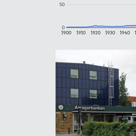
50
0
1900
1910
1920
1930
1940
21 kr.
Hotdog
9,59 k
2 kg me
100 kr.
Samlet pris i 2010
Udvalgte varer fra danskernes indkøbs