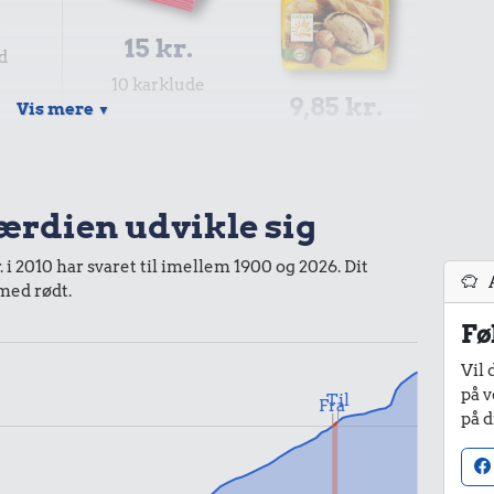
.
15 kr.
d
10 karklude
9,85 kr.
Vis mere
▼
2 kg mel
værdien udvikle sig
 i 2010 har svaret til imellem 1900 og 2026. Dit
 med rødt.
Fø
Vil 
på v
r.
7,09 kr.
Til
Fra
16 kr.
på d
100 g flæskesvær
1 kg havregryn