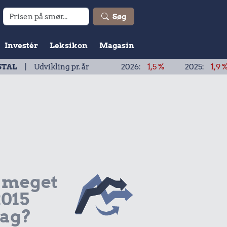
Søg
Investér
Leksikon
Magasin
ikling pr. år
2026:
1,5 %
2025:
1,9 %
2024:
 meget
2015
dag?