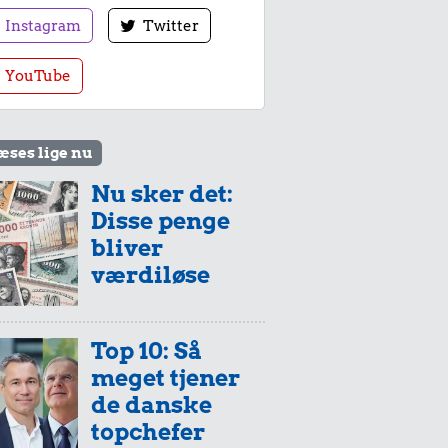
Instagram
Twitter
YouTube
æses lige nu
Nu sker det:
Disse penge
bliver
værdiløse
Top 10: Så
meget tjener
de danske
topchefer