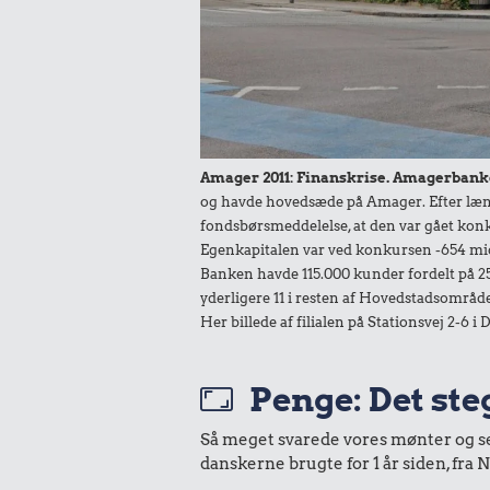
Oldmoney. Priser i datidskroner er på 
Amager 2011: Finanskrise. Amagerbank
og havde hovedsæde på Amager. Efter læng
fondsbørsmeddelelse, at den var gået konku
Egenkapitalen var ved konkursen -654 mio.
Banken havde 115.000 kunder fordelt på 25
yderligere 11 i resten af Hovedstadsområde
Her billede af filialen på Stationsvej 2-6 i
Penge: Det steg
Så meget svarede vores mønter og sedl
danskerne brugte for 1 år siden, fr