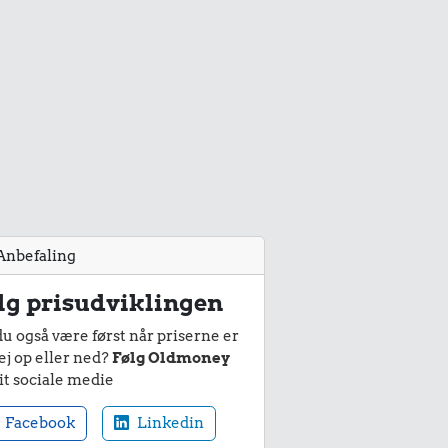
Anbefaling
lg prisudviklingen
du også være først når priserne er
ej op eller ned?
Følg Oldmoney
it sociale medie
Facebook
Linkedin