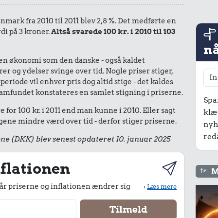
anmark fra 2010 til 2011 blev 2,8 %. Det medførte en
di på 3 kroner.
Altså svarede 100 kr. i 2010 til 103
nå
I en økonomi som den danske - også kaldet
r og ydelser svinge over tid. Nogle priser stiger,
periode vil enhver pris dog altid stige - det kaldes
le samfundet konstateres en samlet stigning i priserne.
Spa
for 100 kr. i 2011 end man kunne i 2010. Eller sagt
klæ
ene mindre værd over tid - derfor stiger priserne.
nyh
red
ne (DKK) blev senest opdateret 10. januar 2025
flationen
M
r priserne og inflationen ændrer sig
›
Læs mere