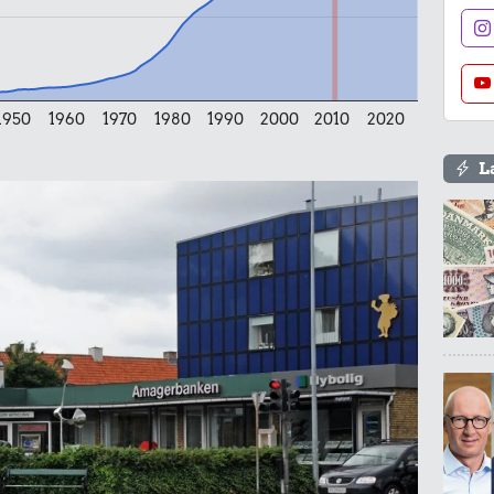
47 kr.
0,79 kr.
1/2 kg kaffe
Tyggegummi
1950
1960
1970
1980
1990
2000
2010
2020
L
r.
l
96 kr.
Samlet pris i 2011
kurv gennem tiderne. Priser i nutidskroner er estimeret af