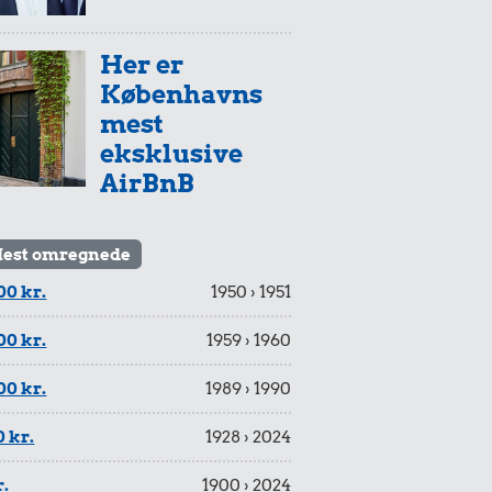
Her er
Københavns
mest
eksklusive
AirBnB
est omregnede
00 kr.
1950 › 1951
00 kr.
1959 › 1960
00 kr.
1989 › 1990
 kr.
1928 › 2024
r.
1900 › 2024