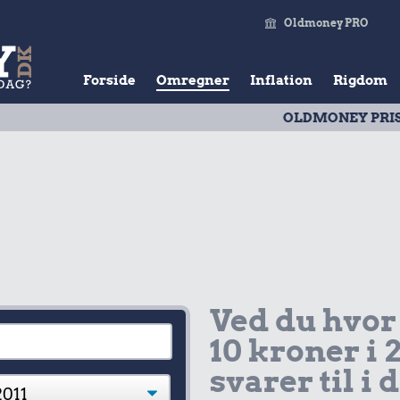
Oldmoney PRO
Forside
Omregner
Inflation
Rigdom
OLDMONEY PRISTAL
| Udv
Ved du hvor
10 kroner i 
svarer til i 