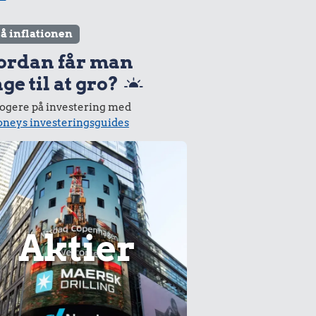
lå inflationen
ordan får man
ge til at gro?
logere på investering med
neys investeringsguides
Aktier