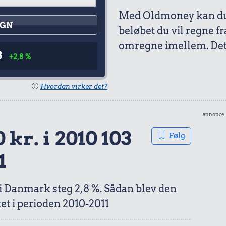
Med Oldmoney kan du 
GN
beløbet du vil regne fr
omregne imellem. Det 
3
+2,8 %
Hvordan virker det?
annonce
 kr. i 2010 103
Følg
1
 i Danmark steg 2,8 %. Sådan blev den
et i perioden 2010-2011