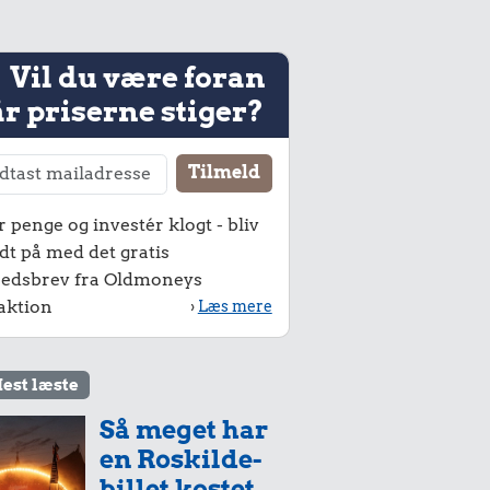
Vil du være foran
r priserne stiger?
r penge og investér klogt - bliv
dt på med det gratis
edsbrev fra Oldmoneys
aktion
›
Læs mere
est læste
Så meget har
en Roskilde-
billet kostet