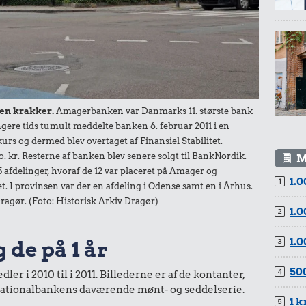
baggrund af forbrugerprisindekset fra Danmarks Statistik.
en krakker.
Amagerbanken var Danmarks 11. største bank
ere tids tumult meddelte banken 6. februar 2011 i en
rs og dermed blev overtaget af Finansiel Stabilitet.
 kr. Resterne af banken blev senere solgt til BankNordik.
M
 afdelinger, hvoraf de 12 var placeret på Amager og
1.0
t. I provinsen var der en afdeling i Odense samt en i Århus.
 Dragør. (Foto: Historisk Arkiv Dragør)
1.0
1.0
 de på 1 år
500
er i 2010 til i 2011. Billederne er af de kontanter,
a Nationalbankens daværende mønt- og seddelserie.
1 k