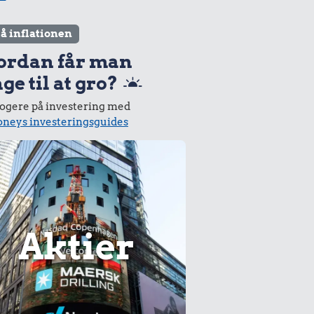
lå inflationen
ordan får man
ge til at gro?
logere på investering med
neys investeringsguides
Aktier