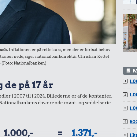
59 kr.
.
1/2 kg skæreost
18 kr.
Pilsner
ark.
Inflationen er på rette kurs, men der er fortsat behov
ationen nede, siger nationalbankdirektør Christian Kettel
 (Foto: Nationalbanken)
M
1.0
 de på 17 år
0,98 kr.
19 kr.
Tyggegummi
10 karklude
1.0
er i 2007 til i 2024. Billederne er af de kontanter,
ra Nationalbankens daværende mønt- og seddelserie.
1.0
.
500
sprit
1.000,-
=
1.371,-
1 k