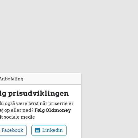
Anbefaling
lg prisudviklingen
du også være først når priserne er
ej op eller ned?
Følg Oldmoney
it sociale medie
Facebook
Linkedin