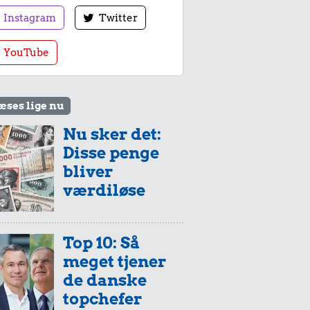
Instagram
Twitter
YouTube
æses lige nu
Nu sker det:
Disse penge
bliver
værdiløse
Top 10: Så
meget tjener
de danske
topchefer