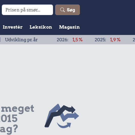
Søg
Investér
Leksikon
Magasin
ing pr. år
2026:
1,5 %
2025:
1,9 %
2024:
1,9 
 meget
2015
dag?