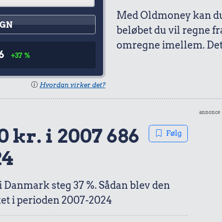
Med Oldmoney kan du 
GN
beløbet du vil regne fr
omregne imellem. Det 
6
+37 %
Hvordan virker det?
annonce
 kr. i 2007 686
Følg
24
 i Danmark steg 37 %. Sådan blev den
et i perioden 2007-2024