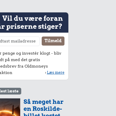
Vil du være foran
r priserne stiger?
r penge og investér klogt - bliv
dt på med det gratis
edsbrev fra Oldmoneys
aktion
›
Læs mere
est læste
Så meget har
en Roskilde-
billet kostet