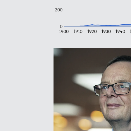
229 kr.
200
Bukser
0
1900
1910
1920
1930
1940
14 kr.
10 karklude
13 kr
Pilsner