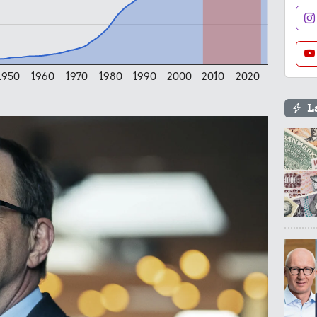
29 kr.
100 g flæskesvær
Is
1950
1960
1970
1980
1990
2000
2010
2020
L
24 kr.
Røget sild
25 kr.
Rugbrød
.