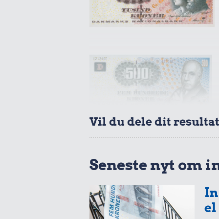
0,72 kr.
Tyggegummi
14 kr
Vil du dele dit resulta
1 kg havre
Seneste nyt om i
In
el