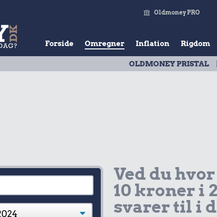
Oldmoney PRO
Forside
Omregner
Inflation
Rigdom
OLDMONEY PRISTAL
| Udvikl
Ved du hvor
10 kroner i 
svarer til i 