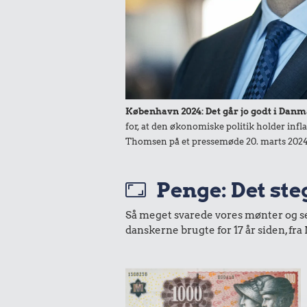
25 kr
23 kr.
Avis
Bakke jordbær
København 2024: Det går jo godt i Danm
for, at den økonomiske politik holder infl
Thomsen på et pressemøde 20. marts 2024
Penge: Det steg
Så meget svarede vores mønter og sedl
13 kr.
danskerne brugte for 17 år siden, f
Franskbrød
16 kr
Husholdnings