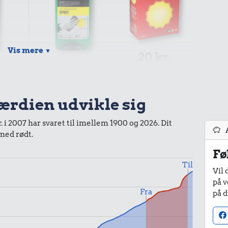
Vis mere
▼
20 kr.
.
22 kr.
1 kg havregryn
Husholdningssprit
værdien udvikle sig
 i 2007 har svaret til imellem 1900 og 2026. Dit
 med rødt.
Fø
Til
Vil 
på v
Fra
på d
.
8,83 kr.
lade