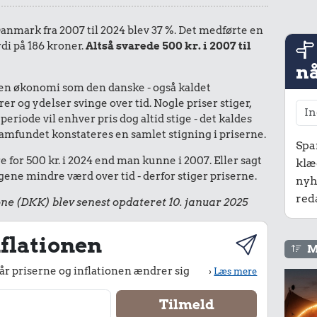
 Danmark fra 2007 til 2024 blev 37 %. Det medførte en
di på 186 kroner.
Altså svarede 500 kr. i 2007 til
nå
I en økonomi som den danske - også kaldet
r og ydelser svinge over tid. Nogle priser stiger,
periode vil enhver pris dog altid stige - det kaldes
le samfundet konstateres en samlet stigning i priserne.
Spa
 for 500 kr. i 2024 end man kunne i 2007. Eller sagt
klæ
ene mindre værd over tid - derfor stiger priserne.
nyh
red
ne (DKK) blev senest opdateret 10. januar 2025
flationen
M
r priserne og inflationen ændrer sig
›
Læs mere