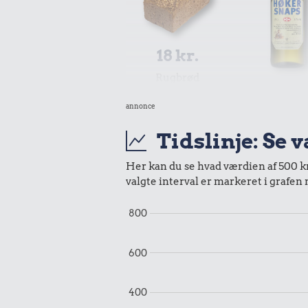
18 kr.
Rugbrød
97 kr
annonce
Snaps
Tidslinje: Se 
Her kan du se hvad værdien af 500 kr.
valgte interval er markeret i grafen
800
600
19 kr
400
200 g choko