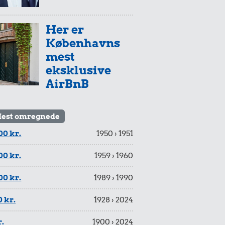
Her er
Københavns
mest
eksklusive
AirBnB
est omregnede
00 kr.
1950 › 1951
00 kr.
1959 › 1960
00 kr.
1989 › 1990
 kr.
1928 › 2024
r.
1900 › 2024