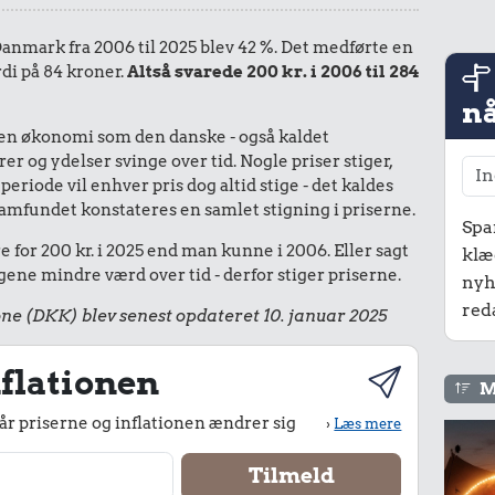
 Danmark fra 2006 til 2025 blev 42 %. Det medførte en
rdi på 84 kroner.
Altså svarede 200 kr. i 2006 til 284
nå
I en økonomi som den danske - også kaldet
r og ydelser svinge over tid. Nogle priser stiger,
periode vil enhver pris dog altid stige - det kaldes
le samfundet konstateres en samlet stigning i priserne.
Spa
 for 200 kr. i 2025 end man kunne i 2006. Eller sagt
klæ
ene mindre værd over tid - derfor stiger priserne.
nyh
red
ne (DKK) blev senest opdateret 10. januar 2025
flationen
M
r priserne og inflationen ændrer sig
›
Læs mere