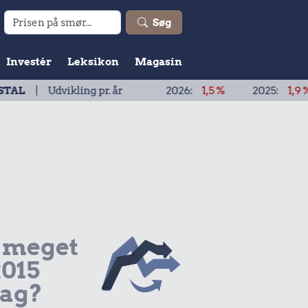
Søg
Investér
Leksikon
Magasin
ikling pr. år
2026:
1,5 %
2025:
1,9 %
2024:
 meget
2015
dag?