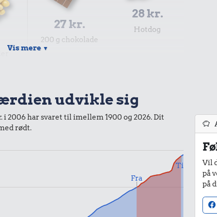
28 kr.
27 kr.
Hotdog
.
200 g chokolade
Vis mere
▼
ler
værdien udvikle sig
 i 2006 har svaret til imellem 1900 og 2026. Dit
35 kr.
19 kr.
 med rødt.
1/2 kg hakket
10 karklude
Fø
oksekød
Vil 
Til
r.
på v
Fra
på d
mmi