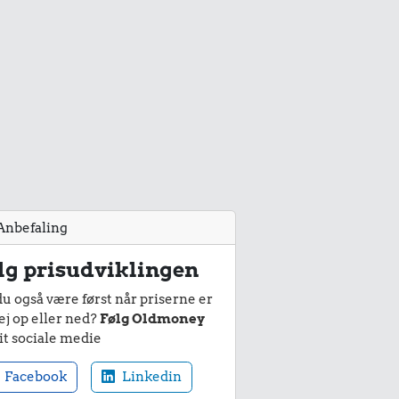
Anbefaling
lg prisudviklingen
du også være først når priserne er
ej op eller ned?
Følg Oldmoney
it sociale medie
Facebook
Linkedin