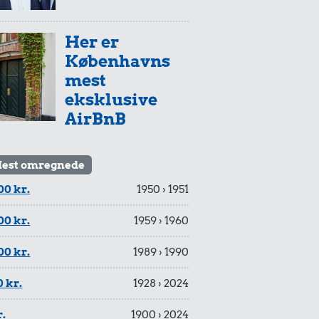
Her er
Københavns
mest
eksklusive
AirBnB
est omregnede
00 kr.
1950 › 1951
00 kr.
1959 › 1960
00 kr.
1989 › 1990
 kr.
1928 › 2024
r.
1900 › 2024