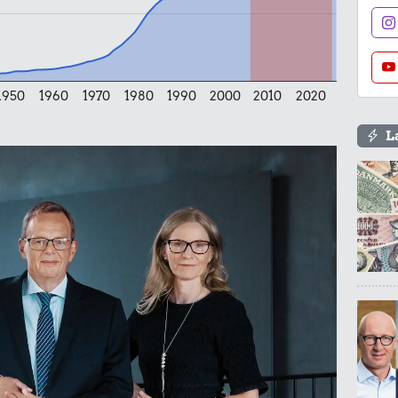
1950
1960
1970
1980
1990
2000
2010
2020
16 kr.
15 kr.
L
1 kg sukker
1 liter mælk
1,00 kr.
19 kr.
Tyggegummi
1 kg kartofler