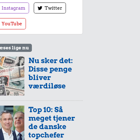
Instagram
Twitter
YouTube
æses lige nu
Nu sker det:
Disse penge
bliver
værdiløse
Top 10: Så
meget tjener
de danske
topchefer