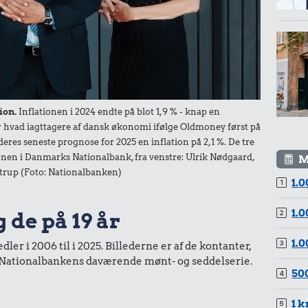
7,00 kr.
25 kr.
Banan
ion.
Inflationen i 2024 endte på blot 1,9 % - knap en
Rugbrød
der hvad iagttagere af dansk økonomi ifølge Oldmoney først på
deres seneste prognose for 2025 en inflation på 2,1 %. De tre
nen i Danmarks Nationalbank, fra venstre: Ulrik Nødgaard,
M
trup (Foto: Nationalbanken)
1.0
1.0
 de på 19 år
1.0
er i 2006 til i 2025. Billederne er af de kontanter,
6,00 kr.
ra Nationalbankens daværende mønt- og seddelserie.
500
Æble
1 k