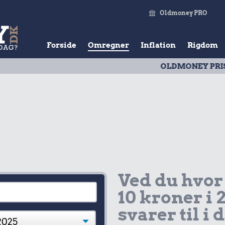
Oldmoney PRO
Forside
Omregner
Inflation
Rigdom
OLDMONEY PRISTAL
| Udv
Ved du hvor
10 kroner i 
svarer til i 