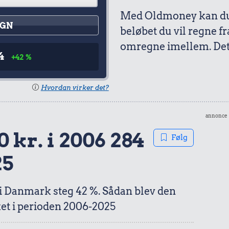
Med Oldmoney kan du 
GN
beløbet du vil regne fr
omregne imellem. Det 
4
+42 %
Hvordan virker det?
annonce
 kr. i 2006 284
Følg
25
 i Danmark steg 42 %. Sådan blev den
et i perioden 2006-2025