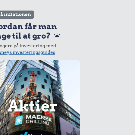
lå inflationen
ordan får man
ge til at gro?
logere på investering med
neys investeringsguides
Aktier