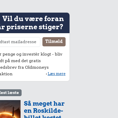
Vil du være foran
r priserne stiger?
r penge og investér klogt - bliv
dt på med det gratis
edsbrev fra Oldmoneys
aktion
›
Læs mere
est læste
Så meget har
en Roskilde-
billet kostet