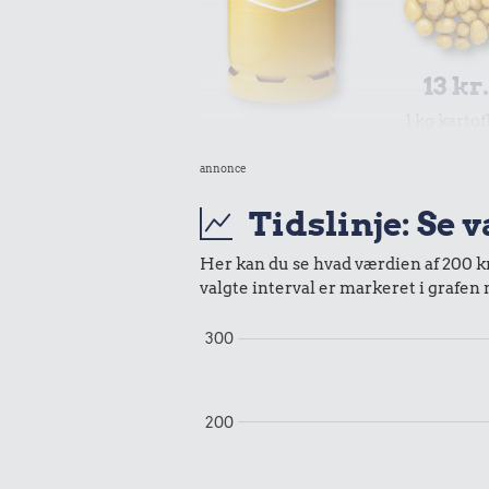
13 kr
1 kg kartof
169 kr.
annonce
10 kg gas
Tidslinje: Se 
Her kan du se hvad værdien af 200 kr.
valgte interval er markeret i grafen
300
0,70 k
200
Tyggegu
14 kr.
1 kg havregryn