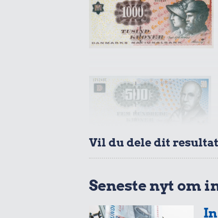
197 kr.
Samlet pris i 2006
Udvalgte varer fra danskernes indkøbs
Oldmoney. Priser i datidskroner er på 
Vil du dele dit resulta
Seneste nyt om i
In