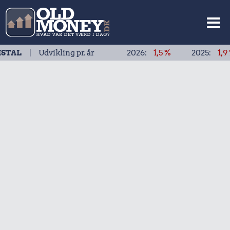
Udvikling pr. år
2026:
1,5 %
2025:
1,9 %
20