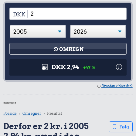
DKK
OMREGN
DKK 2,94
+47 %
Hvordan virker det?
annonce
Forside
Omregner
Resultat
Derfor er 2 kr. i 2005
Følg
2,94 kr. værd i dag