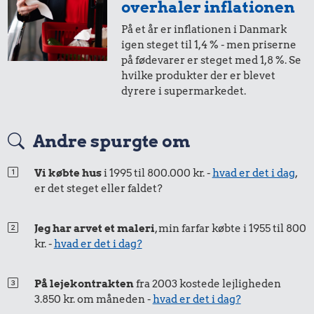
overhaler inflationen
På et år er inflationen i Danmark
1,-
=
1,-
igen steget til 1,4 % - men priserne
på fødevarer er steget med 1,8 %. Se
i 2005
i dag
hvilke produkter der er blevet
dyrere i supermarkedet.
50 øre
=
0,74,-
Andre spurgte om
i 2005
i dag
Vi købte hus
i 1995 til 800.000 kr. -
hvad er det i dag
,
er det steget eller faldet?
25 øre
=
0,37,-
i 2005
i dag
Jeg har arvet et maleri
, min farfar købte i 1955 til 800
kr. -
hvad er det i dag?
På lejekontrakten
fra 2003 kostede lejligheden
3.850 kr. om måneden -
hvad er det i dag?