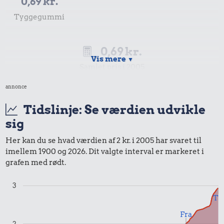
0,69 kr.
Tyggegummi
0,69 kr.
Vis mere
▼
Samlet pris i 2005
annonce
Priser i 2026
Tidslinje: Se værdien udvikle
sig
Her kan du se hvad værdien af 2 kr. i 2005 har svaret til
imellem 1900 og 2026. Dit valgte interval er markeret i
0,99 kr.
grafen med rødt.
Tyggegummi
3
Til
0,99 kr.
Fra
2