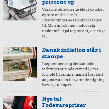
i 2005
i dag
priserne op
Varerne på hylderne blev i oktober
dyrere end sidste år.
20,-
=
29,-
Prisstigningerne i Danmark tager
til. Men inflationen holder sig
i 2005
i dag
under målet på to procent, viser nye
tal.
10,-
=
15,-
Dansk inflation står i
i 2005
i dag
stampe
I september steg det samlede
forbrugerprisindeks med 1,3 % i
5,-
=
7,-
forhold til samme måned året før. I
august var den tilsvarende stigning
i 2005
i dag
bare 0,1 % højere.
2,-
=
3,-
Nye tal:
Fødevarepriser
i 2005
i dag