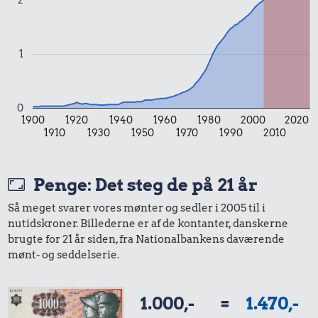
Samlet pris i 2026
Udvalgte varer fra danskernes indkøbskurv gennem tiderne.
1
Priser i nutidskroner er estimeret af Oldmoney. Priser i
datidskroner er på baggrund af forbrugerprisindekset fra
Danmarks Statistik.
0
1900
1920
1940
1960
1980
2000
2020
1910
1930
1950
1970
1990
2010
Penge: Det steg de på 21 år
Så meget svarer vores mønter og sedler i 2005 til i
nutidskroner. Billederne er af de kontanter, danskerne
brugte for 21 år siden, fra Nationalbankens daværende
mønt- og seddelserie.
1.000,-
=
1.470,-