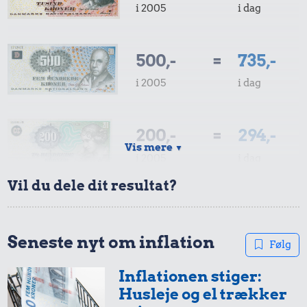
i 2005
i dag
500,-
=
735,-
i 2005
i dag
200,-
=
294,-
Vis mere
▼
i 2005
i dag
Vil du dele dit resultat?
100,-
=
147,-
i 2005
i dag
Seneste nyt om inflation
Følg
Inflationen stiger:
50,-
=
74,-
Husleje og el trækker