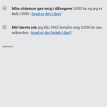
Min oldemor gav mig i dåbsgave
1.000 kr. og jeg er
født i 1985 -
hvad er det i dag?
Mit første job
, jeg fik i 1967, betalte mig 3.000 kr. om
måneden -
hvad er det beløb i dag?
annonce