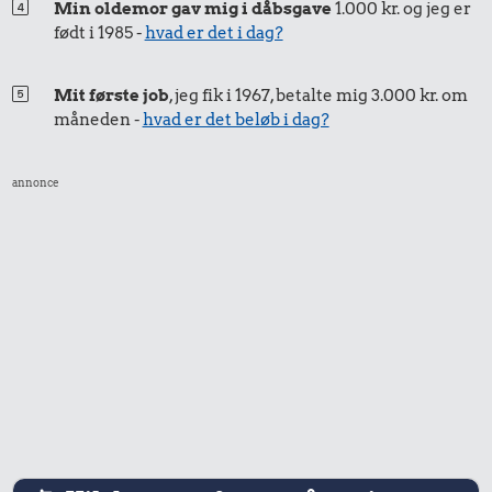
Min oldemor gav mig i dåbsgave
1.000 kr. og jeg er
9.007 kr.
født i 1985 -
hvad er det i dag?
Samlet pris i 2005
Mit første job
, jeg fik i 1967, betalte mig 3.000 kr. om
måneden -
hvad er det beløb i dag?
Priser i 2026
annonce
3.153 kr.
54 kr.
Komfur
1/3 kg marcipan
9,85 kr.
Agurk
315 kr.
28 kr.
30 kr.
Togbillet,