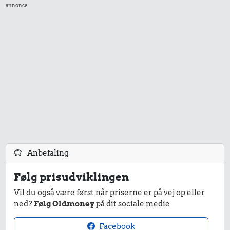
1 liter mælk
Æble
annonce
10.000 kr.
Samlet pris i 2026
Udvalgte varer fra danskernes indkøbskurv gennem tiderne.
Priser i nutidskroner er estimeret af Oldmoney. Priser i
datidskroner er på baggrund af forbrugerprisindekset fra
Danmarks Statistik.
Anbefaling
Følg prisudviklingen
Vil du også være først når priserne er på vej op eller
ned?
Følg Oldmoney
på dit sociale medie
Facebook