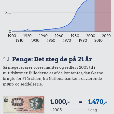
24 kr.
17 kr.
19 kr.
1/2 kg hakket
200 g smør
Hotdog
5.…
oksekød
0
1900
1920
1940
1960
1980
2000
2020
41 kr.
4,14 kr.
289 kr.
1910
1930
1950
1970
1990
2010
1/2 kg kaffe
Æble
Dæk
Penge: Det steg de på 21 år
10 kr.
21 kr.
13 kr.
Så meget svarer vores mønter og sedler i 2005 til i
nutidskroner. Billederne er af de kontanter, danskerne
1 liter mælk
Is
1 kg kartofler
brugte for 21 år siden, fra Nationalbankens daværende
mønt- og seddelserie.
8,98 kr.
0,69 kr.
221 kr.
1.000,-
=
1.470,-
Syltede
Tyggegummi
Bukser
i 2005
i dag
rødbeder