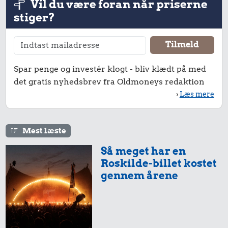
Vil du være foran når priserne
Hotdog
Aarhus-
Is
stiger?
København
315 kr.
Spar penge og investér klogt - bliv klædt på med
161 kr.
5.419 kr.
Taxatur,
det gratis nyhedsbrev fra Oldmoneys redaktion
Hovedbanegården-
10 liter benzin
Kat
›
Læs mere
Lufthavnen
Mest læste
22 kr.
12 kr.
59 kr.
Så meget har en
Husholdningssprit
2 kg mel
1/2 kg kaffe
Roskilde-billet kostet
gennem årene
34 kr.
15 kr.
236 kr.
1/2 kg hakket
1 kg sukker
10 kg gas