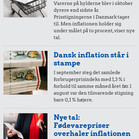
Varerne på hylderne blev i oktober
6,21 kr.
dyrere end sidste år.
113 kr.
17 kr.
20,-
=
29,-
Prisstigningerne i Danmark tager
100 g
10 liter benzin
Rugbrød
til. Men inflationen holder sig
flæskesvær
i 2005
i dag
under målet på to procent, viser nye
tal.
10,-
=
15,-
19 kr.
Dansk inflation står i
11 kr.
66 kr.
i 2005
i dag
stampe
200 g
1 dåse suppe
Biografbillet
chokolade
I september steg det samlede
forbrugerprisindeks med 1,3 % i
5,-
=
7,-
forhold til samme måned året før. I
august var den tilsvarende stigning
i 2005
i dag
8,63 kr.
14 kr.
3.797 kr.
bare 0,1 % højere.
2 kg mel
1 kg havregryn
Kat
2,-
=
3,-
Nye tal:
Fødevarepriser
i 2005
i dag
31 kr.
38 kr.
17 kr.
overhaler inflationen