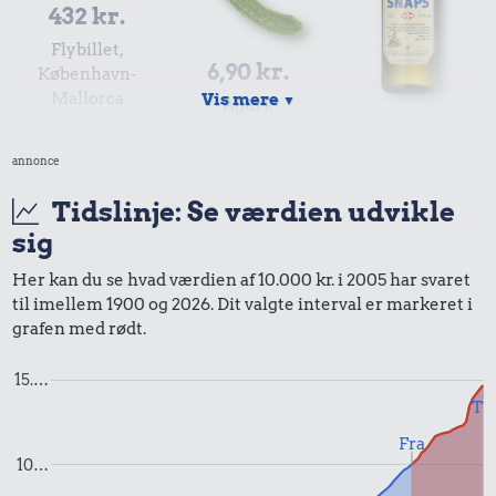
432 kr.
Flybillet,
6,90 kr.
København-
Mallorca
Vis mere
▼
Agurk
93 kr.
annonce
Snaps
Tidslinje: Se værdien udvikle
sig
Her kan du se hvad værdien af 10.000 kr. i 2005 har svaret
til imellem 1900 og 2026. Dit valgte interval er markeret i
grafen med rødt.
13 kr.
20 kr.
200 kr.
15.…
10 karklude
6 æg
Strygejern
Til
Fra
10…