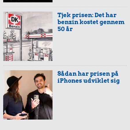
oksekød
Tjek prisen: Det har
benzin kostet gennem
50 år
18 kr.
6,90 kr.
29 kr.
Franskbrød
Banan
6 æg
Sådan har prisen på
iPhones udviklet sig
13 kr.
49 kr.
0,99 kr.
Syltede
Kylling
Tyggegummi
rødbeder
14 kr.
5,91 kr.