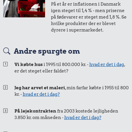
100 g garn
1/3 kg marcipan
Syltetøj
På et år er inflationen i Danmark
1,-
=
1,-
igen steget til 1,4 % - men priserne
på fødevarer er steget med 1,8 %. Se
i 2005
i dag
hvilke produkter der er blevet
12 kr.
414 kr.
24 kr.
dyrere i supermarkedet.
Franskbrød
Sko
Avis
50 øre
=
0,74,-
Andre spurgte om
i 2005
i dag
221 kr.
Vi købte hus
i 1995 til 800.000 kr. -
hvad er det i dag
,
35 kr.
10 kr.
er det steget eller faldet?
Togbillet,
25 øre
=
0,37,-
Kylling
Aarhus-
Sodavand
København
i 2005
i dag
Jeg har arvet et maleri
, min farfar købte i 1955 til 800
kr. -
hvad er det i dag?
22 kr.
På lejekontrakten
fra 2003 kostede lejligheden
3.850 kr. om måneden -
hvad er det i dag?
Bakke jordbær