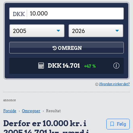
DKK
OMREGN
DKK 14.701
+47 %
Hvordan virker det?
annonce
Forside
Omregner
Resultat
Derfor er 10.000 kr. i
Følg
2005 14.701 kr. værd i