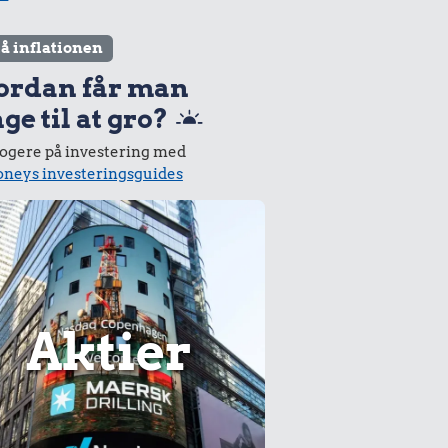
lå inflationen
ordan får man
ge til at gro?
logere på investering med
neys investeringsguides
Aktier