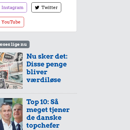
Instagram
Twitter
YouTube
æses lige nu
Nu sker det:
Disse penge
bliver
værdiløse
Top 10: Så
meget tjener
de danske
topchefer