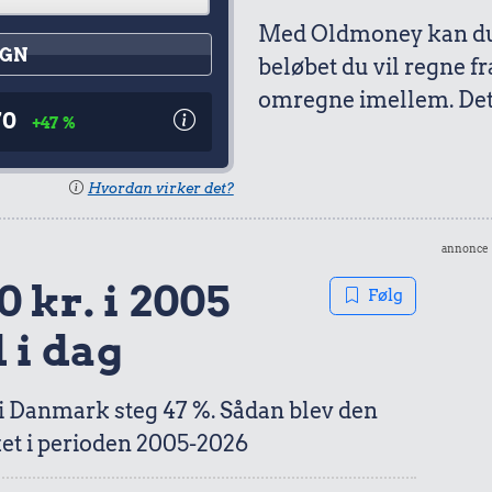
Med Oldmoney kan du 
GN
beløbet du vil regne fr
omregne imellem. Det 
70
+47 %
Hvordan virker det?
annonce
0 kr. i 2005
Følg
 i dag
 i Danmark steg 47 %. Sådan blev den
et i perioden 2005-2026