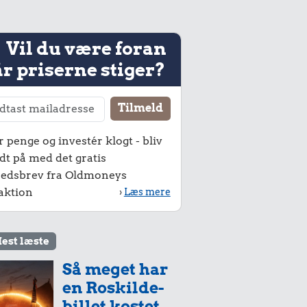
Vil du være foran
r priserne stiger?
r penge og investér klogt - bliv
dt på med det gratis
edsbrev fra Oldmoneys
aktion
›
Læs mere
est læste
Så meget har
en Roskilde-
billet kostet