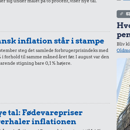
er sig under målet på to procent, viser nye tal.
i 2005
i dag
S
.
Hv
d
pen
nsk inflation står i stampe
Bliv k
50,-
=
74,-
Oldmo
eptember steg det samlede forbrugerprisindeks med
15 kr.
% i forhold til samme måned året før. I august var den
59 kr.
i 2005
i dag
varende stigning bare 0,1 % højere.
1 kg sukker
1/2 kg kaffe
.
20,-
=
29,-
i 2005
i dag
e tal: Fødevarepriser
erhaler inflationen