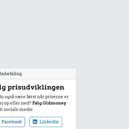
Anbefaling
lg prisudviklingen
du også være først når priserne er
ej op eller ned?
Følg Oldmoney
it sociale medie
Facebook
Linkedin