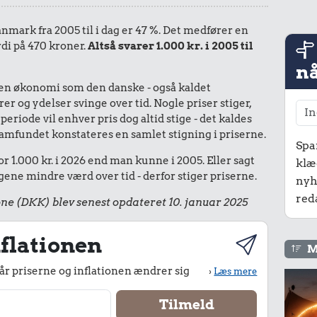
Danmark fra 2005 til i dag er 47 %. Det medfører en
rdi på 470 kroner.
Altså svarer 1.000 kr. i 2005 til
nå
I en økonomi som den danske - også kaldet
r og ydelser svinge over tid. Nogle priser stiger,
periode vil enhver pris dog altid stige - det kaldes
le samfundet konstateres en samlet stigning i priserne.
Spa
r 1.000 kr. i 2026 end man kunne i 2005. Eller sagt
klæ
ene mindre værd over tid - derfor stiger priserne.
nyh
red
ne (DKK) blev senest opdateret 10. januar 2025
flationen
M
r priserne og inflationen ændrer sig
›
Læs mere