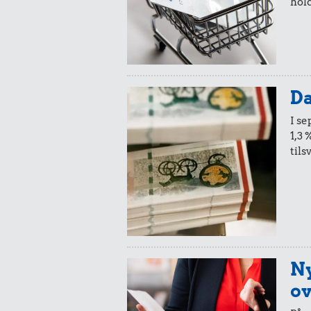
hold
13 kr.
17 kr
10 karklude
Rugbrø
Da
I s
1,3 
tils
12 kr.
35 kr
Franskbrød
Kylling
Ny
ov