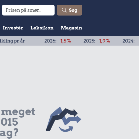
Søg
Investér
Leksikon
Magasin
pr. år
2026:
1,5 %
2025:
1,9 %
2024:
1,9 %
2
 meget
2015
dag?