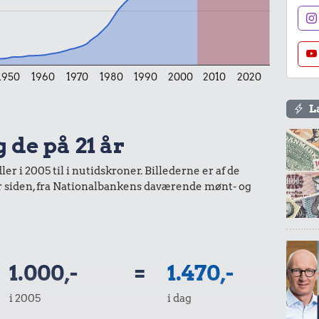
1950
1960
1970
1980
1990
2000
2010
2020
L
6,90 kr.
 de på 21 år
Banan
14 kr.
r i 2005 til i nutidskroner. Billederne er af de
1 liter mælk
år siden, fra Nationalbankens daværende mønt- og
.
lk
1.000,-
=
1.470,-
i 2005
i dag
0,99 kr.