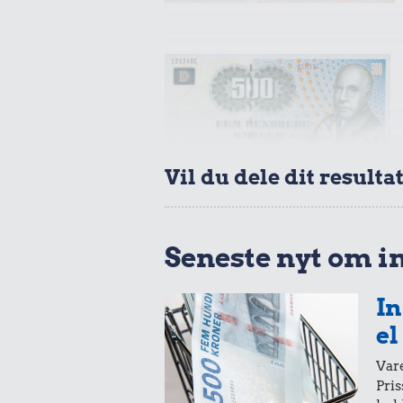
4,83 kr.
Banan
8,63 k
2 kg me
Vil du dele dit resulta
Seneste nyt om i
38 kr
24 kr.
1/3 kg marc
In
Avis
el
Vare
Pris