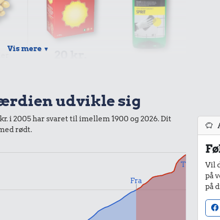
.
Vis mere
▼
20 kr.
ler
22 kr.
1 kg havregryn
Husholdningssprit
værdien udvikle sig
r. i 2005 har svaret til imellem 1900 og 2026. Dit
 med rødt.
Fø
315 kr.
34 kr.
Til
Vil 
Togbillet, Aarhus-
på v
København
1/2 kg hakket
Fra
på d
oksekød
r.
beder