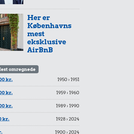
Her er
Københavns
mest
eksklusive
AirBnB
est omregnede
00 kr.
1950 › 1951
00 kr.
1959 › 1960
00 kr.
1989 › 1990
 kr.
1928 › 2024
r.
1900 › 2024