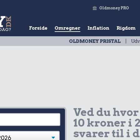
Oldmoney PRO
Forside
Omregner
Inflation
Rigdom
OLDMONEY PRISTAL
| Udvikling 
Ved du hvor
10 kroner i 
svarer til i 