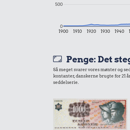
500
0
1900
1910
1920
1930
1940
Penge: Det steg
Så meget svarer vores mønter og sedle
6,21 kr.
kontanter, danskerne brugte for 21 
10 kr
seddelserie.
100 g flæskesvær
1 liter mæ