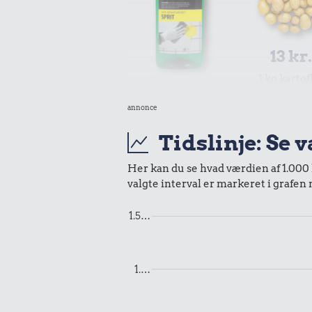
13 kr
1 kg kartof
16 kr.
annonce
Husholdningssprit
Tidslinje: Se 
Her kan du se hvad værdien af 1.000 k
valgte interval er markeret i grafen
1.5…
6,90 kr.
1.…
8,98 k
Agurk
Syltede rød