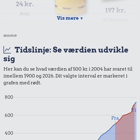
24 kr.
197 kr.
Avis
Vis mere
▼
Strygejern
163 kr.
10 kg gas
annonce
Tidslinje: Se værdien udvikle
sig
Her kan du se hvad værdien af 500 kr. i 2004 har svaret til
imellem 1900 og 2026. Dit valgte interval er markeret i
grafen med rødt.
800
64 kr.
13 kr.
Til
Biografbillet
600
Fra
1 kg kartofler
10 kr.
400
Sodavand