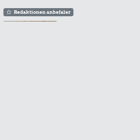
Redaktionen anbefaler
Agnes og Røde lejede
sig ind for 20 kr. -
hvad er det i dag?
Prisen på en tur i
biografen er steget på
få år