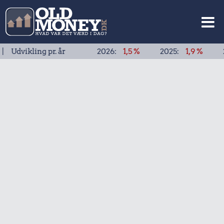
ling pr. år
2026:
1,5 %
2025:
1,9 %
2024:
1,9