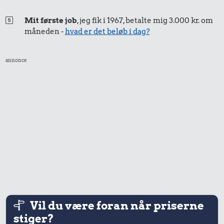
Mit første job
, jeg fik i 1967, betalte mig 3.000 kr. om
måneden -
hvad er det beløb i dag?
annonce
Vil du være foran når priserne
stiger?