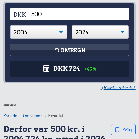
DKK
OMREGN
DKK 724
+45 %
Hvordan virker det?
annonce
Forside
Omregner
Resultat
Derfor var 500 kr. i
Følg
2004 724 kr. værd i 2024