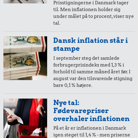
20,-
=
29,-
Prisstigningerne i Danmark tager
til. Men inflationen holder sig
i 2004
i 2024
498 kr.
under målet på to procent, viser nye
tal.
Samlet pris i 2024
10,-
=
14,-
Dansk inflation står i
Udvalgte varer fra danskernes indkøbskurv gennem tiderne.
i 2004
i 2024
stampe
Priser i nutidskroner er estimeret af Oldmoney. Priser i
datidskroner er på baggrund af forbrugerprisindekset fra
I september steg det samlede
Danmarks Statistik.
forbrugerprisindeks med 1,3 % i
5,-
=
7,-
forhold til samme måned året før. I
august var den tilsvarende stigning
i 2004
i 2024
bare 0,1 % højere.
2,-
=
3,-
Nye tal:
Fødevarepriser
i 2004
i 2024
overhaler inflationen
På et år er inflationen i Danmark
1,-
=
1,-
igen steget til 1,4 % - men priserne