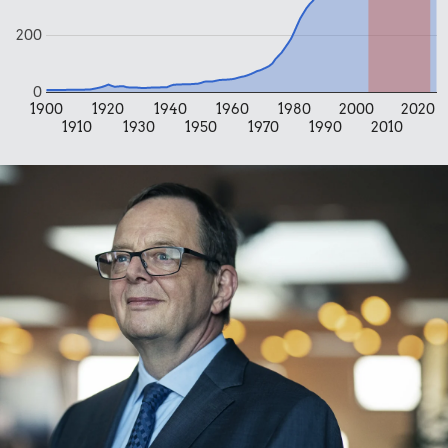
200
0
1900
1920
1940
1960
1980
2000
2020
1910
1930
1950
1970
1990
2010
0,68 kr.
20 kr.
6,10 kr.
Tyggegummi
6 æg
100 g
flæskesvær
497 kr.
Samlet pris i 2004
Priser i 2024