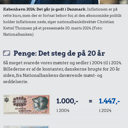
København 2024: Det går jo godt i Danmark.
Inflationen er på
rette kurs, men der er fortsat behov for, at den økonomiske politik
holder inflationen nede, siger nationalbankdirektør Christian
Kettel Thomsen på et pressemøde 20. marts 2024 (Foto:
Nationalbanken)
18 kr.
Penge: Det steg de på 20 år
9,81 kr.
Franskbrød
Så meget svarede vores mønter og sedler i 2004 til i 2024.
Agurk
236 kr.
Billederne er af de kontanter, danskerne brugte for 20 år
siden, fra Nationalbankens daværende mønt- og
10 kg gas
seddelserie.
1.000,-
=
1.447,-
i 2004
i 2024