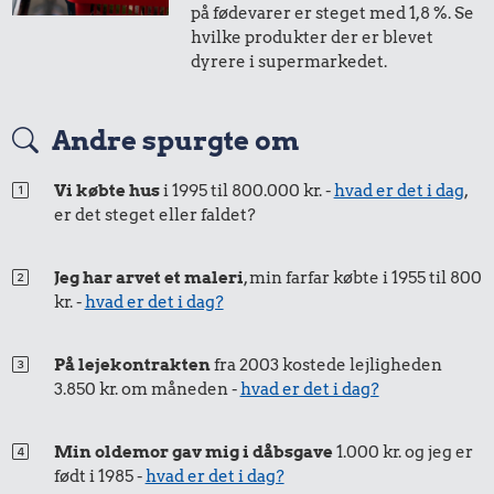
på fødevarer er steget med 1,8 %. Se
i 2004
i 2024
hvilke produkter der er blevet
dyrere i supermarkedet.
50 øre
=
0,72,-
Andre spurgte om
i 2004
i 2024
Vi købte hus
i 1995 til 800.000 kr. -
hvad er det i dag
,
er det steget eller faldet?
25 øre
=
0,36,-
i 2004
i 2024
Jeg har arvet et maleri
, min farfar købte i 1955 til 800
kr. -
hvad er det i dag?
På lejekontrakten
fra 2003 kostede lejligheden
3.850 kr. om måneden -
hvad er det i dag?
Min oldemor gav mig i dåbsgave
1.000 kr. og jeg er
født i 1985 -
hvad er det i dag?