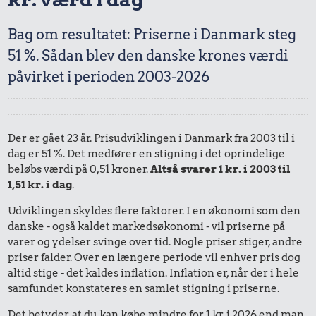
Bag om resultatet: Priserne i Danmark steg
51 %. Sådan blev den danske krones værdi
påvirket i perioden 2003-2026
Der er gået 23 år. Prisudviklingen i Danmark fra 2003 til i
dag er 51 %. Det medfører en stigning i det oprindelige
beløbs værdi på 0,51 kroner.
Altså svarer 1 kr. i 2003 til
1,51 kr. i dag
.
Udviklingen skyldes flere faktorer. I en økonomi som den
danske - også kaldet markedsøkonomi - vil priserne på
varer og ydelser svinge over tid. Nogle priser stiger, andre
priser falder. Over en længere periode vil enhver pris dog
altid stige - det kaldes inflation. Inflation er, når der i hele
samfundet konstateres en samlet stigning i priserne.
Det betyder, at du kan købe mindre for 1 kr. i 2026 end man