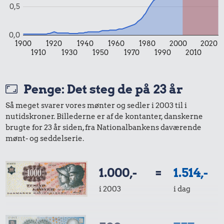
0,5
datidskroner er på baggrund af forbrugerprisindekset fra
Danmarks Statistik.
0,0
1900
1920
1940
1960
1980
2000
2020
1910
1930
1950
1970
1990
2010
Penge: Det steg de på 23 år
Så meget svarer vores mønter og sedler i 2003 til i
nutidskroner. Billederne er af de kontanter, danskerne
brugte for 23 år siden, fra Nationalbankens daværende
mønt- og seddelserie.
1.000,-
=
1.514,-
i 2003
i dag