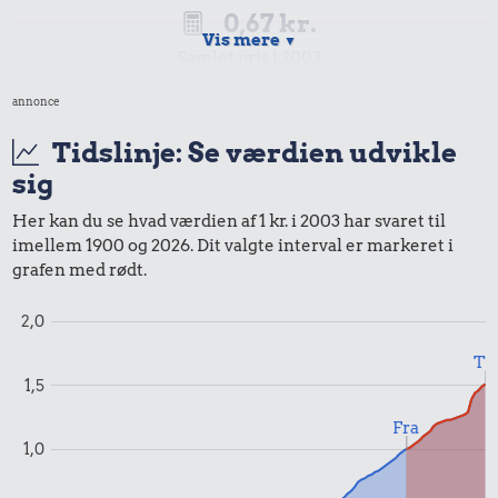
0,67 kr.
Vis mere
▼
Samlet pris i 2003
annonce
Priser i 2026
Tidslinje: Se værdien udvikle
sig
Her kan du se hvad værdien af 1 kr. i 2003 har svaret til
imellem 1900 og 2026. Dit valgte interval er markeret i
0,99 kr.
grafen med rødt.
Tyggegummi
2,0
Til
0,99 kr.
1,5
Samlet pris i 2026
Fra
1,0
Udvalgte varer fra danskernes indkøbskurv gennem tiderne.
Priser i nutidskroner er estimeret af Oldmoney. Priser i