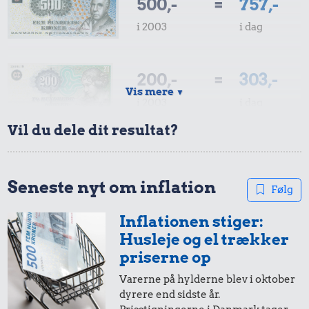
500,-
=
757,-
i 2003
i dag
200,-
=
303,-
Vis mere
▼
i 2003
i dag
Vil du dele dit resultat?
100,-
=
151,-
i 2003
i dag
Seneste nyt om inflation
Følg
Inflationen stiger:
50,-
=
76,-
Husleje og el trækker
i 2003
i dag
priserne op
Varerne på hylderne blev i oktober
dyrere end sidste år.
20,-
=
30,-