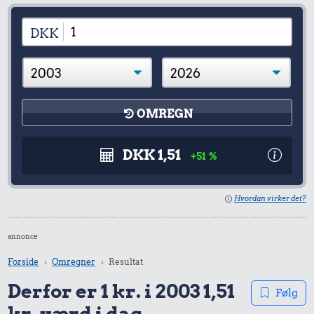
DKK
OMREGN
DKK 1,51
+51 %
Hvordan virker det?
annonce
Forside
Omregner
Resultat
Derfor er 1 kr. i 2003 1,51
Følg
kr. værd i dag