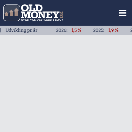
kling pr. år
2026:
1,5 %
2025:
1,9 %
2024:
1,