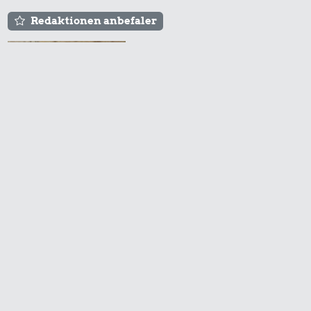
Redaktionen anbefaler
Agnes og Røde lejede
sig ind for 20 kr. -
hvad er det i dag?
Prisen på en tur i
biografen er steget på
få år