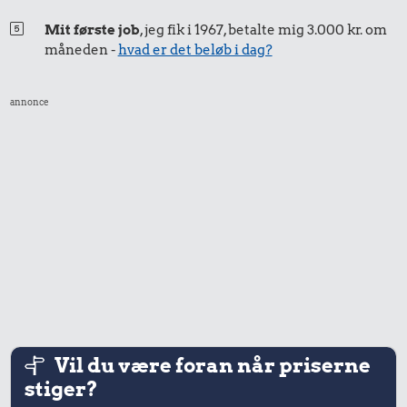
Mit første job
, jeg fik i 1967, betalte mig 3.000 kr. om
måneden -
hvad er det beløb i dag?
annonce
Vil du være foran når priserne
stiger?