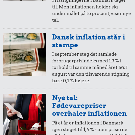
Prisstigningerne i Danmark tager
til. Men inflationen holder sig
i 2003
i dag
under målet på to procent, viser nye
tal.
10,-
=
15,-
Dansk inflation står i
i 2003
i dag
stampe
I september steg det samlede
forbrugerprisindeks med 1,3 % i
5,-
=
8,-
forhold til samme måned året før. I
august var den tilsvarende stigning
i 2003
i dag
bare 0,1 % højere.
2,-
=
3,-
Nye tal:
Fødevarepriser
i 2003
i dag
overhaler inflationen
På et år er inflationen i Danmark
1,-
=
2,-
igen steget til 1,4 % - men priserne