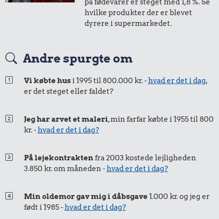
på fødevarer er steget med 1,8 %. Se
i 2003
i dag
hvilke produkter der er blevet
dyrere i supermarkedet.
50 øre
=
0,76,-
Andre spurgte om
i 2003
i dag
Vi købte hus
i 1995 til 800.000 kr. -
hvad er det i dag
,
er det steget eller faldet?
25 øre
=
0,38,-
i 2003
i dag
Jeg har arvet et maleri
, min farfar købte i 1955 til 800
kr. -
hvad er det i dag?
På lejekontrakten
fra 2003 kostede lejligheden
3.850 kr. om måneden -
hvad er det i dag?
Min oldemor gav mig i dåbsgave
1.000 kr. og jeg er
født i 1985 -
hvad er det i dag?