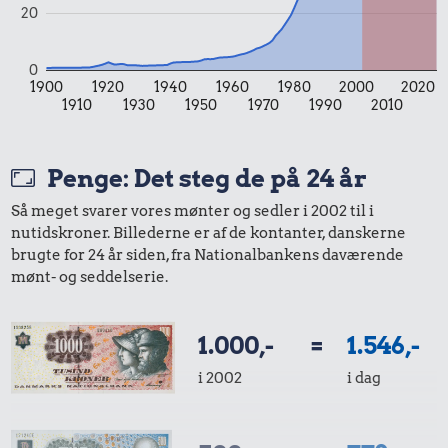
20
47 kr.
Samlet pris i 2002
0
1900
1920
1940
1960
1980
2000
2020
1910
1930
1950
1970
1990
2010
Priser i 2026
Penge: Det steg de på 24 år
Så meget svarer vores mønter og sedler i 2002 til i
nutidskroner. Billederne er af de kontanter, danskerne
brugte for 24 år siden, fra Nationalbankens daværende
mønt- og seddelserie.
6,90 kr.
1.000,-
=
1.546,-
24 kr.
Banan
i 2002
i dag
Syltetøj
15 kr.
Sodavand