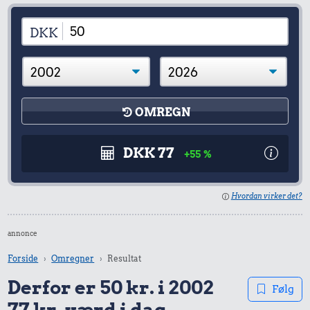
DKK
OMREGN
DKK 77
+55 %
Hvordan virker det?
annonce
Forside
Omregner
Resultat
Derfor er 50 kr. i 2002
Følg
77 kr. værd i dag