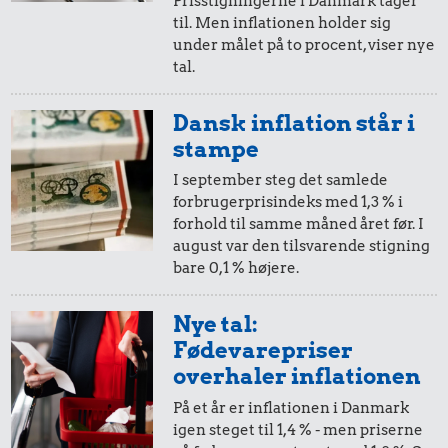
Prisstigningerne i Danmark tager
til. Men inflationen holder sig
i 2002
i dag
under målet på to procent, viser nye
tal.
10,-
=
15,-
Dansk inflation står i
i 2002
i dag
stampe
I september steg det samlede
forbrugerprisindeks med 1,3 % i
5,-
=
8,-
forhold til samme måned året før. I
august var den tilsvarende stigning
i 2002
i dag
bare 0,1 % højere.
2,-
=
3,-
Nye tal:
Fødevarepriser
i 2002
i dag
overhaler inflationen
På et år er inflationen i Danmark
1,-
=
2,-
igen steget til 1,4 % - men priserne