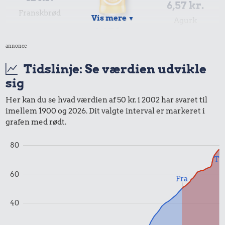
6,57 kr.
Franskbrød
Vis mere
▼
Agurk
9,85 kr.
annonce
Sodavand
Tidslinje: Se værdien udvikle
sig
Her kan du se hvad værdien af 50 kr. i 2002 har svaret til
imellem 1900 og 2026. Dit valgte interval er markeret i
grafen med rødt.
80
0,66 kr.
Til
Tyggegummi
60
Fra
8,21 kr.
9,52 kr.
2 kg mel
40
1 liter mælk