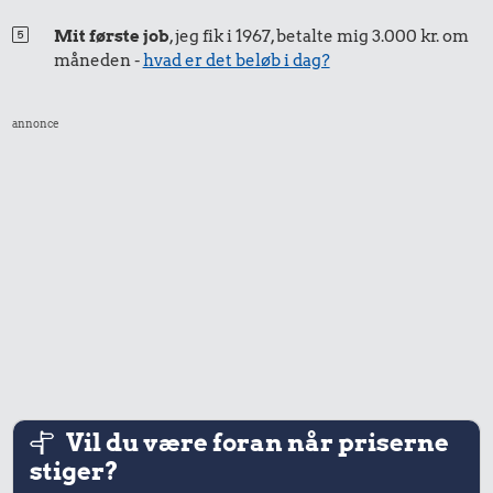
Mit første job
, jeg fik i 1967, betalte mig 3.000 kr. om
måneden -
hvad er det beløb i dag?
annonce
Vil du være foran når priserne
stiger?