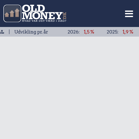
dvikling pr. år
2026:
1,5 %
2025:
1,9 %
202