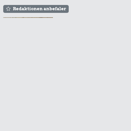
Redaktionen anbefaler
Agnes og Røde lejede
sig ind for 20 kr. -
hvad er det i dag?
Prisen på en tur i
biografen er steget på
få år