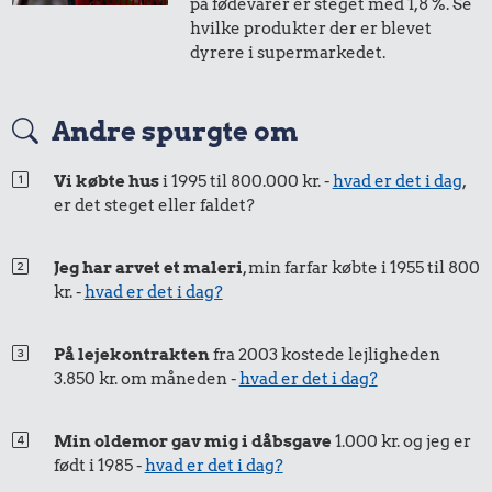
på fødevarer er steget med 1,8 %. Se
i 2002
i dag
hvilke produkter der er blevet
dyrere i supermarkedet.
50 øre
=
0,77,-
Andre spurgte om
i 2002
i dag
Vi købte hus
i 1995 til 800.000 kr. -
hvad er det i dag
,
er det steget eller faldet?
25 øre
=
0,39,-
i 2002
i dag
Jeg har arvet et maleri
, min farfar købte i 1955 til 800
kr. -
hvad er det i dag?
På lejekontrakten
fra 2003 kostede lejligheden
3.850 kr. om måneden -
hvad er det i dag?
Min oldemor gav mig i dåbsgave
1.000 kr. og jeg er
født i 1985 -
hvad er det i dag?