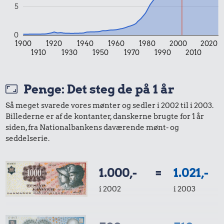
5
6,70 kr.
0
1900
1920
1940
1960
1980
2000
2020
Samlet pris i 2003
1910
1930
1950
1970
1990
2010
Udvalgte varer fra danskernes indkøbskurv gennem tiderne.
Priser i nutidskroner er estimeret af Oldmoney. Priser i
Penge: Det steg de på 1 år
datidskroner er på baggrund af forbrugerprisindekset fra
Danmarks Statistik.
Så meget svarede vores mønter og sedler i 2002 til i 2003.
Billederne er af de kontanter, danskerne brugte for 1 år
siden, fra Nationalbankens daværende mønt- og
seddelserie.
1.000,-
=
1.021,-
i 2002
i 2003