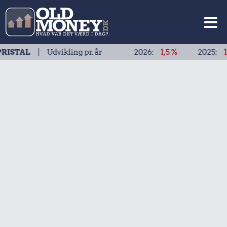
| Udvikling pr. år
2026:
1,5 %
2025:
1,9 %