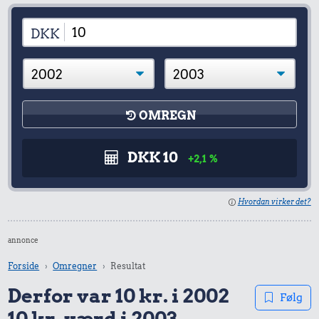
DKK
OMREGN
DKK 10
+2,1 %
Hvordan virker det?
annonce
Forside
Omregner
Resultat
Derfor var 10 kr. i 2002
Følg
10 kr. værd i 2003