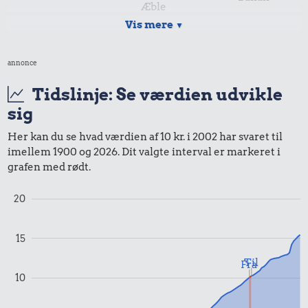
Æble
Vis mere
▼
9,19 kr.
annonce
Samlet pris i 2002
Tidslinje: Se værdien udvikle
sig
Priser i 2003
Her kan du se hvad værdien af 10 kr. i 2002 har svaret til
imellem 1900 og 2026. Dit valgte interval er markeret i
grafen med rødt.
20
15
0,67 kr.
6,03 kr.
Til
Tyggegummi
Fra
10
100 g
flæskesvær