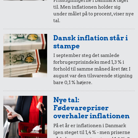
Prisstigningerne i Danmark tager
til. Men inflationen holder sig
i 2002
i 2003
under målet på to procent, viser nye
tal.
10,-
=
10,-
Dansk inflation står i
i 2002
i 2003
stampe
I september steg det samlede
forbrugerprisindeks med 1,3 % i
5,-
=
5,-
forhold til samme måned året før. I
august var den tilsvarende stigning
i 2002
i 2003
bare 0,1 % højere.
2,-
=
2,-
Nye tal:
Fødevarepriser
i 2002
i 2003
overhaler inflationen
På et år er inflationen i Danmark
1,-
=
1,-
igen steget til 1,4 % - men priserne