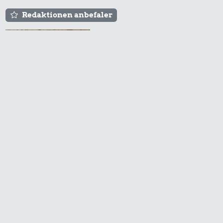
Redaktionen anbefaler
Agnes og Røde lejede
sig ind for 20 kr. -
hvad er det i dag?
Prisen på en tur i
biografen er steget på
få år