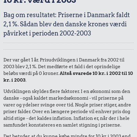
Bag om resultatet: Priserne i Danmark faldt
2,1 %. Sådan blev den danske krones værdi
påvirket i perioden 2002-2003
Der var gået 1 år. Prisudviklingen i Danmark fra 2002 til
2003 blev 2,1 %. Det medførte et fald i det oprindelige
beløbs værdi på 0 kroner.
Altså svarede 10 kr. i 2002 til 10
kr. i 2003
.
Udviklingen skyldes flere faktorer. I en økonomi som den
danske - også kaldet markedsøkonomi - vil priserne på
varer og ydelser svinge over tid. Nogle priser stiger, andre
priser falder. Over en længere periode vil enhver pris dog
altid stige - det kaldes inflation. Inflation er, når der i hele
samfundet konstateres en samlet stigning i priserne.
Det betyder, at du kunne købe mindre for 10 kr. i 2003 end