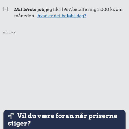
Mit første job
, jeg fik i 1967, betalte mig 3.000 kr. om
måneden -
hvad er det beløb i dag?
annonce
Vil du være foran når priserne
stiger?