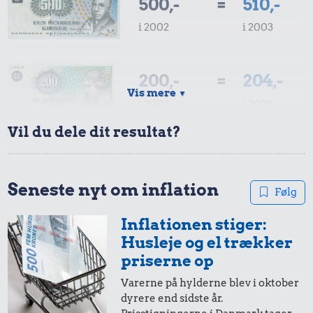
500,-
=
510,-
i 2002
i 2003
200,-
=
204,-
Vis mere
▼
i 2002
i 2003
Vil du dele dit resultat?
100,-
=
102,-
i 2002
i 2003
Seneste nyt om inflation
Følg
Inflationen stiger:
50,-
=
51,-
Husleje og el trækker
i 2002
i 2003
priserne op
Varerne på hylderne blev i oktober
dyrere end sidste år.
20,-
=
20,-