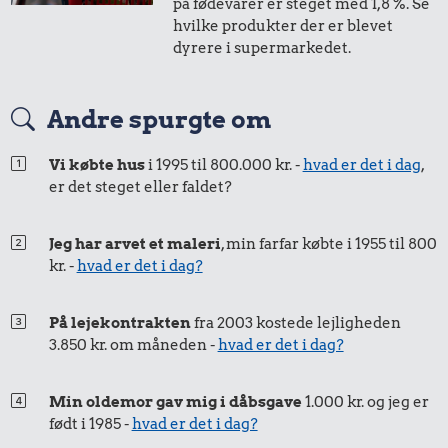
på fødevarer er steget med 1,8 %. Se
i 2002
i 2003
hvilke produkter der er blevet
dyrere i supermarkedet.
50 øre
=
0,51,-
Andre spurgte om
i 2002
i 2003
Vi købte hus
i 1995 til 800.000 kr. -
hvad er det i dag
,
er det steget eller faldet?
25 øre
=
0,26,-
i 2002
i 2003
Jeg har arvet et maleri
, min farfar købte i 1955 til 800
kr. -
hvad er det i dag?
På lejekontrakten
fra 2003 kostede lejligheden
3.850 kr. om måneden -
hvad er det i dag?
Min oldemor gav mig i dåbsgave
1.000 kr. og jeg er
født i 1985 -
hvad er det i dag?